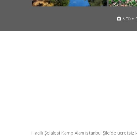
6 Tüm F
Hacıllı Şelalesi Kamp Alanı istanbul Şile’de ücretsi