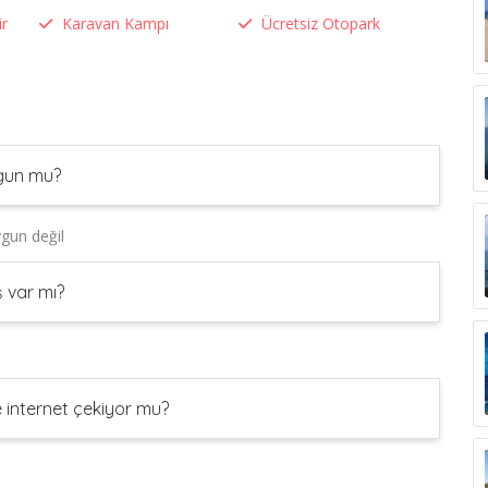
ir
Karavan Kampı
Ücretsiz Otopark
ygun mu?
ygun değil
ş var mı?
e internet çekiyor mu?