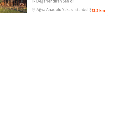
İlk Değerlendiren Sen ol!
Ağva
Anadolu Yakası
İstanbul
Şile
13.3 km