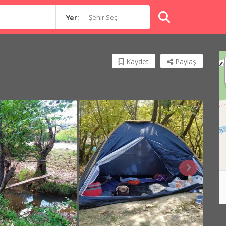
Şehir Seç
Yer:
Kaydet
Paylaş