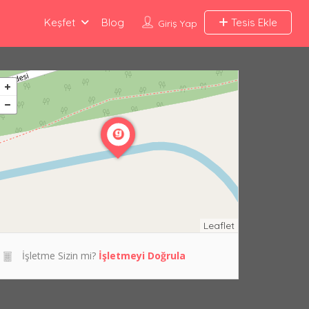
Keşfet
Blog
Tesis Ekle
Giriş Yap
Leaflet
İşletme Sizin mi?
İşletmeyi Doğrula