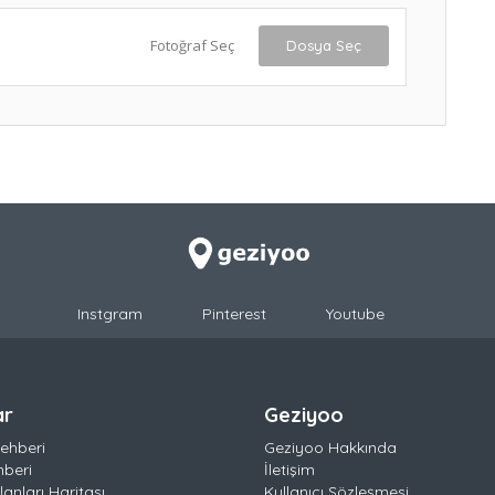
Fotoğraf Seç
Dosya Seç
Instgram
Pinterest
Youtube
ar
Geziyoo
ehberi
Geziyoo Hakkında
hberi
İletişim
anları Haritası
Kullanıcı Sözleşmesi