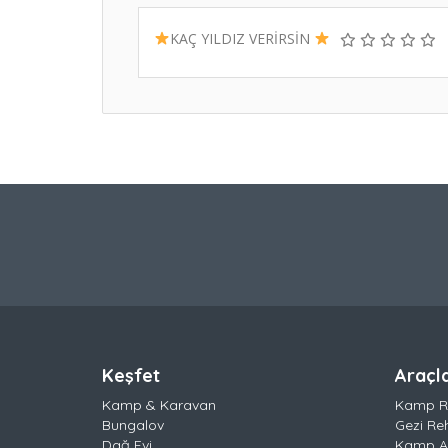
KAÇ YILDIZ VERİRSİN
Keşfet
Araçl
Kamp & Karavan
Kamp R
Bungalov
Gezi Re
Dağ Evi
Kamp Al