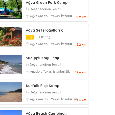
Ağva Green Park Camp..
İlk Değerlendiren Sen ol!
Ağva
Anadolu Yakası
İstanbul
11.9 km
Ağva Seferoğulları C..
1 Rating
1.0
Ağva
Anadolu Yakası
İstanbul
12.2 km
Şuayipli Köyü Plajı ..
İlk Değerlendiren Sen ol!
Anadolu Yakası
İstanbul
Şile
12.4 km
Kurfallı Plajı Kamp ..
İlk Değerlendiren Sen ol!
Ağva
Anadolu Yakası
İstanbul
Şile
12.4 km
Ağva Beach Camping..