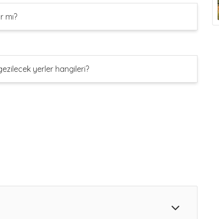
r mı?
ezilecek yerler hangileri?