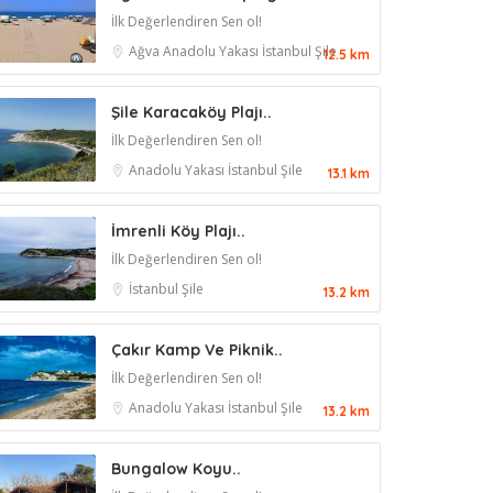
İlk Değerlendiren Sen ol!
Ağva
Anadolu Yakası
İstanbul
Şile
12.5 km
Şile Karacaköy Plajı..
İlk Değerlendiren Sen ol!
Anadolu Yakası
İstanbul
Şile
13.1 km
İmrenli Köy Plajı..
İlk Değerlendiren Sen ol!
İstanbul
Şile
13.2 km
Çakır Kamp Ve Piknik..
İlk Değerlendiren Sen ol!
Anadolu Yakası
İstanbul
Şile
13.2 km
Bungalow Koyu..