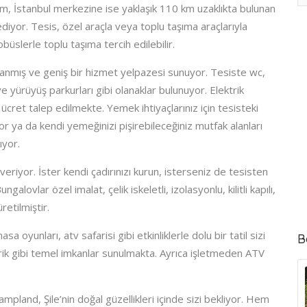
1 km, İstanbul merkezine ise yaklaşık 110 km uzaklıkta bulunan
dediyor. Tesis, özel araçla veya toplu taşıma araçlarıyla
tobüslerle toplu taşıma tercih edilebilir.
nmış ve geniş bir hizmet yelpazesi sunuyor. Tesiste wc,
ve yürüyüş parkurları gibi olanaklar bulunuyor. Elektrik
 ücret talep edilmekte. Yemek ihtiyaçlarınız için tesisteki
 ya da kendi yemeğinizi pişirebileceğiniz mutfak alanları
ıyor.
riyor. İster kendi çadırınızı kurun, isterseniz de tesisten
alovlar özel imalat, çelik iskeletli, izolasyonlu, kilitli kapılı,
etilmiştir.
a oyunları, atv safarisi gibi etkinliklerle dolu bir tatil sizi
B
ektrik gibi temel imkanlar sunulmakta. Ayrıca işletmeden ATV
Kampland, Şile’nin doğal güzellikleri içinde sizi bekliyor. Hem