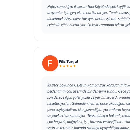
Hafta sonu Ağva Gelesun Tatil Köyü'nde çok keyifli va
arayanlar için gerçekten harika bir yer. Temiz havası
dinlenmek isteyenlere tavsiye ederim. İşletme sahibi Y
evinizde gibi hissettiriyor. En kısa zamanda tekrar g
Filiz Turgut
★★★★★
İki gece boyunca Gelesun Kamping’de karavanımla kon
beklentimin çok üzerinde bir deneyim sundu. Gece ya
son derece ilgili, güler yüzlü ve yardımseverdi. Kendini
hissettiriyorlar. Gelmeden hemen önce okuduğum olu
şunu söyleyebilirim ki o güvendiğim yorumların heps
seçenekleri de sunuluyor. Tesis oldukça bakımlı, temi
çok başarılı; doğayla iç içe, huzurlu ve keyifli bir 
serin ve tertemiz havada rahatça uyuyabiliyorsunuz.