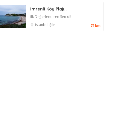
İmrenli Köy Plajı..
İlk Değerlendiren Sen ol!
İstanbul
Şile
7.1 km