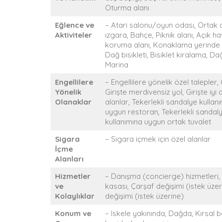
Oturma alanı
Eğlence ve
– Atari salonu/oyun odası, Ortak a
Aktiviteler
ızgara, Bahçe, Piknik alanı, Açık 
koruma alanı, Konaklama yerinde 
Dağ bisikleti, Bisiklet kiralama, Da
Marina
Engellilere
– Engellilere yönelik özel talepl
Yönelik
Girişte merdivensiz yol, Girişte iyi
Olanaklar
alanlar, Tekerlekli sandalye kullan
uygun restoran, Tekerlekli sandaly
kullanımına uygun ortak tuvalet
Sigara
– Sigara içmek için özel alanlar
İçme
Alanları
Hizmetler
– Danışma (concierge) hizmetleri,
ve
kasası, Çarşaf değişimi (istek üze
Kolaylıklar
değişimi (istek üzerine)
Konum ve
– Iskele yakınında, Dağda, Kırsal 