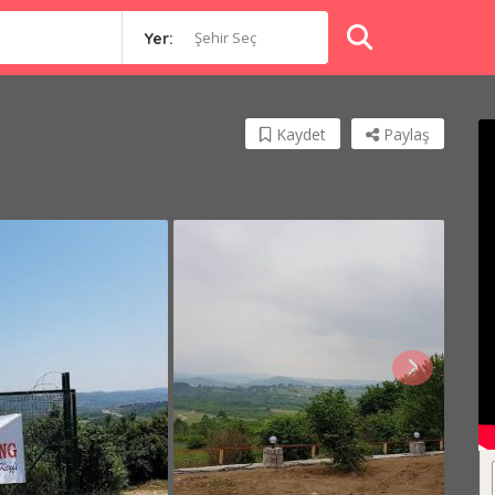
Şehir Seç
Yer:
Kaydet
Paylaş