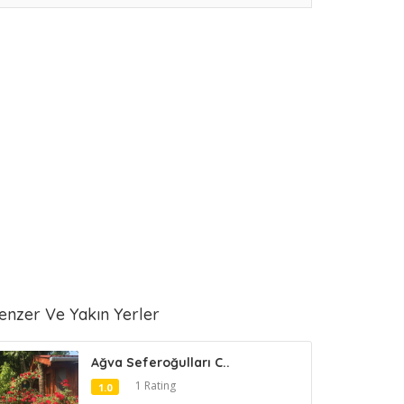
enzer Ve Yakın Yerler
Ağva Seferoğulları C..
1 Rating
1.0