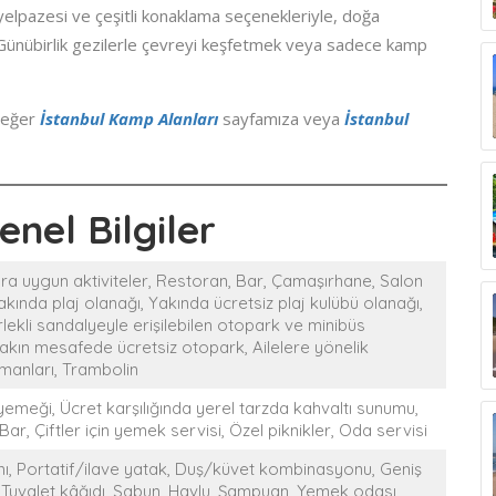
yelpazesi ve çeşitli konaklama seçenekleriyle, doğa
. Günübirlik gezilerle çevreyi keşfetmek veya sadece kamp
z eğer
İstanbul Kamp Alanları
sayfamıza veya
İstanbul
nel Bilgiler
ra uygun aktiviteler, Restoran, Bar, Çamaşırhane, Salon
Yakında plaj olanağı, Yakında ücretsiz plaj kulübü olanağı,
lekli sandalyeyle erişilebilen otopark ve minibüs
kın mesafede ücretsiz otopark, Ailelere yönelik
manları, Trambolin
emeği, Ücret karşılığında yerel tarzda kahvaltı sunumu,
r, Çiftler için yemek servisi, Özel piknikler, Oda servisi
kımı, Portatif/ilave yatak, Duş/küvet kombinasyonu, Geniş
 Tuvalet kâğıdı, Sabun, Havlu, Şampuan, Yemek odası,