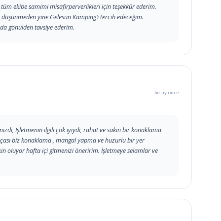
e tüm ekibe samimi misafirperverlikleri için teşekkür ederim.
ç düşünmeden yine Gelesun Kamping’i tercih edeceğim.
 da gönülden tavsiye ederim.
bir ay önce
izdi, İşletmenin ilgili çok iyiydi, rahat ve sakin bir konaklama
çıkçası biz konaklama , mangal yapma ve huzurlu bir yer
kin oluyor hafta içi gitmenizi öneririm. İşletmeye selamlar ve