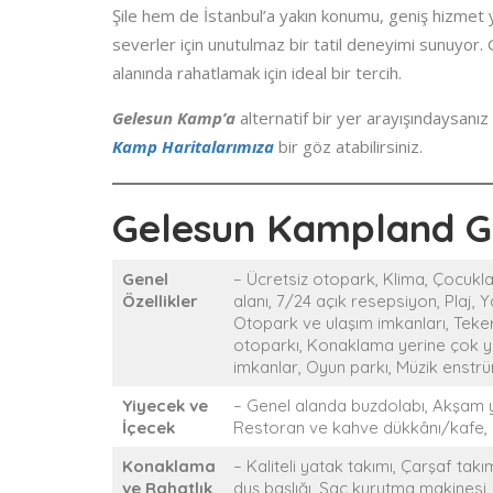
Şile hem de İstanbul’a yakın konumu, geniş hizmet 
severler için unutulmaz bir tatil deneyimi sunuyor
alanında rahatlamak için ideal bir tercih.
Gelesun Kamp’a
alternatif bir yer arayışındaysanı
Kamp Haritalarımıza
bir göz atabilirsiniz.
Gelesun Kampland Ge
Genel
– Ücretsiz otopark, Klima, Çocukla
Özellikler
alanı, 7/24 açık resepsiyon, Plaj, 
Otopark ve ulaşım imkanları, Teker
otoparkı, Konaklama yerine çok ya
imkanlar, Oyun parkı, Müzik enstrü
Yiyecek ve
– Genel alanda buzdolabı, Akşam y
İçecek
Restoran ve kahve dükkânı/kafe, Ba
Konaklama
– Kaliteli yatak takımı, Çarşaf ta
ve Rahatlık
duş başlığı, Saç kurutma makinesi,