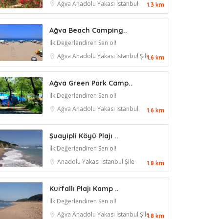
Ağva
Anadolu Yakası
İstanbul
1.3 km
Ağva Beach Camping..
İlk Değerlendiren Sen ol!
Ağva
Anadolu Yakası
İstanbul
Şile
1.6 km
Ağva Green Park Camp..
İlk Değerlendiren Sen ol!
Ağva
Anadolu Yakası
İstanbul
1.6 km
Şuayipli Köyü Plajı ..
İlk Değerlendiren Sen ol!
Anadolu Yakası
İstanbul
Şile
1.8 km
Kurfallı Plajı Kamp ..
İlk Değerlendiren Sen ol!
Ağva
Anadolu Yakası
İstanbul
Şile
1.8 km