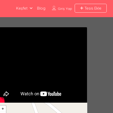
Keşfet
Blog
Tesis Ekle
Giriş Yap