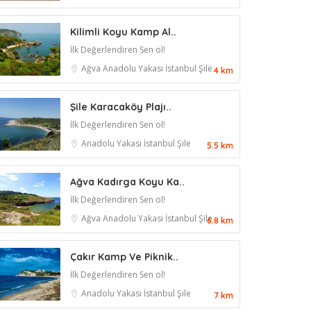
Kilimli Koyu Kamp Al..
İlk Değerlendiren Sen ol!
Ağva
Anadolu Yakası
İstanbul
Şile
4 km
Şile Karacaköy Plajı..
İlk Değerlendiren Sen ol!
Anadolu Yakası
İstanbul
Şile
5.5 km
Ağva Kadırga Koyu Ka..
İlk Değerlendiren Sen ol!
Ağva
Anadolu Yakası
İstanbul
Şile
6.8 km
Çakır Kamp Ve Piknik..
İlk Değerlendiren Sen ol!
Anadolu Yakası
İstanbul
Şile
7 km