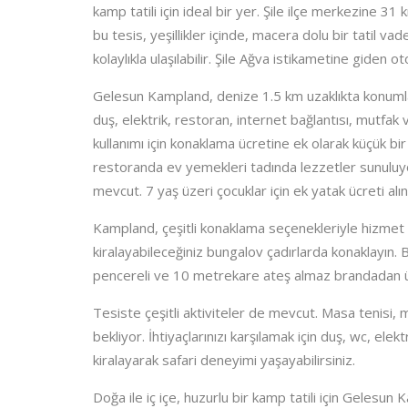
kamp tatili için ideal bir yer. Şile ilçe merkezine 3
bu tesis, yeşillikler içinde, macera dolu bir tatil va
kolaylıkla ulaşılabilir. Şile Ağva istikametine giden o
Gelesun Kampland, denize 1.5 km uzaklıkta konumla
duş, elektrik, restoran, internet bağlantısı, mutfak 
kullanımı için konaklama ücretine ek olarak küçük bir
restoranda ev yemekleri tadında lezzetler sunuluyor
mevcut. 7 yaş üzeri çocuklar için ek yatak ücreti alın
Kampland, çeşitli konaklama seçenekleriyle hizmet ve
kiralayabileceğiniz bungalov çadırlarda konaklayın. Bung
pencereli ve 10 metrekare ateş almaz brandadan ür
Tesiste çeşitli aktiviteler de mevcut. Masa tenisi, mas
bekliyor. İhtiyaçlarınızı karşılamak için duş, wc, el
kiralayarak safari deneyimi yaşayabilirsiniz.
Doğa ile iç içe, huzurlu bir kamp tatili için Gelesun 