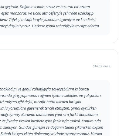
kit geçirdik. Doğanın içinde, sessiz ve huzurlu bir ortam
, eşsiz manzarası ve sıcak atmosferiyle şehirden uzaklaşıp
avuz Tüfekçi misafirleriyle yakından ilgileniyor ve kendinizi
elmeyi düşünüyoruz. Herkese gönül rahatlığıyla tavsiye ederim.
3 hafta önce
akladım ve gönül rahatlığıyla söyleyebilirim ki burası
rısında giriş yapmama rağmen işletme sahipleri ve çalışanları
zi müşteri gibi değil, misafir hatta aileden biri gibi
mlu yorumlara güvenerek tercih etmiştim. Şimdi ayrılırken
i doğruymuş. Karavan alanlarının yanı sıra farklı konaklama
z ve fiyatlar verilen hizmete göre fazlasıyla makul. Konumu da
ortam sunuyor. Gündüz güneşin ve doğanın tadını çıkarırken akşam
 Sabah ise gerçekten dinlenmiş ve zinde uyanıyorsunuz. Harika