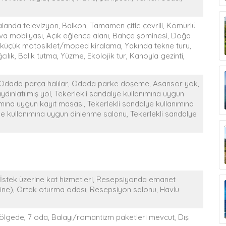
landa televizyon, Balkon, Tamamen çitle çevrili, Kömürlü
hava mobilyası, Açık eğlence alanı, Bahçe şöminesi, Doğa
küçük motosiklet/moped kiralama, Yakında tekne turu,
ğcılık, Balık tutma, Yüzme, Ekolojik tur, Kanoyla gezinti,
er, Odada parça halılar, Odada parke döşeme, Asansör yok,
 aydınlatılmış yol, Tekerlekli sandalye kullanımına uygun
ımına uygun kayıt masası, Tekerlekli sandalye kullanımına
e kullanımına uygun dinlenme salonu, Tekerlekli sandalye
 İstek üzerine kat hizmetleri, Resepsiyonda emanet
rine), Ortak oturma odası, Resepsiyon salonu, Havlu
bölgede, 7 oda, Balayı/romantizm paketleri mevcut, Dış