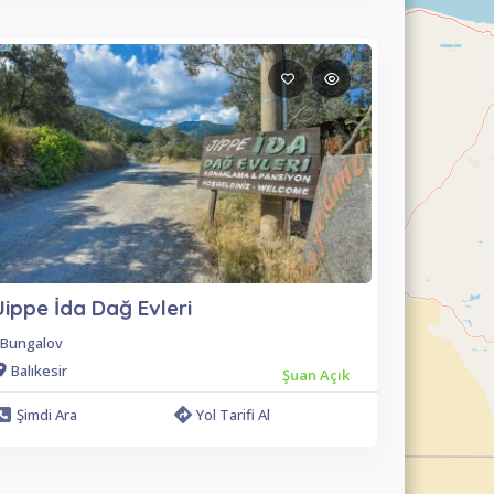
Jippe İda Dağ Evleri
Bungalov
Balıkesir
Şuan Açık
Şimdi Ara
Yol Tarifi Al