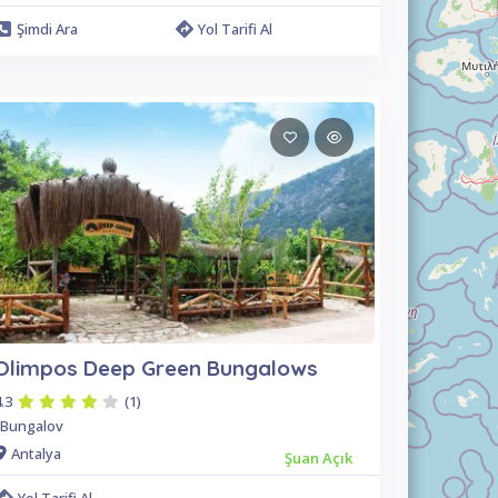
Şimdi Ara
Yol Tarifi Al
Olimpos Deep Green Bungalows
.3
(1)
Bungalov
Antalya
Şuan Açık