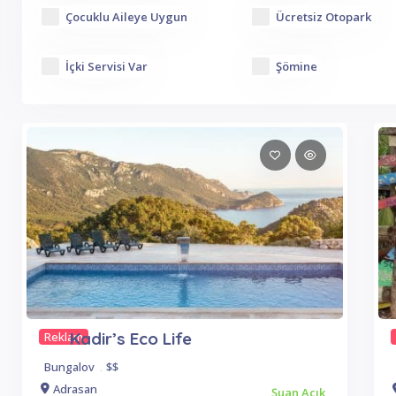
Çocuklu Aileye Uygun
Ücretsiz Otopark
İçki Servisi Var
Şömine
Kadir’s Eco Life
Reklam
Bungalov
.
$$
Adrasan
Şuan Açık