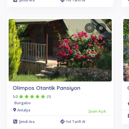
Şimdi Ara
Yol Tarifi Al
Olimpos Otantik Pansiyon
5.0
(1)
Bungalov
Antalya
Şuan Açık
Şimdi Ara
Yol Tarifi Al