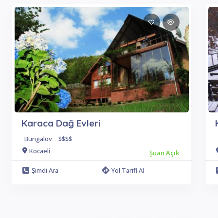
Karaca Dağ Evleri
Bungalov
.
$$$$
Kocaeli
Şuan Açık
Şimdi Ara
Yol Tarifi Al