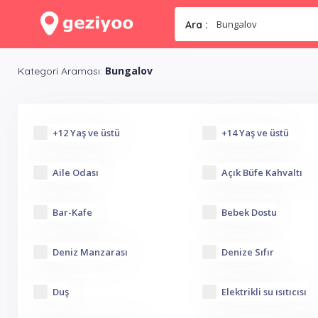
Ara :
Bungalov
Kategori Araması:
+12 Yaş ve üstü
+14 Yaş ve üstü
Aile Odası
Açık Büfe Kahvaltı
Bar-Kafe
Bebek Dostu
Deniz Manzarası
Denize Sıfır
Duş
Elektrikli su ısıtıcısı