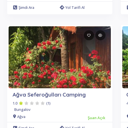
Şimdi Ara
Yol Tarifi Al
Ağva Seferoğulları Camping
1.0
(1)
4
Bungalov
Ağva
Şuan Açık