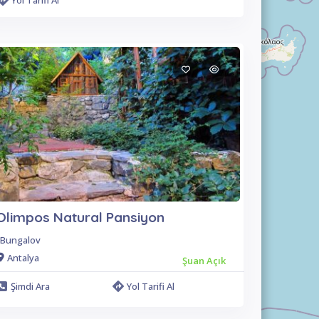
Yol Tarifi Al
Olimpos Natural Pansiyon
Bungalov
Antalya
Şuan Açık
Şimdi Ara
Yol Tarifi Al