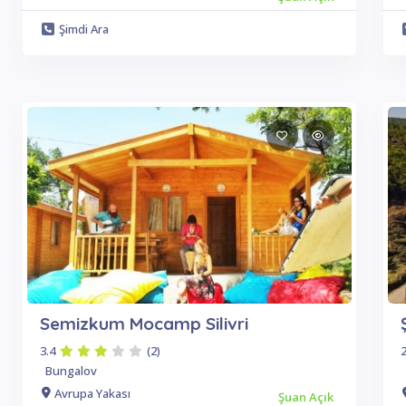
Şimdi Ara
Semizkum Mocamp Silivri
3.4
(2)
2
Bungalov
Avrupa Yakası
Şuan Açık