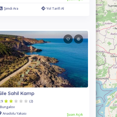
Şimdi Ara
Yol Tarifi Al
Şile Sahil Kamp
.9
(2)
Bungalov
Anadolu Yakası
Şuan Açık