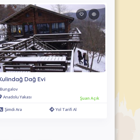
Kulindağ Dağ Evi
Bungalov
Anadolu Yakası
Şuan Açık
Şimdi Ara
Yol Tarifi Al