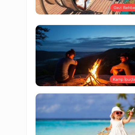
Gezi Rehbe
Kamp İpuçla