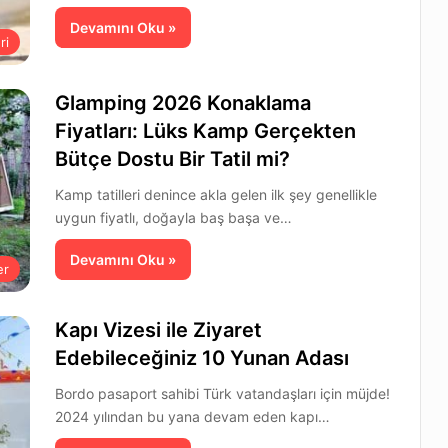
Devamını Oku »
ri
Glamping 2026 Konaklama
Fiyatları: Lüks Kamp Gerçekten
Bütçe Dostu Bir Tatil mi?
Kamp tatilleri denince akla gelen ilk şey genellikle
uygun fiyatlı, doğayla baş başa ve…
Devamını Oku »
er
Kapı Vizesi ile Ziyaret
Edebileceğiniz 10 Yunan Adası
Bordo pasaport sahibi Türk vatandaşları için müjde!
2024 yılından bu yana devam eden kapı…