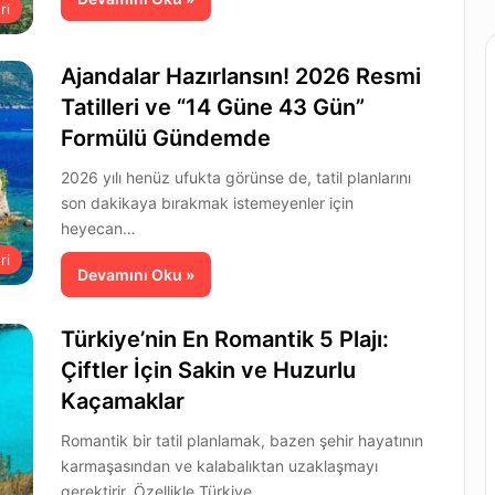
ri
Ajandalar Hazırlansın! 2026 Resmi
Tatilleri ve “14 Güne 43 Gün”
Formülü Gündemde
2026 yılı henüz ufukta görünse de, tatil planlarını
son dakikaya bırakmak istemeyenler için
heyecan…
ri
Devamını Oku »
Türkiye’nin En Romantik 5 Plajı:
Çiftler İçin Sakin ve Huzurlu
Kaçamaklar
Romantik bir tatil planlamak, bazen şehir hayatının
karmaşasından ve kalabalıktan uzaklaşmayı
gerektirir. Özellikle Türkiye…