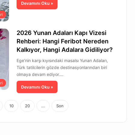
Devamını Oku »
ri
2026 Yunan Adaları Kapı Vizesi
Rehberi: Hangi Feribot Nereden
Kalkıyor, Hangi Adalara Gidiliyor?
Ege’nin karşı kıyısındaki masalsı Yunan Adaları,
Türk tatilcilerin gözde destinasyonlarından biri
olmaya devam ediyor.…
ri
Devamını Oku »
10
20
...
Son