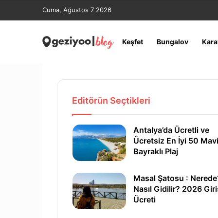
Cuma, Ağustos 7 2026
Keşfet
Bungalov
Kara
Kızılcahamam’da Ter
Mavişehir ve Çevresi
Beycik Bükü : Nasıl 
Dörtyol Geneli Manza
Olimpos’ta Nerede Ka
Editörün Seçtikleri
Antalya’da Ücretli ve
Ücretsiz En İyi 50 Mav
Bayraklı Plaj
Masal Şatosu : Nerede
Nasıl Gidilir? 2026 Giri
Ücreti