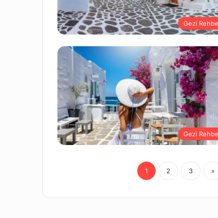
Gezi Rehbe
Gezi Rehbe
1
2
3
»