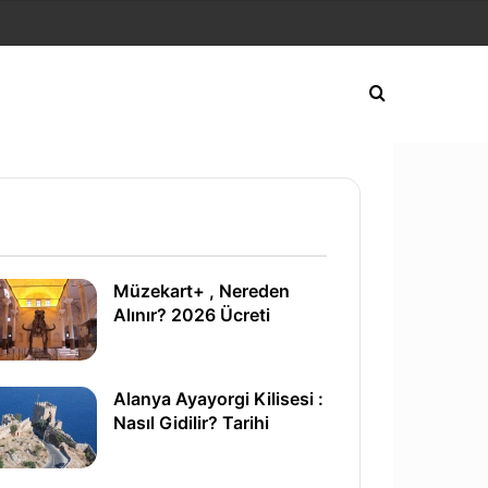
Play
Arama yap ..
 (İletişim ve Konum)
letişim ve Konum)
e Konum)
Müzekart+ , Nereden
Alınır? 2026 Ücreti
Alanya Ayayorgi Kilisesi :
Nasıl Gidilir? Tarihi