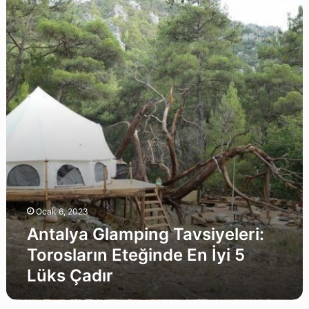
Glamping
Tavsiyeleri:
Torosların
Eteğinde
En
İyi
5
Lüks
Çadır
Ocak 6, 2023
Antalya Glamping Tavsiyeleri:
Torosların Eteğinde En İyi 5
Lüks Çadır