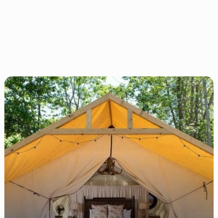
Glamping
çadır
çeşitleri,
8
Farklı
Glamping
Çadırı