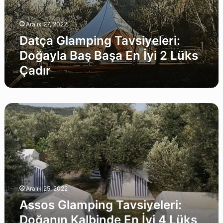
Aralık 27, 2022
Datça Glamping Tavsiyeleri:
Doğayla Baş Başa En İyi 2 Lüks
Çadır
Assos
Glamping
Tavsiyeleri:
Doğanın
Kalbinde
En
İyi
4
Aralık 25, 2022
Lüks
Çadır
Assos Glamping Tavsiyeleri:
Otel
Doğanın Kalbinde En İyi 4 Lüks