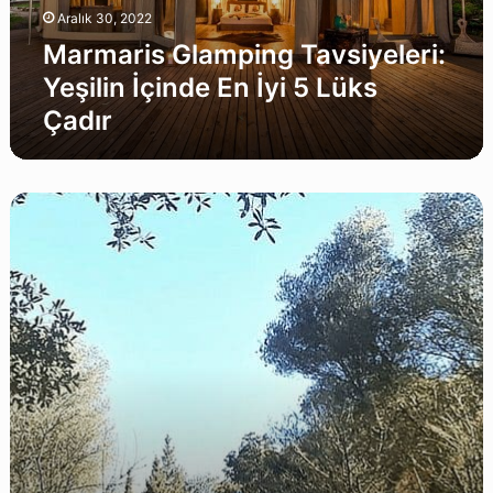
5
Aralık 30, 2022
Lüks
Çadır
Marmaris Glamping Tavsiyeleri:
Yeşilin İçinde En İyi 5 Lüks
Çadır
Datça
Glamping
Tavsiyeleri:
Doğayla
Baş
Başa
En
İyi
2
Lüks
Çadır