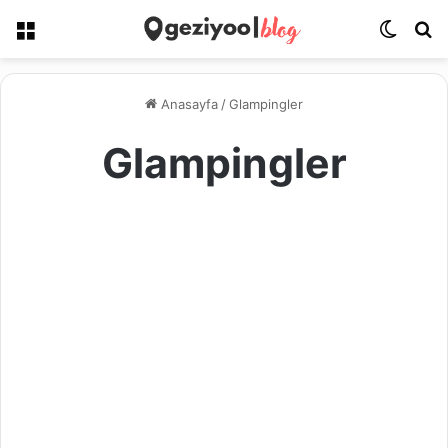
Menü
Dış gö
Ar
Anasayfa
/
Glampingler
Glampingler