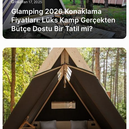
Haziran 17, 2025
Dostu
Bir
Glamping 2026 Konaklama
Tatil
Fiyatları: Lüks Kamp Gerçekten
mi?
Bütçe Dostu Bir Tatil mi?
İstanbul’dan
Kaçış
Rotası:
Şehre
Yakın
En
İyi
5
Glamping
Alanı