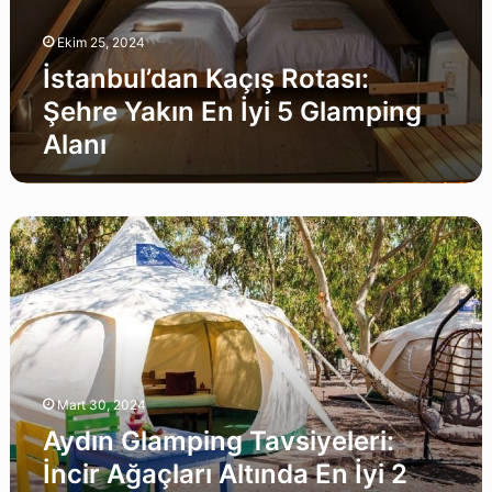
Ekim 25, 2024
İstanbul’dan Kaçış Rotası:
Şehre Yakın En İyi 5 Glamping
Alanı
Aydın
Glamping
Tavsiyeleri:
İncir
Ağaçları
Altında
En
İyi
Mart 30, 2024
2
Lüks
Aydın Glamping Tavsiyeleri:
Çadır
İncir Ağaçları Altında En İyi 2