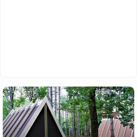
Glamping
2026
Konaklama
Fiyatları:
Lüks
Kamp
Gerçekten
Bütçe