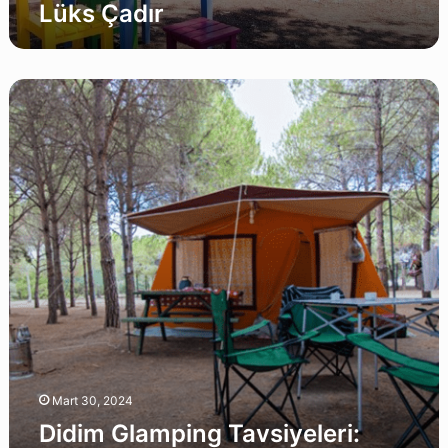
Lüks Çadır
Didim
Glamping
Tavsiyeleri:
Tarihin
Gölgesinde
En
İyi
Lüks
Çadır
Mart 30, 2024
Didim Glamping Tavsiyeleri: