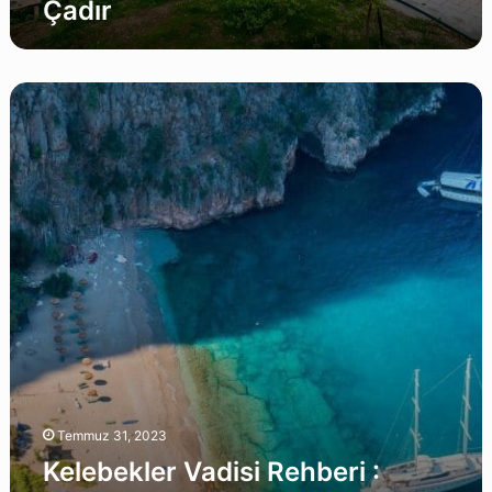
Çadır
Kelebekler
Vadisi
Rehberi
:
2026
Konaklama,Bungalov
ve
Kamp
Ücreti
Temmuz 31, 2023
Kelebekler Vadisi Rehberi :