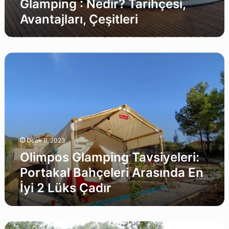
Glamping : Nedir? Tarihçesi,
Avantajları, Çeşitleri
Olimpos
Glamping
Tavsiyeleri:
Portakal
Bahçeleri
Arasında
En
İyi
Ocak 9, 2023
2
Lüks
Olimpos Glamping Tavsiyeleri:
Çadır
Portakal Bahçeleri Arasında En
İyi 2 Lüks Çadır
Antalya