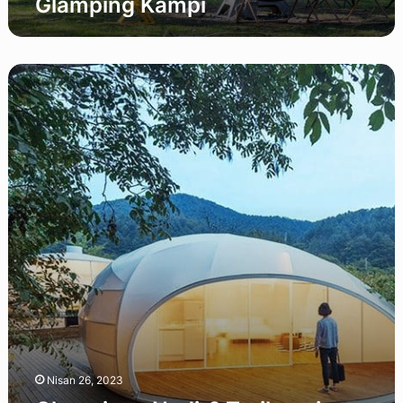
Glamping Kampı
Glamping
:
Nedir?
Tarihçesi,
Avantajları,
Çeşitleri
Nisan 26, 2023