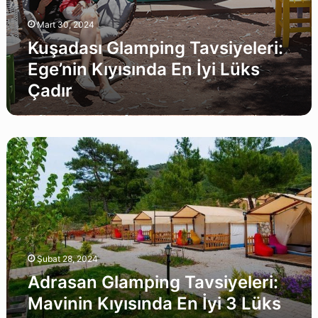
Mart 30, 2024
Kuşadası Glamping Tavsiyeleri:
Ege’nin Kıyısında En İyi Lüks
Çadır
Adrasan
Glamping
Tavsiyeleri:
Mavinin
Kıyısında
En
İyi
3
Şubat 28, 2024
Lüks
Çadır
Adrasan Glamping Tavsiyeleri:
Mavinin Kıyısında En İyi 3 Lüks