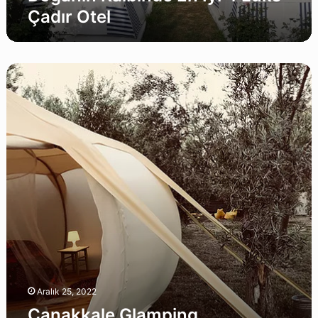
Çadır Otel
Çanakkale
Glamping
Tavsiyeleri:
Doğanın
Kalbinde
En
İyi
5
Lüks
Çadır
Otel
Aralık 25, 2022
Çanakkale Glamping