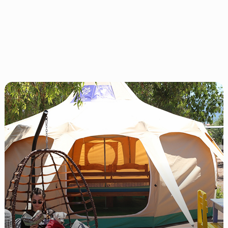
Kuşadası
Glamping
Tavsiyeleri:
Ege’nin
Kıyısında
En
İyi
Lüks
Çadır