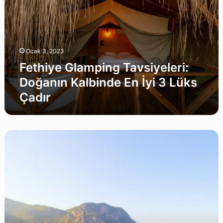
Doğanın
Kalbinde
En
İyi
3
Ocak 3, 2023
Lüks
Çadır
Fethiye Glamping Tavsiyeleri:
Doğanın Kalbinde En İyi 3 Lüks
Çadır
Kabak
Koyu
Glamping
Tavsiyeleri:
Manzaraya
Karşı
En
İyi
5