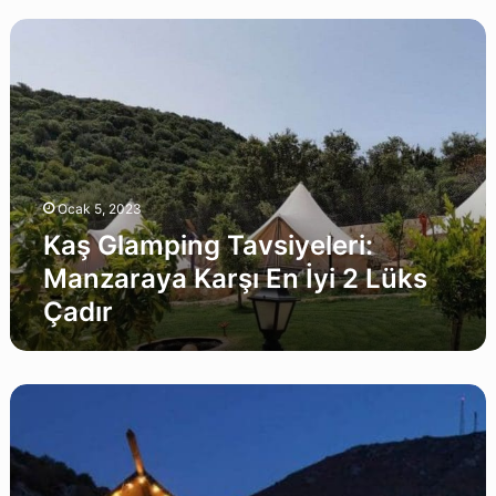
Kaş
Glamping
Tavsiyeleri:
Manzaraya
Karşı
En
İyi
2
Ocak 5, 2023
Lüks
Çadır
Kaş Glamping Tavsiyeleri:
Manzaraya Karşı En İyi 2 Lüks
Çadır
Muğla
Glamping
Rehberi:
Ege
ve