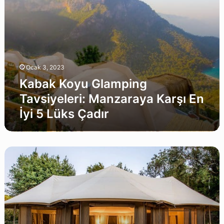
Lüks
Çadır
Ocak 3, 2023
Kabak Koyu Glamping
Tavsiyeleri: Manzaraya Karşı En
İyi 5 Lüks Çadır
Marmaris
Glamping
Tavsiyeleri:
Yeşilin
İçinde
En
İyi