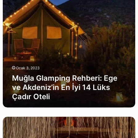
Akdeniz’in
En
İyi
14
Lüks
Çadır
Oteli
Ocak 3, 2023
Muğla Glamping Rehberi: Ege
ve Akdeniz’in En İyi 14 Lüks
Çadır Oteli
Fethiye
Glamping
Tavsiyeleri: