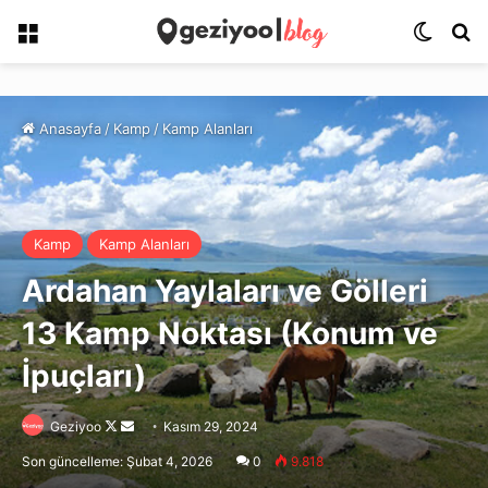
Menü
Dış gö
Ar
Anasayfa
/
Kamp
/
Kamp Alanları
Kamp
Kamp Alanları
Ardahan Yaylaları ve Gölleri
13 Kamp Noktası (Konum ve
İpuçları)
Follow
Bir
Geziyoo
Kasım 29, 2024
on
e-
Son güncelleme: Şubat 4, 2026
0
9.818
X
posta