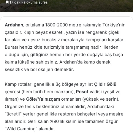
17 dakika okuma süresi
göndermek
Ardahan
, ortalama 1800-2000 metre rakımıyla Türkiye’nin
çatısıdır. Kışın beyaz esareti, yazın ise rengarenk çiçek
tarlaları ve uçsuz bucaksız meralarıyla kampçıları karşılar.
Burası henüz kitle turizmiyle tanışmamış nadir illerden
olduğu için, gittiğiniz hemen her yerde doğayla baş başa
kalma lüksüne sahipsiniz. Ardahan’da kamp demek,
sessizlik ve bol oksijen demektir.
Kamp rotaları genellikle üç bölgeye ayrılır:
Çıldır Gölü
çevresi (hem tarih hem manzara),
Posof
vadisi (yeşil ve
ılıman) ve
Göle/Yalnızçam
ormanları (yüksek ve serin).
Organize tesis beklentiniz olmamalıdır; Ardahan’daki
“ücretli” yerler genellikle restoran bahçeleri veya mesire
alanlarıdır. Geri kalan %90’lık kısım ise tamamen özgür
“Wild Camping” alanıdır.