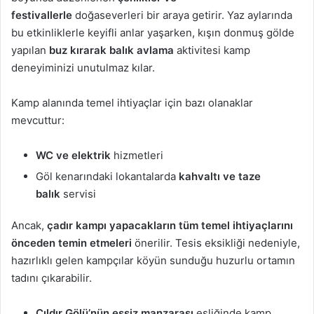
festivallerle
doğaseverleri bir araya getirir. Yaz aylarında
bu etkinliklerle keyifli anlar yaşarken, kışın donmuş gölde
yapılan
buz kırarak balık avlama
aktivitesi kamp
deneyiminizi unutulmaz kılar.
Kamp alanında temel ihtiyaçlar için bazı olanaklar
mevcuttur:
WC ve elektrik
hizmetleri
Göl kenarındaki lokantalarda
kahvaltı ve taze
balık
servisi
Ancak,
çadır kampı yapacakların tüm temel ihtiyaçlarını
önceden temin etmeleri
önerilir. Tesis eksikliği nedeniyle,
hazırlıklı gelen kampçılar köyün sunduğu huzurlu ortamın
tadını çıkarabilir.
Çıldır Gölü’nün eşsiz manzarası
eşliğinde kamp