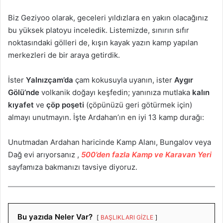
Biz Geziyoo olarak, geceleri yıldızlara en yakın olacağınız
bu yüksek platoyu inceledik. Listemizde, sınırın sıfır
noktasındaki gölleri de, kışın kayak yazın kamp yapılan
merkezleri de bir araya getirdik.
İster
Yalnızçam’da
çam kokusuyla uyanın, ister
Aygır
Gölü’nde
volkanik doğayı keşfedin; yanınıza mutlaka
kalın
kıyafet
ve
çöp poşeti
(çöpünüzü geri götürmek için)
almayı unutmayın. İşte Ardahan’ın en iyi 13 kamp durağı:
Unutmadan Ardahan haricinde Kamp Alanı, Bungalov veya
Dağ evi arıyorsanız ,
500’den fazla Kamp ve Karavan Yeri
sayfamıza bakmanızı tavsiye diyoruz.
Bu yazıda Neler Var?
BAŞLIKLARI GİZLE