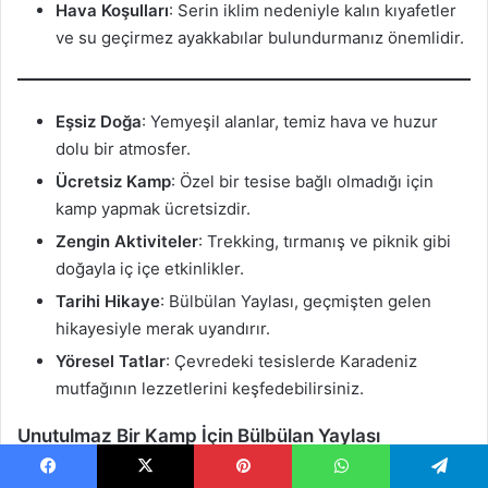
Hava Koşulları
: Serin iklim nedeniyle kalın kıyafetler
ve su geçirmez ayakkabılar bulundurmanız önemlidir.
Eşsiz Doğa
: Yemyeşil alanlar, temiz hava ve huzur
dolu bir atmosfer.
Ücretsiz Kamp
: Özel bir tesise bağlı olmadığı için
kamp yapmak ücretsizdir.
Zengin Aktiviteler
: Trekking, tırmanış ve piknik gibi
doğayla iç içe etkinlikler.
Tarihi Hikaye
: Bülbülan Yaylası, geçmişten gelen
hikayesiyle merak uyandırır.
Yöresel Tatlar
: Çevredeki tesislerde Karadeniz
mutfağının lezzetlerini keşfedebilirsiniz.
Unutulmaz Bir Kamp İçin Bülbülan Yaylası
Ardahan kamp alanları
içinde doğal güzellikleri ve
Facebook
X
Pinterest
WhatsApp
Telegram