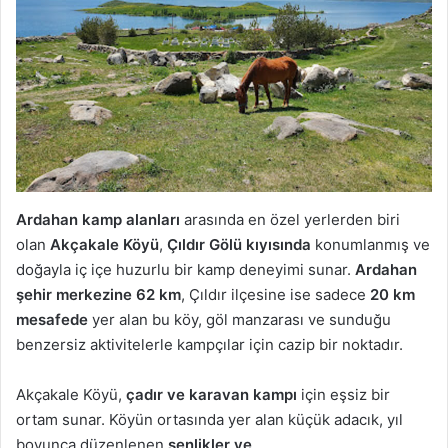
Ardahan kamp alanları
arasında en özel yerlerden biri
olan
Akçakale Köyü
,
Çıldır Gölü kıyısında
konumlanmış ve
doğayla iç içe huzurlu bir kamp deneyimi sunar.
Ardahan
şehir merkezine 62 km
, Çıldır ilçesine ise sadece
20 km
mesafede
yer alan bu köy, göl manzarası ve sunduğu
benzersiz aktivitelerle kampçılar için cazip bir noktadır.
Akçakale Köyü,
çadır ve karavan kampı
için eşsiz bir
ortam sunar. Köyün ortasında yer alan küçük adacık, yıl
boyunca düzenlenen
şenlikler ve