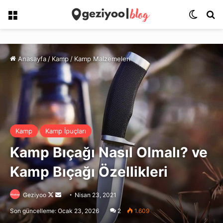
Menü
Dış gö
Ar
Anasayfa
/
Kamp
/
Kamp Malzemeleri
Kamp
Kamp İpuçları
Kamp Bıçağı Nasıl Olmalı? ve
Kamp Bıçağı Özellikleri
Follow
Bir
Geziyoo
Nisan 23, 2021
on
e-
Son güncelleme: Ocak 23, 2026
2
1.609
X
posta