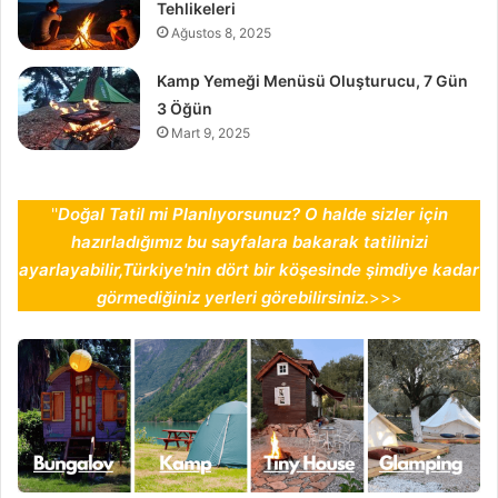
Tehlikeleri
Ağustos 8, 2025
Kamp Yemeği Menüsü Oluşturucu, 7 Gün
3 Öğün
Mart 9, 2025
''
Doğal Tatil mi Planlıyorsunuz? O halde sizler için
hazırladığımız bu sayfalara bakarak tatilinizi
ayarlayabilir,Türkiye'nin dört bir köşesinde şimdiye kadar
görmediğiniz yerleri görebilirsiniz.
>>>