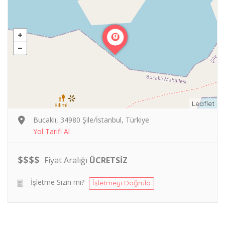
Leaflet
Bucaklı, 34980 Şile/İstanbul, Türkiye
Yol Tarifi Al
$
$
$
$
Fiyat Aralığı
ÜCRETSİZ
İşletme Sizin mi?
İşletmeyi Doğrula