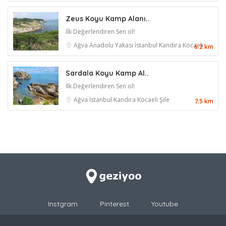
Zeus Koyu Kamp Alanı..
İlk Değerlendiren Sen ol!
Ağva
Anadolu Yakası
İstanbul
Kandıra
Kocaeli
6.2 km
Sardala Koyu Kamp Al..
İlk Değerlendiren Sen ol!
Ağva
İstanbul
Kandıra
Kocaeli
Şile
7.5 km
Instgram
Pinterest
Youtube