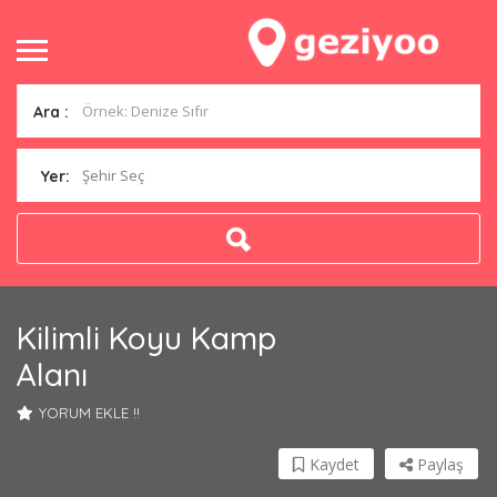
Ara :
Şehir Seç
Yer:
Kilimli Koyu Kamp
Alanı
YORUM EKLE !!
Kaydet
Paylaş