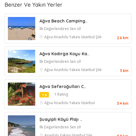
Benzer Ve Yakın Yerler
Ağva Beach Camping..
İlk Değerlendiren Sen ol!
Ağva
Anadolu Yakası
İstanbul
Şile
2.6 km
Ağva Kadırga Koyu Ka..
İlk Değerlendiren Sen ol!
Ağva
Anadolu Yakası
İstanbul
Şile
3 km
Ağva Seferoğulları C..
1 Rating
1.0
Ağva
Anadolu Yakası
İstanbul
3.4 km
Şuayipli Köyü Plajı ..
İlk Değerlendiren Sen ol!
Anadolu Yakası
İstanbul
Şile