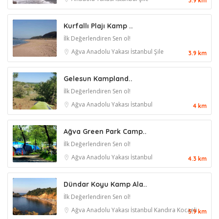
3.9 km
Kurfallı Plajı Kamp ..
İlk Değerlendiren Sen ol!
Ağva
Anadolu Yakası
İstanbul
Şile
3.9 km
Gelesun Kampland..
İlk Değerlendiren Sen ol!
Ağva
Anadolu Yakası
İstanbul
4 km
Ağva Green Park Camp..
İlk Değerlendiren Sen ol!
Ağva
Anadolu Yakası
İstanbul
4.3 km
Dündar Koyu Kamp Ala..
İlk Değerlendiren Sen ol!
Ağva
Anadolu Yakası
İstanbul
Kandıra
Kocaeli
5.9 km