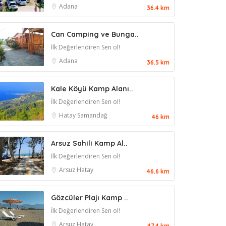
Adana
36.4 km
Can Camping ve Bunga..
İlk Değerlendiren Sen ol!
Adana
36.5 km
Kale Köyü Kamp Alanı..
İlk Değerlendiren Sen ol!
Hatay
Samandağ
46 km
Arsuz Sahili Kamp Al..
İlk Değerlendiren Sen ol!
Arsuz
Hatay
46.6 km
Gözcüler Plajı Kamp ..
İlk Değerlendiren Sen ol!
Arsuz
Hatay
47.4 km