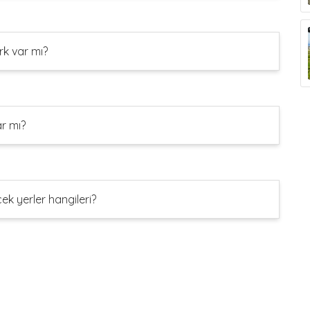
k var mı?
r mı?
k yerler hangileri?