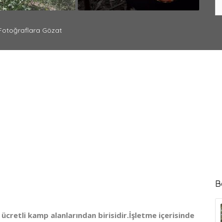
otoğraflara Gözat
B
retli kamp alanlarından birisidir.İşletme içerisinde