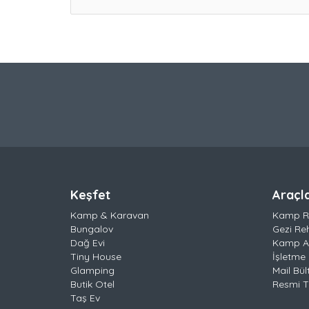
Keşfet
Araçl
Kamp & Karavan
Kamp R
Bungalov
Gezi Re
Dağ Evi
Kamp Al
Tiny House
İşletme 
Glamping
Mail Bül
Butik Otel
Resmi Ta
Taş Ev