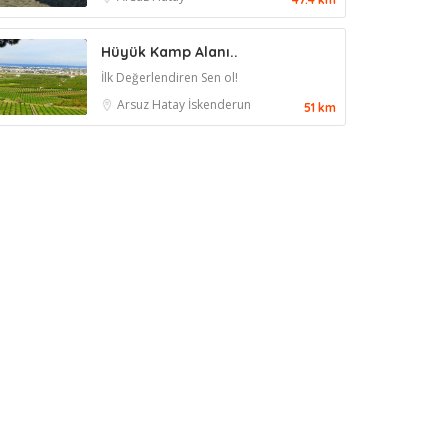
Hüyük Kamp Alanı..
İlk Değerlendiren Sen ol!
Arsuz
Hatay
İskenderun
51 km