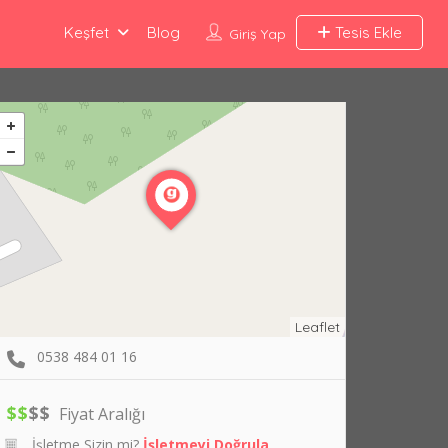
Keşfet
Blog
Tesis Ekle
Giriş Yap
Leaflet
0538 484 01 16
$
$
$
$
Fiyat Aralığı
İşletme Sizin mi?
İşletmeyi Doğrula