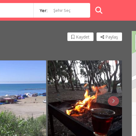
Şehir Seç
Yer:
Kaydet
Paylaş