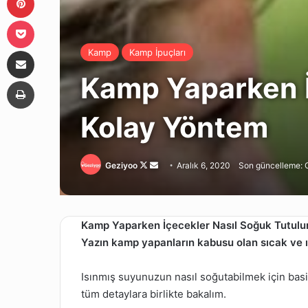
Pocket
E-Posta ile paylaş
Kamp
Kamp İpuçları
Kamp Yaparken İ
Yazdır
Kolay Yöntem
Follow
Bir
Geziyoo
Aralık 6, 2020
Son güncelleme: 
on
e-
X
posta
göndermek
Kamp Yaparken İçecekler Nasıl Soğuk Tutulu
Yazın kamp yapanların kabusu olan sıcak ve ıl
Isınmış suyunuzun nasıl soğutabilmek için basi
tüm detaylara birlikte bakalım.