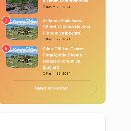
4 Yaban Kampı Noktası
Kasım 29, 2024
Ardahan Yaylaları ve
Gölleri 13 Kamp Noktası
(Konum ve İpuçları)
Kasım 29, 2024
Çıldır Gölü ve Çevresi
Doğa İçinde 5 Kamp
Noktası (Konum ve
İpuçları)
Kasım 28, 2024
Daha Fazla Göster