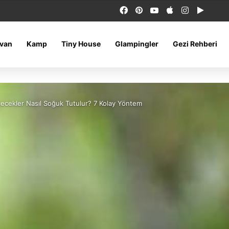
Facebook
Pinterest
YouTube
Apple
Instagram
Google
van
Kamp
Tiny House
Glampingler
Gezi Rehberi
ecekler Nasıl Soğuk Tutulur? 7 Kolay Yöntem