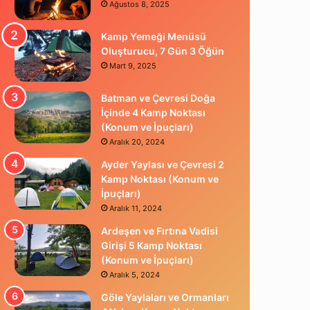
Ağustos 8, 2025
Kamp Yemeği Menüsü
Oluşturucu, 7 Gün 3 Öğün
Mart 9, 2025
Batman ve Çevresi Doğa
İçinde 4 Kamp Noktası
(Konum ve İpuçları)
Aralık 20, 2024
Ayder Yaylası ve Çevresi 2
Kamp Noktası (Konum ve
İpuçları)
Aralık 11, 2024
Ardeşen ve Fırtına Vadisi
Girişi 5 Kamp Noktası
(Konum ve İpuçları)
Aralık 5, 2024
Göle Yaylaları ve Ormanları