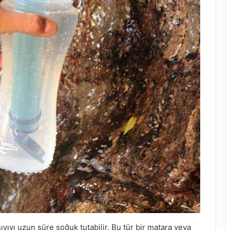
sıvıyı uzun süre soğuk tutabilir. Bu tür bir matara veya