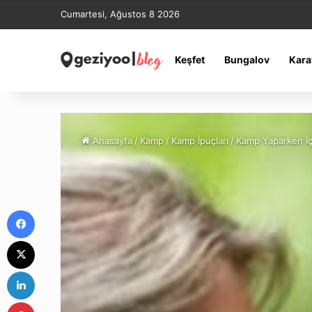
Cumartesi, Ağustos 8 2026
Keşfet
Bungalov
Kara
Anasayfa
/
Kamp
/
Kamp İpuçları
/
Kamp Yaparken İç
Facebook
X
LinkedIn
Pinterest