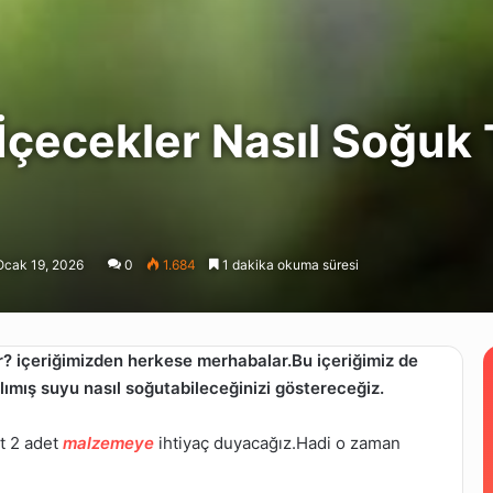
çecekler Nasıl Soğuk 
Ocak 19, 2026
0
1.684
1 dakika okuma süresi
r?
içeriğimizden herkese merhabalar.Bu içeriğimiz de
ımış suyu nasıl soğutabileceğinizi göstereceğiz.
t 2 adet
malzemeye
ihtiyaç duyacağız.Hadi o zaman