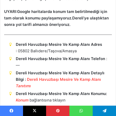
UYARI:Google haritalarda konum tam belirtilmediği için
tam olarak konumu paylaşamıyoruz.Dereli’ye ulaştıktan
sonra yol tarifi almanızı öneriyoruz.
Dereli Havuzbaşı Mesire Ve Kamp Alanı Adres
:
05802 Ballıdere/Taşova/Amasya
Dereli Havuzbaşı Mesire Ve Kamp Alanı Telefon
:
—
Dereli Havuzbaşı Mesire Ve Kamp Alanı Detaylı
Bilgi :
Dereli Havuzbaşı Mesire Ve Kamp Alanı
Tanıtımı
Dereli Havuzbaşı Mesire Ve Kamp Alanı Konumu:
Ko
n
um
bağlantısına tıklayın
Facebook
X
Pinterest
WhatsApp
Telegram