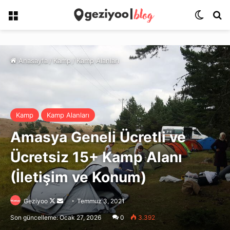
Menü
Dış gö
Ar
Anasayfa
/
Kamp
/
Kamp Alanları
Kamp
Kamp Alanları
Amasya Geneli Ücretli ve
Ücretsiz 15+ Kamp Alanı
(İletişim ve Konum)
Follow
Bir
Geziyoo
Temmuz 3, 2021
on
e-
Son güncelleme: Ocak 27, 2026
0
3.392
X
posta