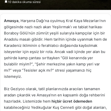
10 dakika okuma süresi
göndermek
Amasya
, Harşena Dağı’na oyulmuş Kral Kaya Mezarları’nın
gölgesinde nazlı nazlı akan Yeşilırmak’ı ve tabiat harikası
Boraboy Gölü’nün zümrüt yeşili sularıyla kampçılar için bir
Anadolu masalı gibidir. Hem tarihin içinde uyanmak hem de
Karadeniz ikliminin o ferahlatıcı doğasında kaybolmak
isteyenler için eşsiz bir rota. Ancak vadi içinde yer alan bu
şehirde kamp çantası sırttayken “Göl kenarında yer
bulabilir miyim?”, “Şehir merkezine yakın kamp yeri var
mı?” veya “Tesisler açık mı?” stresi yaşamanızı hiç
istemeyiz.
Biz Geziyoo olarak, tatil planlarınızda aracıları tamamen
aradan çıkardık ve Amasya’nın en kapsamlı doğa rehberini
hazırladık. Listemizde hem
hiçbir ücret ödemeden
kalabileceğiniz Yedikuğular Kuş Cenneti gibi doğal alanları,