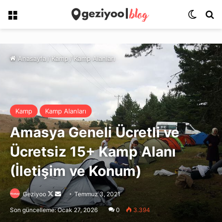
Menü
Dış gö
Ar
Anasayfa
/
Kamp
/
Kamp Alanları
Kamp
Kamp Alanları
Amasya Geneli Ücretli ve
Ücretsiz 15+ Kamp Alanı
(İletişim ve Konum)
Follow
Bir
Geziyoo
Temmuz 3, 2021
on
e-
Son güncelleme: Ocak 27, 2026
0
3.394
X
posta