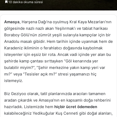
10 dakika okuma süresi
göndermek
Amasya
, Harşena Dağı’na oyulmuş Kral Kaya Mezarları’nın
gölgesinde nazlı nazlı akan Yeşilırmak’ı ve tabiat harikası
Boraboy Gölü’nün zümrüt yeşili sularıyla kampçılar için bir
Anadolu masalı gibidir. Hem tarihin içinde uyanmak hem de
Karadeniz ikliminin o ferahlatıcı doğasında kaybolmak
isteyenler için eşsiz bir rota. Ancak vadi içinde yer alan bu
şehirde kamp çantası sırttayken “Göl kenarında yer
bulabilir miyim?”, “Şehir merkezine yakın kamp yeri var
mı?” veya “Tesisler açık mı?” stresi yaşamanızı hiç
istemeyiz.
Biz Geziyoo olarak, tatil planlarınızda aracıları tamamen
aradan çıkardık ve Amasya’nın en kapsamlı doğa rehberini
hazırladık. Listemizde hem
hiçbir ücret ödemeden
kalabileceğiniz Yedikuğular Kuş Cenneti gibi doğal alanları,