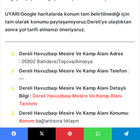
UYARI:Google haritalarda konum tam belirtilmediği için
tam olarak konumu paylaşamıyoruz.Dereli’ye ulaştıktan
sonra yol tarifi almanızı öneriyoruz.
Dereli Havuzbaşı Mesire Ve Kamp Alanı Adres
:
05802 Ballıdere/Taşova/Amasya
Dereli Havuzbaşı Mesire Ve Kamp Alanı Telefon
:
—
Dereli Havuzbaşı Mesire Ve Kamp Alanı Detaylı
Bilgi :
Dereli Havuzbaşı Mesire Ve Kamp Alanı
Tanıtımı
Dereli Havuzbaşı Mesire Ve Kamp Alanı Konumu:
Ko
n
um
bağlantısına tıklayın
Facebook
X
Pinterest
WhatsApp
Telegram