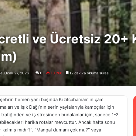
retli ve Ücretsiz 20+
um)
e: Ocak 27, 2026
0
10.266
12 dakika okuma süresi
da; şehrin hemen yanı başında Kızılcahamam’ın çam
ları ve Işık Dağı’nın serin yaylalarıyla kampçılar için
n trafiğinden ve iş stresinden bunalanlar için, sadece 1-2
abilecekleri harika rotalar mevcuttur. Ancak hafta sonu
 kalmış mıdır?”, “Mangal dumanı çok mu?” veya