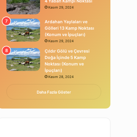
4 Yaban Kampı Noktası
Kasım 29, 2024
Ardahan Yaylaları ve
Gölleri 13 Kamp Noktası
(Konum ve İpuçları)
Kasım 29, 2024
Çıldır Gölü ve Çevresi
Doğa İçinde 5 Kamp
Noktası (Konum ve
İpuçları)
Kasım 28, 2024
Daha Fazla Göster