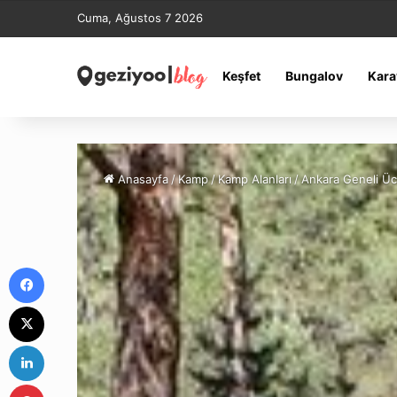
Cuma, Ağustos 7 2026
Keşfet
Bungalov
Kara
Anasayfa
/
Kamp
/
Kamp Alanları
/
Ankara Geneli Ücr
Facebook
X
LinkedIn
Pinterest