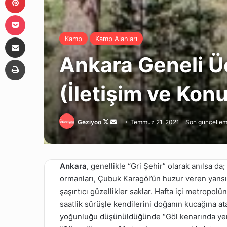
Pocket
E-Posta ile paylaş
Kamp
Kamp Alanları
Ankara Geneli Üc
Yazdır
(İletişim ve Kon
Follow
Bir
Geziyoo
Temmuz 21, 2021
Son güncellem
on
e-
X
posta
göndermek
Ankara
, genellikle “Gri Şehir” olarak anılsa 
ormanları, Çubuk Karagöl’ün huzur veren yansıma
şaşırtıcı güzellikler saklar. Hafta içi metropolü
saatlik sürüşle kendilerini doğanın kucağına at
yoğunluğu düşünüldüğünde “Göl kenarında yer