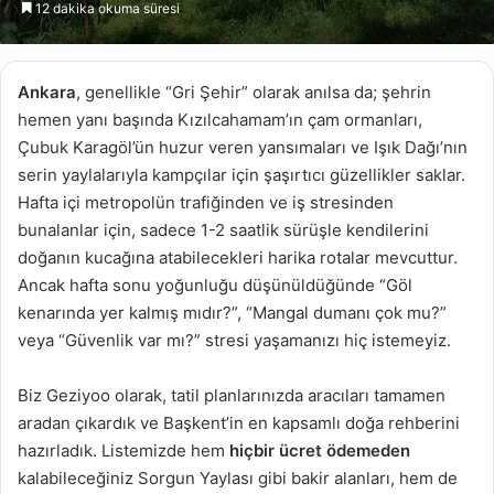
12 dakika okuma süresi
göndermek
Ankara
, genellikle “Gri Şehir” olarak anılsa da; şehrin
hemen yanı başında Kızılcahamam’ın çam ormanları,
Çubuk Karagöl’ün huzur veren yansımaları ve Işık Dağı’nın
serin yaylalarıyla kampçılar için şaşırtıcı güzellikler saklar.
Hafta içi metropolün trafiğinden ve iş stresinden
bunalanlar için, sadece 1-2 saatlik sürüşle kendilerini
doğanın kucağına atabilecekleri harika rotalar mevcuttur.
Ancak hafta sonu yoğunluğu düşünüldüğünde “Göl
kenarında yer kalmış mıdır?”, “Mangal dumanı çok mu?”
veya “Güvenlik var mı?” stresi yaşamanızı hiç istemeyiz.
Biz Geziyoo olarak, tatil planlarınızda aracıları tamamen
aradan çıkardık ve Başkent’in en kapsamlı doğa rehberini
hazırladık. Listemizde hem
hiçbir ücret ödemeden
kalabileceğiniz Sorgun Yaylası gibi bakir alanları, hem de