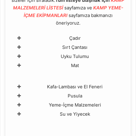
sizeler için sıraladık.
Tüm listeye ulaşmak için
KAMP
MALZEMELERİ LİSTESİ
sayfamıza ve
KAMP YEME-
İÇME EKİPMANLARI
sayfamıza bakmanızı
öneriyoruz.
Çadır
Sırt Çantası
Uyku Tulumu
Mat
Kafa-Lambası ve El Feneri
Pusula
Yeme-İçme Malzemeleri
Su ve Yiyecek