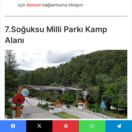
için
Ko
n
um
bağlantısına tıklayın
7.Soğuksu Milli Parkı Kamp
Alanı
Ankara Kamp Alanları içeriğimizin 8.sırasında
Facebook
X
Pinterest
WhatsApp
Telegram