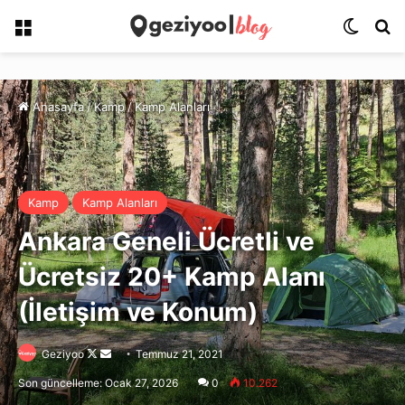
Menü
Dış gö
Ar
Anasayfa
/
Kamp
/
Kamp Alanları
Kamp
Kamp Alanları
Ankara Geneli Ücretli ve
Ücretsiz 20+ Kamp Alanı
(İletişim ve Konum)
Follow
Bir
Geziyoo
Temmuz 21, 2021
on
e-
Son güncelleme: Ocak 27, 2026
0
10.262
X
posta