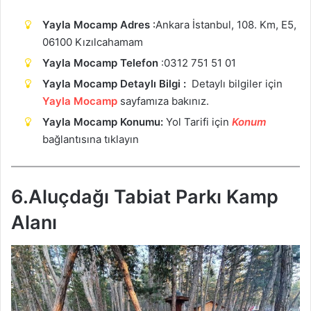
Yayla Mocamp Adres
:
Ankara İstanbul, 108. Km, E5,
06100 Kızılcahamam
Yayla Mocamp Telefon
:0312 751 51 01
Yayla Mocamp Detaylı Bilgi :
Detaylı bilgiler için
Yayla Mocamp
sayfamıza bakınız.
Yayla Mocamp Konumu:
Yol Tarifi için
Ko
n
u
m
bağlantısına tıklayın
6.Aluçdağı Tabiat Parkı Kamp
Alanı