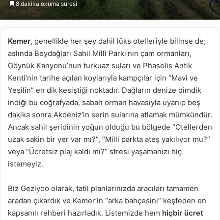
8 dakika okuma süresi
göndermek
Kemer
, genellikle her şey dahil lüks otelleriyle bilinse de;
aslında Beydağları Sahil Milli Parkı’nın çam ormanları,
Göynük Kanyonu’nun turkuaz suları ve Phaselis Antik
Kenti’nin tarihe açılan koylarıyla kampçılar için “Mavi ve
Yeşilin” en dik kesiştiği noktadır. Dağların denize dimdik
indiği bu coğrafyada, sabah orman havasıyla uyanıp beş
dakika sonra Akdeniz’in serin sularına atlamak mümkündür.
Ancak sahil şeridinin yoğun olduğu bu bölgede “Otellerden
uzak sakin bir yer var mı?”, “Milli parkta ateş yakılıyor mu?”
veya “Ücretsiz plaj kaldı mı?” stresi yaşamanızı hiç
istemeyiz.
Biz Geziyoo olarak, tatil planlarınızda aracıları tamamen
aradan çıkardık ve Kemer’in “arka bahçesini” keşfeden en
kapsamlı rehberi hazırladık. Listemizde hem
hiçbir ücret