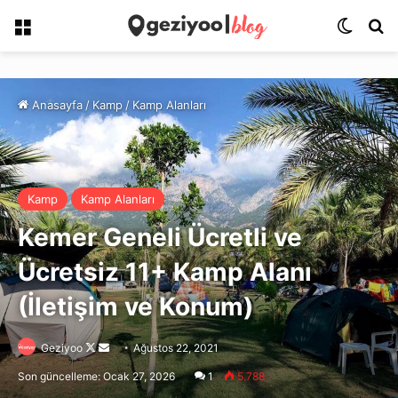
Menü
Dış gö
Ar
Anasayfa
/
Kamp
/
Kamp Alanları
Kamp
Kamp Alanları
Kemer Geneli Ücretli ve
Ücretsiz 11+ Kamp Alanı
(İletişim ve Konum)
Follow
Bir
Geziyoo
Ağustos 22, 2021
on
e-
Son güncelleme: Ocak 27, 2026
1
5.788
X
posta