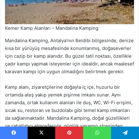
Kemer Kamp Alanları – Mandalina Kamping
Mandalina Kamping, Antalya’nın Beldibi bölgesinde, denize
kısa bir yürüyüş mesafesinde konumlanmış, doğaseverler
için cazip bir kamp alanıdır. Bu güzel tatil noktası, özellikle
çadır kampı yapmak isteyenler için idealdir, ancak maalesef
karavan kampı için uygun olmadığını belirtmek gerekir.
Kamp alanı, ziyaretçilerine doğayla iç içe, huzurlu bir
ortamda ateş yakıp yemek pişirme imkanı sunar. Aynı
zamanda, ortak kullanım alanları ile duş, WC, Wi-Fi erişimi,
sıcak su, restoran ve buzdolabı gibi temel kamp imkanları
da sağlanmaktadır. Mandalina Kamping, doğal güzellikleri
ve rahatlatıcı atmosferiyle, günlük yaşamın stresinden
uzaklaşmak ve doğayla baş başa vakit geçirmek isteyenler
Facebook
X
Pinterest
WhatsApp
Telegram