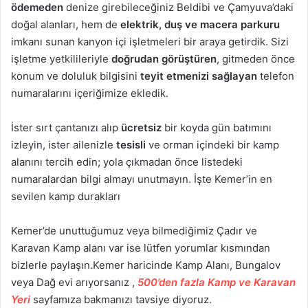
ödemeden
denize girebileceğiniz Beldibi ve Çamyuva’daki
doğal alanları, hem de
elektrik, duş ve macera parkuru
imkanı sunan kanyon içi işletmeleri bir araya getirdik. Sizi
işletme yetkilileriyle
doğrudan görüştüren
, gitmeden önce
konum ve doluluk bilgisini
teyit etmenizi sağlayan
telefon
numaralarını içeriğimize ekledik.
İster sırt çantanızı alıp
ücretsiz
bir koyda gün batımını
izleyin, ister ailenizle
tesisli
ve orman içindeki bir kamp
alanını tercih edin; yola çıkmadan önce listedeki
numaralardan bilgi almayı unutmayın. İşte Kemer’in en
sevilen kamp durakları
Kemer’de unuttuğumuz veya bilmediğimiz Çadır ve
Karavan Kamp alanı var ise lütfen yorumlar kısmından
bizlerle paylaşın.Kemer haricinde Kamp Alanı, Bungalov
veya Dağ evi arıyorsanız ,
500’den fazla Kamp ve Karavan
Yeri
sayfamıza bakmanızı tavsiye diyoruz.