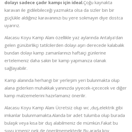
dolayı sadece çadır kampı için ideal.
Çoğu kaynakta
karavan ile gidilebileceği yazmakta olsa da sizler bin bir
güçlükle aldığınız karavanınızı bu yere sokmayın diye dostca
uyarırız.
Alacasu Koyu Kamp Alanı özellikle yaz aylarında Antalya’dan
gelen günübirlikçi tatilcilerden dolayı aşırı derecede kalabalık
bundan dolayı kamp zamanlarınızı haftaiçi günlerine
ertelemeniz daha sakin bir kamp yapmanıza olanak
sağlayabilir.
Kamp alanında herhangi bir yerleşim yeri bulunmakta olup
alana giderken muhakkak yanınızda yiyecek-içececek ve diğer
kamp malzemelerini hazırlamanız önerilir.
Alacasu Koyu Kamp Alanı Ücretsiz olup wc ,duş,elektrik gibi
imkanlar bulunmamakta.Alanda bir adet tulumba olup burada
bulaşık veya kısa bir duş alabilmeniz de mümkün.Fakat bu
suyu içmeniz pek de önerilmemektedir.Bu arada koy