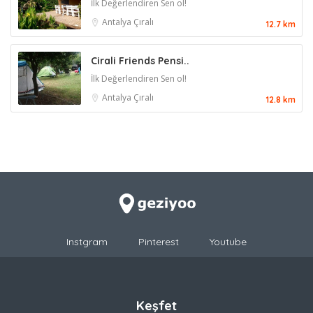
İlk Değerlendiren Sen ol!
Antalya
Çıralı
12.7 km
Cirali Friends Pensi..
İlk Değerlendiren Sen ol!
Antalya
Çıralı
12.8 km
Instgram
Pinterest
Youtube
Keşfet