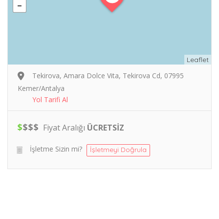
Leaflet
Tekirova, Amara Dolce Vita, Tekirova Cd, 07995
Kemer/Antalya
Yol Tarifi Al
$
$
$
$
Fiyat Aralığı
ÜCRETSİZ
İşletme Sizin mi?
İşletmeyi Doğrula