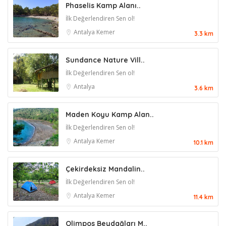
Phaselis Kamp Alanı..
İlk Değerlendiren Sen ol!
Antalya
Kemer
3.3 km
Sundance Nature Vill..
İlk Değerlendiren Sen ol!
Antalya
3.6 km
Maden Koyu Kamp Alan..
İlk Değerlendiren Sen ol!
Antalya
Kemer
10.1 km
Çekirdeksiz Mandalin..
İlk Değerlendiren Sen ol!
Antalya
Kemer
11.4 km
Olimpos Beydağları M..