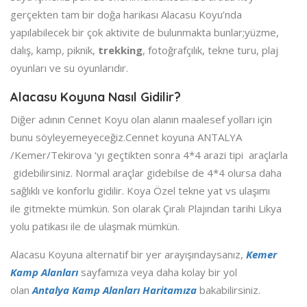
gerçekten tam bir doğa harikası Alacasu Koyu’nda
yapılabilecek bir çok aktivite de bulunmakta bunlar;yüzme,
dalış, kamp, piknik,
trekking
, fotoğrafçılık, tekne turu, plaj
oyunları ve su oyunlarıdır.
Alacasu Koyuna Nasıl Gidilir?
Diğer adının Cennet Koyu olan alanın maalesef yolları için
bunu söyleyemeyeceğiz.Cennet koyuna ANTALYA
/Kemer/Tekirova ‘yı geçtikten sonra 4*4 arazi tipi araçlarla
gidebilirsiniz. Normal araçlar gidebilse de 4*4 olursa daha
sağlıklı ve konforlu gidilir. Koya Özel tekne yat vs ulaşımı
ile gitmekte mümkün. Son olarak Çıralı Plajından tarihi Likya
yolu patikası ile de ulaşmak mümkün.
Alacasu Koyuna alternatif bir yer arayışındaysanız,
Kemer
Kamp Alanları
sayfamıza veya daha kolay bir yol
olan
Antalya Kamp Alanları Haritamıza
bakabilirsiniz.