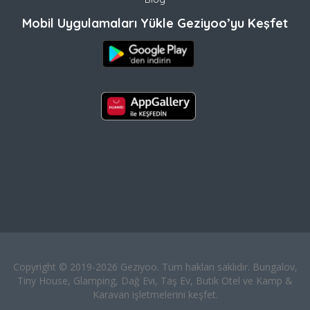
Mobil Uygulamaları Yükle Geziyoo’yu Keşfet
Copyright © 2019-2026 Geziyoo. Tüm hakları saklıdır. Bungalov,
Tiny House, Glamping, Dağ Evi, Taş Ev, Butik Otel ve Kamp &
Karavan işletmelerini keşfet.