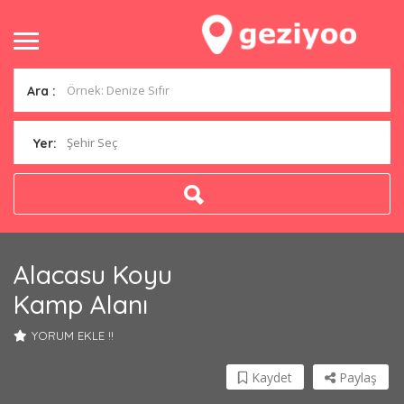
Ara :
Şehir Seç
Yer:
Alacasu Koyu
Kamp Alanı
YORUM EKLE !!
Kaydet
Paylaş