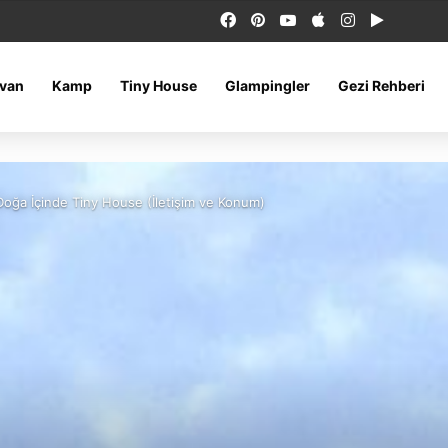
Facebook
Pinterest
YouTube
Apple
Instagram
Google 
van
Kamp
Tiny House
Glampingler
Gezi Rehberi
 Doğa İçinde Tiny House (İletişim ve Konum)