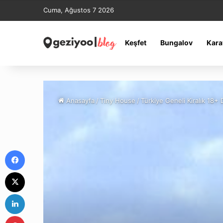
Cuma, Ağustos 7 2026
Keşfet
Bungalov
Kara
Anasayfa
/
Tiny House
/
Türkiye Geneli Kiralık 18+
Facebook
X
LinkedIn
Pinterest