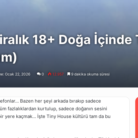
iralık 18+ Doğa İçinde
um)
e: Ocak 22, 2026
0
12.957
9 dakika okuma süresi
lefonlar… Bazen her şeyi arkada bırakıp sadece
tüm fazlalıklardan kurtulup, sadece doğanın sesini
ir yere kaçmak… İşte Tiny House kültürü tam da bu