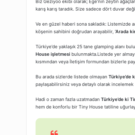
Biz Geziyoo ekibi olarak; Ege’nin zeytin ağaçlar
karış karış taradık. Size sadece dört duvar deği
Ve en güzel haberi sona sakladık: Listemizde 
köşenin sahibini doğrudan arayabilir,
‘Arada k
Türkiye’de yaklaşık 25 tane glamping alanı bul
House işletmesi
bulunmakta.Listede yer almay
kısmından veya İletişim formundan bizlerle payl
Bu arada sizlerde listede olmayan
Türkiye’de k
paylaşabilirsiniz veya detaylı olarak incelemek
Hadi o zaman fazla uzatmadan
Türkiye’de ki T
hem de konforlu bir Tiny House tatiline uğurla