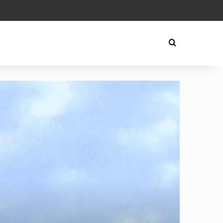
Play
Arama yap ..