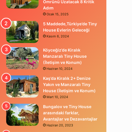
Ömrünü Uzatacak 8 Kritik
Adım
Ocak 15, 2025
5 Maddede,Türkiye’de Tiny
House Evlerin Geleceği
Kasım 6, 2024
Köyceğiz’de Kiralık
Manzaralı Tiny House
(İletişim ve Konum)
Haziran 10, 2024
Kaş’da Kiralık 2+ Denize
Yakın ve Manzaralı Tiny
House (İletişim ve Konum)
Mart 10, 2024
Bungalov ve Tiny House
arasındaki farklar,
Avantajlar ve Dezavantajlar
Haziran 20, 2023