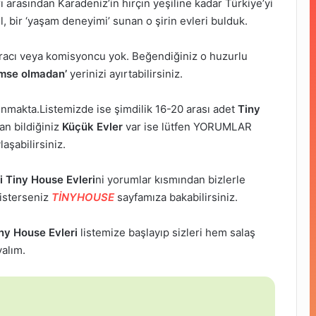
ı arasından Karadeniz’in hırçın yeşiline kadar Türkiye’yi
l, bir ‘yaşam deneyimi’ sunan o şirin evleri bulduk.
aracı veya komisyoncu yok. Beğendiğiniz o huzurlu
imse olmadan’
yerinizi ayırtabilirsiniz.
unmakta.Listemizde ise şimdilik 16-20 arası adet
Tiny
an bildiğiniz
Küçük Evler
var ise lütfen YORUMLAR
aşabilirsiniz.
i Tiny House Evleri
ni yorumlar kısmından bizlerle
 isterseniz
TİNYHOUSE
sayfamıza bakabilirsiniz.
iny House Evleri
listemize başlayıp sizleri hem salaş
yalım.