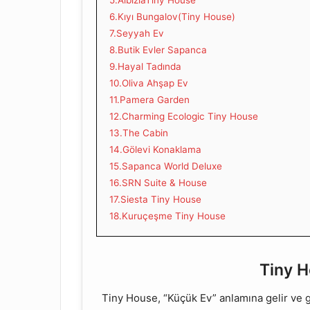
5.AlbiziaTiny House
6.Kıyı Bungalov(Tiny House)
7.Seyyah Ev
8.Butik Evler Sapanca
9.Hayal Tadında
10.Oliva Ahşap Ev
11.Pamera Garden
12.Charming Ecologic Tiny House
13.The Cabin
14.Gölevi Konaklama
15.Sapanca World Deluxe
16.SRN Suite & House
17.Siesta Tiny House
18.Kuruçeşme Tiny House
Tiny H
Tiny House, “Küçük Ev” anlamına gelir ve 