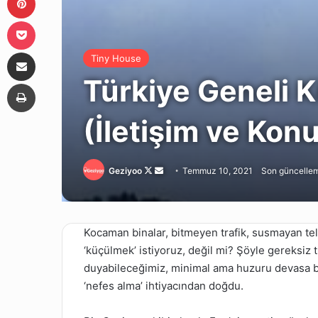
Pocket
E-Posta ile paylaş
Tiny House
Türkiye Geneli K
Yazdır
(İletişim ve Kon
Follow
Bir
Geziyoo
Temmuz 10, 2021
Son güncellem
on
e-
X
posta
göndermek
Kocaman binalar, bitmeyen trafik, susmayan te
‘küçülmek’ istiyoruz, değil mi? Şöyle gereksiz 
duyabileceğimiz, minimal ama huzuru devasa b
‘nefes alma’ ihtiyacından doğdu.