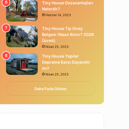
Tiny House Dezavantajları
Nelerdir?
Haziran 14, 2023
Tiny House Tip Onay
Belgesi (Nasıl Alınır? 2026
Ücreti)
Nisan 25, 2023
Tiny House Yapılar
Depreme Karşı Dayanıklı
mı?
Nisan 25, 2023
Daha Fazla Göster