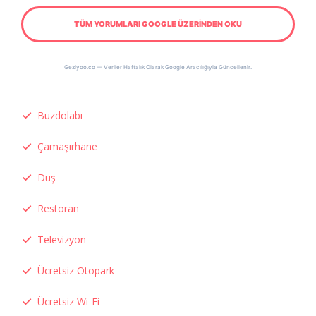
TÜM YORUMLARI GOOGLE ÜZERİNDEN OKU
Geziyoo.co — Veriler Haftalık Olarak Google Aracılığıyla Güncellenir.
Buzdolabı
Çamaşırhane
Duş
Restoran
Televizyon
Ücretsiz Otopark
Ücretsiz Wi-Fi