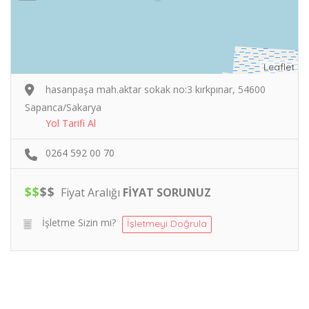
Leaflet
hasanpaşa mah.aktar sokak no:3 kırkpınar, 54600
Sapanca/Sakarya
Yol Tarifi Al
0264 592 00 70
$
$
$
$
Fiyat Aralığı
FİYAT SORUNUZ
İşletme Sizin mi?
İşletmeyi Doğrula