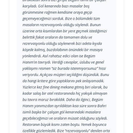
karşıladı. Göl kenarında bazı masalar boş
görünmesine rağmen kendisine oraya geçip
geçemeyeceğimizi sorduk. Bize o bölümdeki tüm
masaların rezervasyonlu olduğu söylendi. Bunun
üzerine orta kısımlardan bir yere geçmek istediğimizi
belirttik fakat oraların da tamamen dolu ve
rezervasyonlu olduğu söylenerek bizi adeta kıyıda
köşede kalmış, buzdolabının önündeki bir masaya
yönlendirdi. Asıl rahatsız edici olan ise Begüm
Hanım’ın tavrıydı. Verdiği cevaplar, üslubu ve genel
yaklaşımı resmen “siz burada istenmiyorsunuz” hissi
veriyordu. Açıkçası müşteri seçildiğini düşündük. Bunu
da hangi kritere göre yaptıklarını pek anlayamadık.
Yüzlerce kez fine dining mekana gitmiş biri olarak, bu
kadar salaş bir otel restoranında hiç yakışık olmayan
bu tavıra maruz bırakıldık. Daha da ilginci, Begüm
Hanım yanımızdan ayrıldıktan kısa süre sonra Bahri
isimli başka bir çalışan göl kenarındaki masalara
geçebileceğimizi ve oraların müsait olduğunu söyledi.
Restoranın büyük kısmı zaten boştu. Yemek boyunca
özellikle gözlemledik. Bize “rezervasyonlu” denilen orta