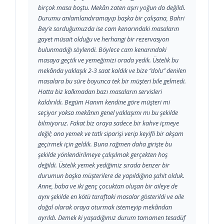
birçok masa boştu. Mekân zaten aşırı yoğun da değildi.
Durumu anlamlandıramayıp başka bir çalışana, Bahri
Bey’e sorduğumuzda ise cam kenarındaki masaların
gayet müsait olduğu ve herhangi bir rezervasyon
bulunmadığı söylendi. Böylece cam kenarındaki
masaya geçtik ve yemeğimizi orada yedik. Üstelik bu
mekânda yaklaşık 2-3 saat kaldık ve bize “dolu” denilen
masalara bu süre boyunca tek bir müşteri bile gelmedi.
Hatta biz kalkmadan bazı masaların servisleri
kaldırıldı. Begüm Hanım kendine göre müşteri mi
seçiyor yoksa mekânın genel yaklaşımı mı bu şekilde
bilmiyoruz. Fakat biz oraya sadece bir kahve içmeye
değil; ana yemek ve tatlı siparişi verip keyifli bir akşam
geçirmek için geldik. Buna rağmen daha girişte bu
şekilde yönlendirilmeye çalışılmak gerçekten hoş
değildi. Üstelik yemek yediğimiz sırada benzer bir
durumun başka müşterilere de yapıldığına şahit olduk.
Anne, baba ve iki genç çocuktan oluşan bir aileye de
aynı şekilde en kötü taraftaki masalar gösterildi ve aile
doğal olarak oraya oturmak istemeyip mekândan
ayrıldı. Demek ki yaşadığımız durum tamamen tesadüf