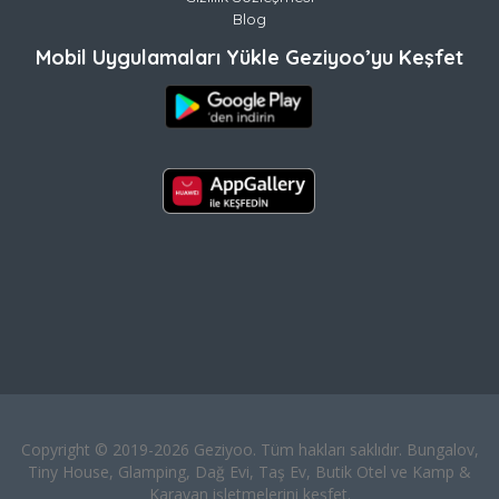
Blog
Mobil Uygulamaları Yükle Geziyoo’yu Keşfet
Copyright © 2019-2026 Geziyoo. Tüm hakları saklıdır. Bungalov,
Tiny House, Glamping, Dağ Evi, Taş Ev, Butik Otel ve Kamp &
Karavan işletmelerini keşfet.