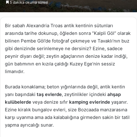
5 dakika okuma süresi
göndermek
Bir sabah Alexandria Troas antik kentinin sütunları
arasında tarihe dokunup, öğleden sonra “Kalpli Göl” olarak
bilinen Pembe Göl’de fotoğraf çekmeye ve Tavaklı’nın buz
gibi denizinde serinlemeye ne dersiniz? Ezine, sadece
peynir diyarı değil; zeytin ağaçlarının denize kadar indiği,
gün batımının en kızıla çaldığı Kuzey Ege’nin sessiz
limanıdır.
Burada konaklama; beton yığınlarında değil, antik kentin
yanı başındaki
taş evlerde
, zeytinlikler içindeki
ahşap
kulübelerde
veya denize sıfır
kamping evlerinde
yaşanır.
Ezine kiralık bungalov evleri, size Bozcaada manzarasına
karşı uyanma ama ada kalabalığına girmeden sakin bir tatil
yapma ayrıcalığı sunar.