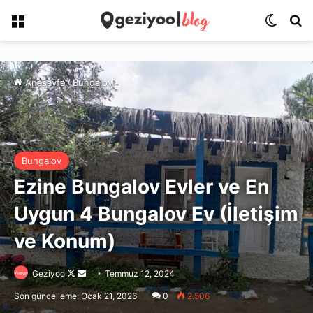
Menü
Dış gö
Ar
Anasayfa
/
Bungalov
Bungalov
Ezine Bungalov Evler ve En
Uygun 4 Bungalov Ev (İletişim
ve Konum)
Follow
Bir
Geziyoo
Temmuz 12, 2024
on
e-
Son güncelleme: Ocak 21, 2026
0
2.506
X
posta