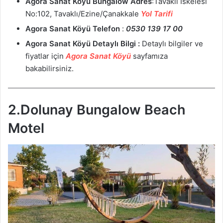
Agora Sanat Köyü Bungalow
Adres
:Tavaklı İskelesi
No:102, Tavaklı/Ezine/Çanakkale
Yol Tarifi
Agora Sanat Köyü
Telefon
:
0530 139 17 00
Agora Sanat Köyü
Detaylı Bilgi :
Detaylı bilgiler ve
fiyatlar için
Agora Sanat Köyü
sayfamıza
bakabilirsiniz.
2.Dolunay Bungalow Beach
Motel