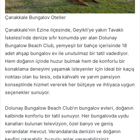
Çanakkale Bungalov Oteller
Çanakkale’nin Ezine ilçesinde, Geyikli’ye yakın Tavaklı
İskelesi’nde denize sıfır konumda yer alan Dolunay
Bungalow Beach Club, yemyeşil bir bahçe içerisinde 18
adet ahşap bungalov ev ile unutulmaz bir tatil vadediyor.
Hem doğanın içinde huzur bulmak hem de konforlu bir
konaklama deneyimi yaşamak isteyenler için ideal bir kaçış
noktası olan bu tesis, oda kahvaltı ve yarım pansiyon
konseptinde hizmet vererek her bütçeye ve ihtiyaca uygun
seçenekler sunuyor.
Dolunay Bungalow Beach Club’ın bungalov evleri, doğanın
kalbinde konforlu bir tatil sunuyor. Her bungalovda uydu
kanalları bulunan televizyon, özel banyo ve geniş
verandalar mevcut. Verandalarda denizin ve doğanın
keyfini çıkarabilir, huzurlu anlar yaşayabilirsiniz.