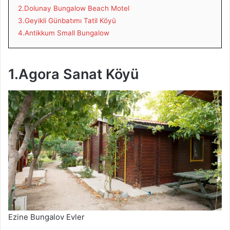
2.Dolunay Bungalow Beach Motel
3.Geyikli Günbatımı Tatil Köyü
4.Antikkum Small Bungalow
1.Agora Sanat Köyü
Ezine Bungalov Evler