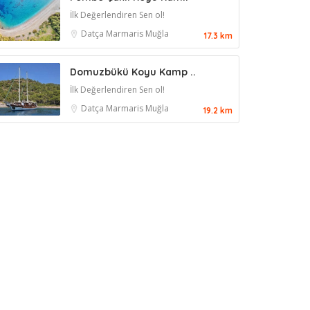
İlk Değerlendiren Sen ol!
Datça
Marmaris
Muğla
17.3 km
Domuzbükü Koyu Kamp ..
İlk Değerlendiren Sen ol!
Datça
Marmaris
Muğla
19.2 km