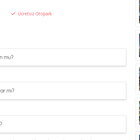
Ücretsiz Otopark
un mu?
ar mı?
?