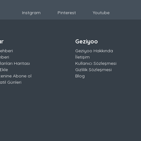
Instgram
Pinterest
Youtube
ar
Geziyoo
ehberi
Geziyoo Hakkında
hberi
İletişim
anları Haritası
Kullanıcı Sözleşmesi
Ekle
Gizlilik Sözleşmesi
tenine Abone ol
Blog
til Günleri