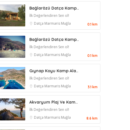
Bağlarözü Datça Kamp..
İlk Değerlendiren Sen ol!
Datça
Marmaris
Muğla
0.1 km
Bağlarözü Datça Kamp..
İlk Değerlendiren Sen ol!
Datça
Marmaris
Muğla
0.1 km
Gıynap Koyu Kamp Ala..
İlk Değerlendiren Sen ol!
Datça
Marmaris
Muğla
3.1 km
Akvaryum Plaj Ve Kam..
İlk Değerlendiren Sen ol!
Datça
Marmaris
Muğla
8.6 km