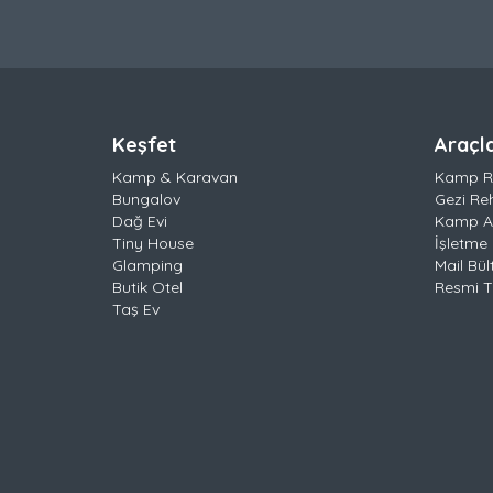
Keşfet
Araçl
Kamp & Karavan
Kamp R
Bungalov
Gezi Re
Dağ Evi
Kamp Al
Tiny House
İşletme 
Glamping
Mail Bül
Butik Otel
Resmi Ta
Taş Ev