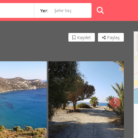
Şehir Seç
Yer:
Kaydet
Paylaş