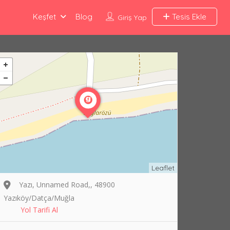
Keşfet
Blog
Tesis Ekle
Giriş Yap
Leaflet
Yazı, Unnamed Road,, 48900
Yazıköy/Datça/Muğla
Yol Tarifi Al