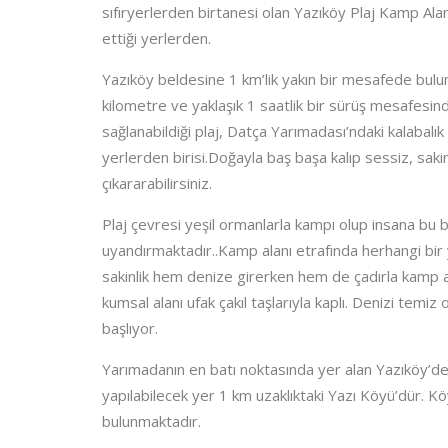
sıfıryerlerden birtanesi olan Yazıköy Plaj Kamp Ala
ettiği yerlerden.
Yazıköy beldesine 1 km’lik yakın bir mesafede bulu
kilometre ve yaklaşık 1 saatlik bir sürüş mesafesind
sağlanabildiği plaj, Datça Yarımadası’ndaki kalabalık
yerlerden birisi.Doğayla baş başa kalıp sessiz, saki
çıkararabilirsiniz.
Plaj çevresi yeşil ormanlarla kampı olup insana bu b
uyandırmaktadır..Kamp alanı etrafında herhangi bir 
sakinlik hem denize girerken hem de çadırla kamp at
kumsal alanı ufak çakıl taşlarıyla kaplı. Denizi temiz
başlıyor.
Yarımadanın en batı noktasında yer alan Yazıköy’de 
yapılabilecek yer 1 km uzaklıktaki Yazı Köyü’dür. K
bulunmaktadır.