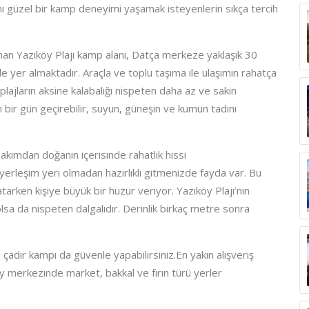
nı güzel bir kamp deneyimi yaşamak isteyenlerin sıkça tercih
nan Yazıköy Plajı kamp alanı, Datça merkeze yaklaşık 30
e yer almaktadır. Araçla ve toplu taşıma ile ulaşımın rahatça
 plajların aksine kalabalığı nispeten daha az ve sakin
n bir gün geçirebilir, suyun, güneşin ve kumun tadını
akımdan doğanın içerisinde rahatlık hissi
yerleşim yeri olmadan hazırlıklı gitmenizde fayda var. Bu
arken kişiye büyük bir huzur veriyor. Yazıköy Plajı’nın
 olsa da nispeten dalgalıdır. Derinlik birkaç metre sonra
çadır kampı da güvenle yapabilirsiniz.En yakın alışveriş
öy merkezinde market, bakkal ve fırın türü yerler