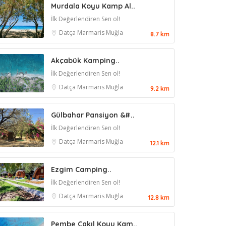
Murdala Koyu Kamp Al..
İlk Değerlendiren Sen ol!
Datça
Marmaris
Muğla
8.7 km
Akçabük Kamping..
İlk Değerlendiren Sen ol!
Datça
Marmaris
Muğla
9.2 km
Gülbahar Pansiyon &#..
İlk Değerlendiren Sen ol!
Datça
Marmaris
Muğla
12.1 km
Ezgim Camping..
İlk Değerlendiren Sen ol!
Datça
Marmaris
Muğla
12.8 km
Pembe Çakıl Koyu Kam..