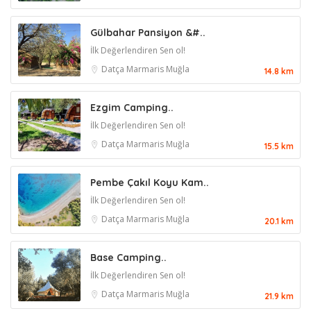
Gülbahar Pansiyon &#..
İlk Değerlendiren Sen ol!
Datça
Marmaris
Muğla
14.8 km
Ezgim Camping..
İlk Değerlendiren Sen ol!
Datça
Marmaris
Muğla
15.5 km
Pembe Çakıl Koyu Kam..
İlk Değerlendiren Sen ol!
Datça
Marmaris
Muğla
20.1 km
Base Camping..
İlk Değerlendiren Sen ol!
Datça
Marmaris
Muğla
21.9 km