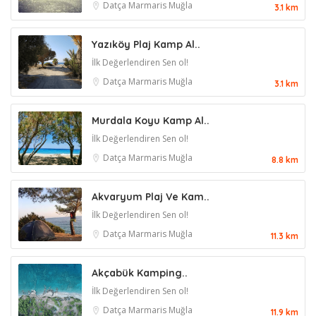
Datça
Marmaris
Muğla
3.1 km
Yazıköy Plaj Kamp Al..
İlk Değerlendiren Sen ol!
Datça
Marmaris
Muğla
3.1 km
Murdala Koyu Kamp Al..
İlk Değerlendiren Sen ol!
Datça
Marmaris
Muğla
8.8 km
Akvaryum Plaj Ve Kam..
İlk Değerlendiren Sen ol!
Datça
Marmaris
Muğla
11.3 km
Akçabük Kamping..
İlk Değerlendiren Sen ol!
Datça
Marmaris
Muğla
11.9 km