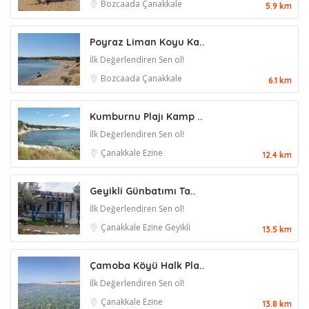
Bozcaada
Çanakkale
5.9 km
Poyraz Liman Koyu Ka..
İlk Değerlendiren Sen ol!
Bozcaada
Çanakkale
6.1 km
Kumburnu Plajı Kamp ..
İlk Değerlendiren Sen ol!
Çanakkale
Ezine
12.4 km
Geyikli Günbatımı Ta..
İlk Değerlendiren Sen ol!
Çanakkale
Ezine
Geyikli
13.5 km
Çamoba Köyü Halk Pla..
İlk Değerlendiren Sen ol!
Çanakkale
Ezine
13.8 km