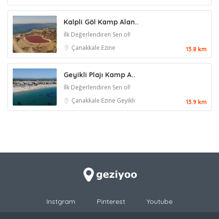
Kalpli Göl Kamp Alan..
İlk Değerlendiren Sen ol!
Çanakkale
Ezine
13.8 km
Geyikli Plajı Kamp A..
İlk Değerlendiren Sen ol!
Çanakkale
Ezine
Geyikli
13.9 km
Instgram
Pinterest
Youtube