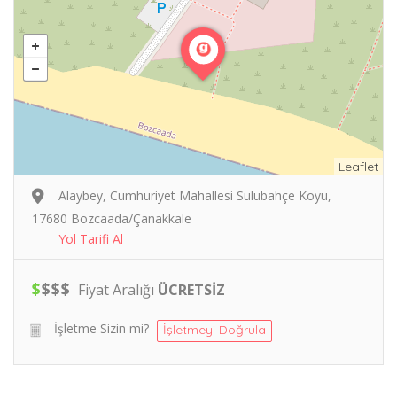
Leaflet
Alaybey, Cumhuriyet Mahallesi Sulubahçe Koyu,
17680 Bozcaada/Çanakkale
Yol Tarifi Al
$
$
$
$
Fiyat Aralığı
ÜCRETSİZ
İşletme Sizin mi?
İşletmeyi Doğrula