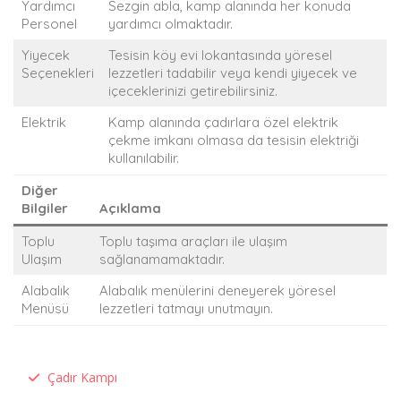
Yardımcı
Sezgin abla, kamp alanında her konuda
Personel
yardımcı olmaktadır.
Yiyecek
Tesisin köy evi lokantasında yöresel
Seçenekleri
lezzetleri tadabilir veya kendi yiyecek ve
içeceklerinizi getirebilirsiniz.
Elektrik
Kamp alanında çadırlara özel elektrik
çekme imkanı olmasa da tesisin elektriği
kullanılabilir.
Diğer
Bilgiler
Açıklama
Toplu
Toplu taşıma araçları ile ulaşım
Ulaşım
sağlanamamaktadır.
Alabalık
Alabalık menülerini deneyerek yöresel
Menüsü
lezzetleri tatmayı unutmayın.
Çadır Kampı