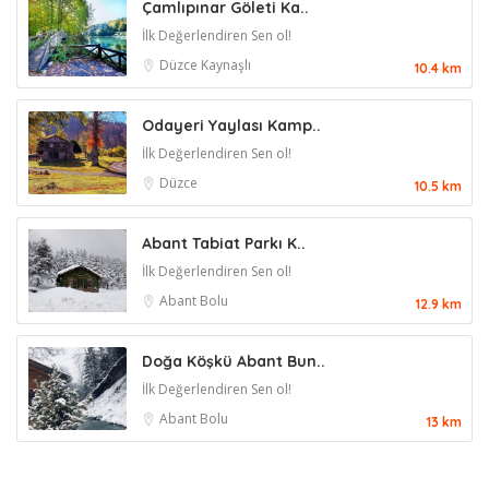
Çamlıpınar Göleti Ka..
İlk Değerlendiren Sen ol!
Düzce
Kaynaşlı
10.4 km
Odayeri Yaylası Kamp..
İlk Değerlendiren Sen ol!
Düzce
10.5 km
Abant Tabiat Parkı K..
İlk Değerlendiren Sen ol!
Abant
Bolu
12.9 km
Doğa Köşkü Abant Bun..
İlk Değerlendiren Sen ol!
Abant
Bolu
13 km