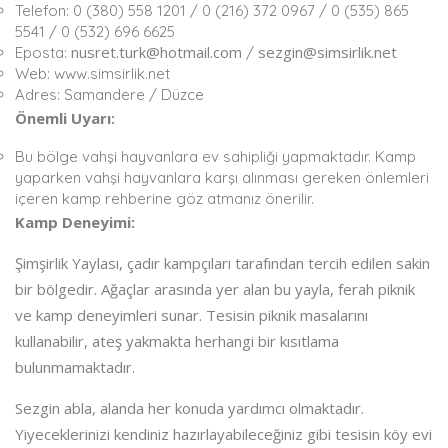
Telefon: 0 (380) 558 1201 / 0 (216) 372 0967 / 0 (535) 865
5541 / 0 (532) 696 6625
nusret.turk@hotmail.com
sezgin@simsirlik.net
Eposta:
/
Web: www.simsirlik.net
Adres: Samandere / Düzce
Önemli Uyarı:
Bu bölge vahşi hayvanlara ev sahipliği yapmaktadır. Kamp
yaparken vahşi hayvanlara karşı alınması gereken önlemleri
içeren kamp rehberine göz atmanız önerilir.
Kamp Deneyimi:
Şimşirlik Yaylası, çadır kampçıları tarafından tercih edilen sakin
bir bölgedir. Ağaçlar arasında yer alan bu yayla, ferah piknik
ve kamp deneyimleri sunar. Tesisin piknik masalarını
kullanabilir, ateş yakmakta herhangi bir kısıtlama
bulunmamaktadır.
Sezgin abla, alanda her konuda yardımcı olmaktadır.
Yiyeceklerinizi kendiniz hazırlayabileceğiniz gibi tesisin köy evi