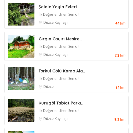
Şelale Yayla Evleri..
İlk Değerlendiren Sen ol!
Düzce
Kaynaşlı
4.1 km
Gırgın Çayırı Mesire..
İlk Değerlendiren Sen ol!
Düzce
Kaynaşlı
7.2 km
Torkul Gölü Kamp Ala..
İlk Değerlendiren Sen ol!
Düzce
9.1 km
Kurugöl Tabiat Parkı..
İlk Değerlendiren Sen ol!
Düzce
Kaynaşlı
9.2 km