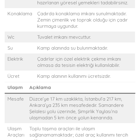
hazırlanan yöresel yemekleri tadabilirsiniz.
Konaklama
Çadırda konaklama imkanı sunulmaktadır.
Zemin çimenlik ve toprak olduğu için çadır
kurmaya uygundur.
Wc
Tuvalet imkanı mevcuttur.
Su
Kamp alanında su bulunmaktadır.
Elektrik
Çadırlar için özel elektrik çekme imkanı
olmasa da tesisin elektriği kullanılabilir.
Ücret
Kamp alanının kullanımı ücretsizdir.
Ulaşım
Açıklama
Mesafe
Düzce’ye 17 km uzaklıkta, İstanbul’a 217 km,
Ankara’ya 235 km mesafededir. Samandere
Şelalesi yolu üzerinde, Şimşirlik Yaylası’na
ulaşmadan 5 km önce yolun kenarında.
Ulaşım
Toplu taşıma araçları ile ulaşım
Araçları
sağlanamamaktadır; özel araç kullanımı tercih