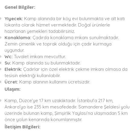
Genel Bilgiler:
Yiyecek:
Kamp alanında bir köy evi bulunmakta ve alt katı
lokanta olarak hizmet vermektedir. Doğal ürünlerle
hazırlanan yemekleri tadabilirsiniz.
Konaklama:
Çadırda konaklama imkanı sunulmaktadır.
Zemin çimenlik ve toprak olduğu için çadır kurmaya
uygundur.
Wc:
Tuvalet imkanı mevcuttur.
Su:
Kamp alanında su bulunmaktadır.
Elektrik:
Çadırlar için özel elektrik çekme imkanı olmasa da
tesisin elektriği kullanılabilir.
Ücret:
Kamp alanının kullanımı ücretsizdir.
Ulaşım:
Kamp, Düzce’ye 17 km uzaklıktadır. İstanbul’a 217 km,
Ankara’ya ise 235 km mesafededir. Samandere Şelalesi yolu
üzerinde bulunan kamp, Şimşirlik Yaylası’na ulaşmadan 5 km
önce yolun kenarında konumlanmıştır.
İletişim Bilgileri: