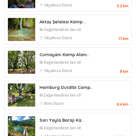
Akçakoca
Düzce
5.2 km
Aktaş Şelalesi Kamp ..
İlk Değerlendiren Sen ol!
Akçakoca
Düzce
7.1 km
Cumayanı Kamp Alanı..
İlk Değerlendiren Sen ol!
Akçakoca
Düzce
8 km
Hamburg Dutdibi Camp..
İlk Değerlendiren Sen ol!
Bolu
Düzce
8.4 km
Sarı Yayla Barajı Ka..
İlk Değerlendiren Sen ol!