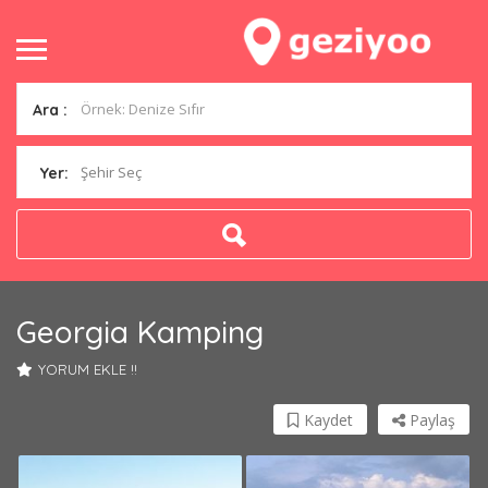
Ara :
Şehir Seç
Yer:
Georgia Kamping
YORUM EKLE !!
Kaydet
Paylaş