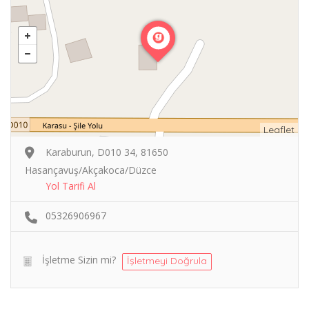
Leaflet
Karaburun, D010 34, 81650
Hasançavuş/Akçakoca/Düzce
Yol Tarifi Al
05326906967
İşletme Sizin mi?
İşletmeyi Doğrula