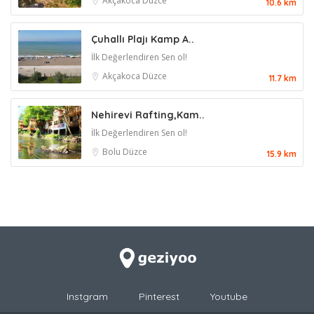
Akçakoca
Düzce
10.6 km
Çuhallı Plajı Kamp A..
İlk Değerlendiren Sen ol!
Akçakoca
Düzce
11.7 km
Nehirevi Rafting,Kam..
İlk Değerlendiren Sen ol!
Bolu
Düzce
15.9 km
Instgram
Pinterest
Youtube