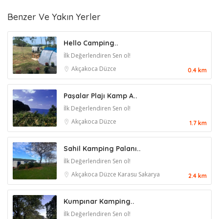
Benzer Ve Yakın Yerler
Hello Camping..
İlk Değerlendiren Sen ol!
Akçakoca
Düzce
0.4 km
Paşalar Plajı Kamp A..
İlk Değerlendiren Sen ol!
Akçakoca
Düzce
1.7 km
Sahil Kamping Palanı..
İlk Değerlendiren Sen ol!
Akçakoca
Düzce
Karasu
Sakarya
2.4 km
Kumpınar Kamping..
İlk Değerlendiren Sen ol!