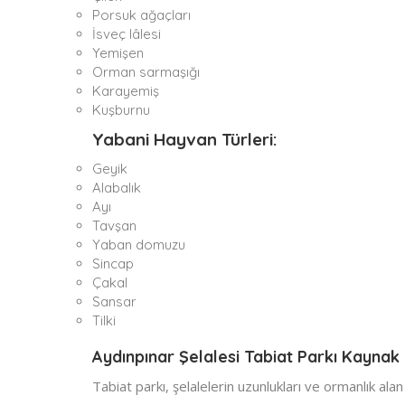
Porsuk ağaçları
İsveç lâlesi
Yemişen
Orman sarmaşığı
Karayemiş
Kuşburnu
Yabani Hayvan Türleri:
Geyik
Alabalık
Ayı
Tavşan
Yaban domuzu
Sincap
Çakal
Sansar
Tilki
Aydınpınar Şelalesi Tabiat Parkı Kaynak 
Tabiat parkı, şelalelerin uzunlukları ve ormanlık alan