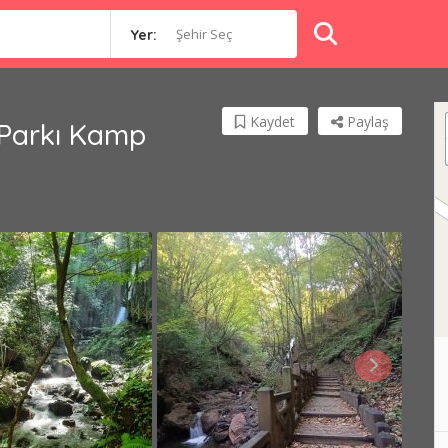
Şehir Seç
Yer:
Kaydet
Paylaş
 Parkı Kamp