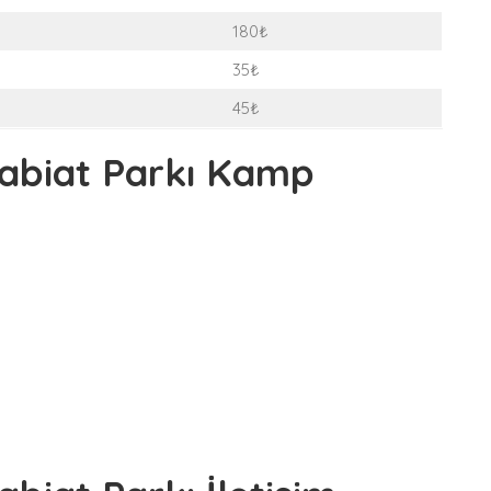
180₺
35₺
45₺
Tabiat Parkı Kamp