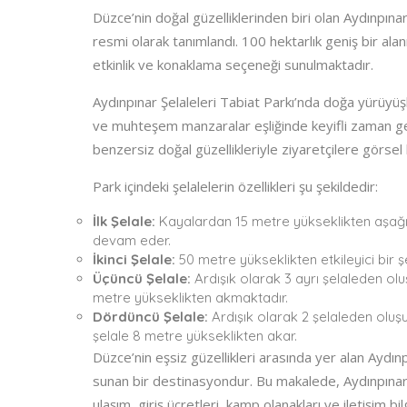
Düzce’nin doğal güzelliklerinden biri olan Aydınpınar
resmi olarak tanımlandı. 100 hektarlık geniş bir alan
etkinlik ve konaklama seçeneği sunulmaktadır.
Aydınpınar Şelaleleri Tabiat Parkı’nda doğa yürüyüşl
ve muhteşem manzaralar eşliğinde keyifli zaman geç
benzersiz doğal güzellikleriyle ziyaretçilere görsel
Park içindeki şelalelerin özellikleri şu şekildedir:
İlk Şelale:
Kayalardan 15 metre yükseklikten aşağı
devam eder.
İkinci Şelale:
50 metre yükseklikten etkileyici bir ş
Üçüncü Şelale:
Ardışık olarak 3 ayrı şelaleden oluş
metre yükseklikten akmaktadır.
Dördüncü Şelale:
Ardışık olarak 2 şelaleden oluşu
şelale 8 metre yükseklikten akar.
Düzce’nin eşsiz güzellikleri arasında yer alan Aydın
sunan bir destinasyondur. Bu makalede, Aydınpınar Ş
ulaşım, giriş ücretleri, kamp olanakları ve iletişim bil