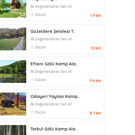
İlk Değerlendiren Sen ol!
Düzce
1.9 km
Güzeldere Şelalesi T..
İlk Değerlendiren Sen ol!
Düzce
5.1 km
Efteni Gölü Kamp Ala..
İlk Değerlendiren Sen ol!
Düzce
5.6 km
Odayeri Yaylası Kamp..
İlk Değerlendiren Sen ol!
Düzce
8.7 km
Torkul Gölü Kamp Ala..