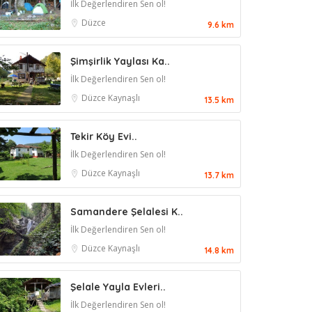
İlk Değerlendiren Sen ol!
Düzce
9.6 km
Şimşirlik Yaylası Ka..
İlk Değerlendiren Sen ol!
Düzce
Kaynaşlı
13.5 km
Tekir Köy Evi..
İlk Değerlendiren Sen ol!
Düzce
Kaynaşlı
13.7 km
Samandere Şelalesi K..
İlk Değerlendiren Sen ol!
Düzce
Kaynaşlı
14.8 km
Şelale Yayla Evleri..
İlk Değerlendiren Sen ol!