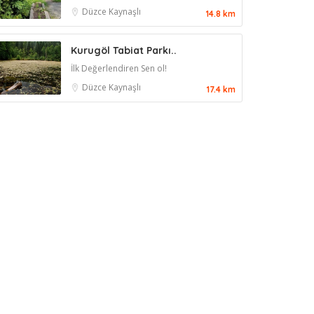
Düzce
Kaynaşlı
14.8 km
Kurugöl Tabiat Parkı..
İlk Değerlendiren Sen ol!
Düzce
Kaynaşlı
17.4 km