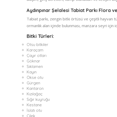
Aydınpınar Şelalesi Tabiat Parkı Flora v
Tabiat parkı, zengin bitki örtüsü ve çeşitli hayvan t
ormanlık alan içinde bulunması, manzara seyri için i
Bitki Türleri:
Otsu bitkiler
Karaçam
Çayır otları
Göknar
Sıklamen
Kayın
Ökse otu
Gürgen
Kantaron
Kızılağaç
Sığır kuyruğu
Kestane
İslatı otu
Çilek