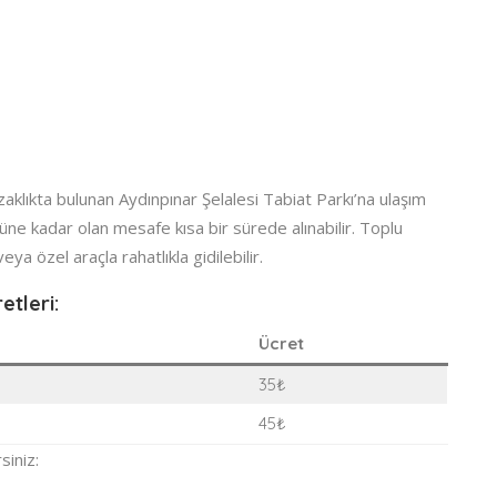
lıkta bulunan Aydınpınar Şelalesi Tabiat Parkı’na ulaşım
ne kadar olan mesafe kısa bir sürede alınabilir. Toplu
a özel araçla rahatlıkla gidilebilir.
etleri:
Ücret
35₺
45₺
siniz: