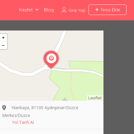
Keşfet
Blog
Tesis Ekle
Giriş Yap
Leaflet
Yılankaya, 81100 Aydınpınar/Düzce
Merkez/Düzce
Yol Tarifi Al