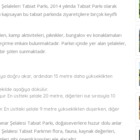
 Şelaleleri Tabiat Parkı, 2014 yılında Tabiat Parkı olarak
ı kapsayan bu tabiat parkında ziyaretçilere birçok keyifli
eri, kamp aktiviteleri, piknikler, bungalov ev konaklamaları
irme imkanı bulunmaktadır. Parkın içinde yer alan şelaleler,
 bir şölen sunmaktadır.
ya doğru akar, ardından 15 metre daha yükseklikten
ekilde aşağıya dökülür.
ur. En üstteki şelale 20 metre, diğerleri ise sırasıyla 10
r. En üstteki şelale 9 metre yükseklikten düşerken, diğer
pınar Şelalesi Tabiat Parkı, doğaseverlere huzur dolu anlar
elalesi Tabiat Parkı’nın flora, fauna, kaynak değerleri,
gileri gibi önemli konuları ele alacağız.