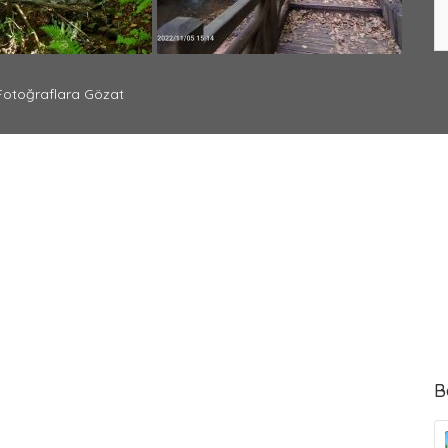
otoğraflara Gözat
B