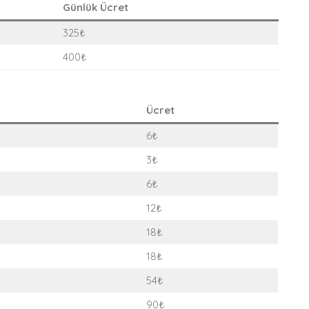
Günlük Ücret
325₺
400₺
Ücret
6₺
3₺
6₺
12₺
18₺
18₺
54₺
90₺