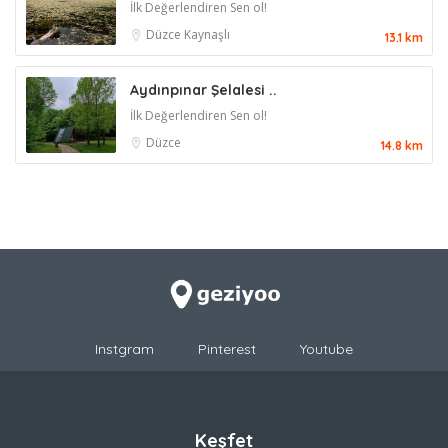
İlk Değerlendiren Sen ol!
Düzce
Kaynaşlı
13.1 km
Aydınpınar Şelalesi ..
İlk Değerlendiren Sen ol!
Düzce
14.8 km
Instgram
Pinterest
Youtube
Keşfet