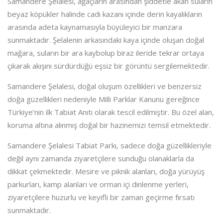
Samandere Şelalesi, ağaçların arasından şiddetle akan suların
beyaz köpükler halinde cadı kazanı içinde derin kayalıkların
arasında adeta kaynamasıyla büyüleyici bir manzara
sunmaktadır. Şelalenin arkasındaki kaya içinde oluşan doğal
mağara, suların bir ara kaybolup biraz ileride tekrar ortaya
çıkarak akışını sürdürdüğü eşsiz bir görüntü sergilemektedir.
Samandere Şelalesi, doğal oluşum özellikleri ve benzersiz
doğa güzellikleri nedeniyle Milli Parklar Kanunu gereğince
Türkiye’nin ilk Tabiat Anıtı olarak tescil edilmiştir. Bu özel alan,
koruma altına alınmış doğal bir hazinemizi temsil etmektedir.
Samandere Şelalesi Tabiat Parkı, sadece doğa güzellikleriyle
değil aynı zamanda ziyaretçilere sunduğu olanaklarla da
dikkat çekmektedir. Mesire ve piknik alanları, doğa yürüyüş
parkurları, kamp alanları ve orman içi dinlenme yerleri,
ziyaretçilere huzurlu ve keyifli bir zaman geçirme fırsatı
sunmaktadır.