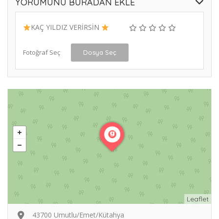
YORUMUNU BURADAN EKLE
KAÇ YILDIZ VERİRSİN
Fotoğraf Seç
Dosya Seç
Leaflet
43700 Umutlu/Emet/Kütahya