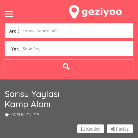
Ara :
Şehir Seç
Yer:
Sarısu Yaylası
Kamp Alanı
YORUM EKLE !!
Kaydet
Paylaş