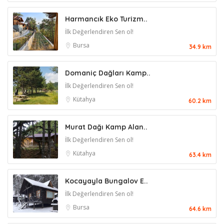
Harmancık Eko Turizm..
İlk Değerlendiren Sen ol!
Bursa
34.9 km
Domaniç Dağları Kamp..
İlk Değerlendiren Sen ol!
Kütahya
60.2 km
Murat Dağı Kamp Alan..
İlk Değerlendiren Sen ol!
Kütahya
63.4 km
Kocayayla Bungalov E..
İlk Değerlendiren Sen ol!
Bursa
64.6 km