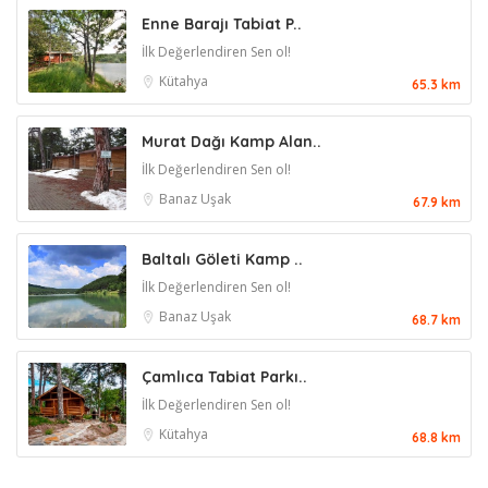
Enne Barajı Tabiat P..
İlk Değerlendiren Sen ol!
Kütahya
65.3 km
Murat Dağı Kamp Alan..
İlk Değerlendiren Sen ol!
Banaz
Uşak
67.9 km
Baltalı Göleti Kamp ..
İlk Değerlendiren Sen ol!
Banaz
Uşak
68.7 km
Çamlıca Tabiat Parkı..
İlk Değerlendiren Sen ol!
Kütahya
68.8 km