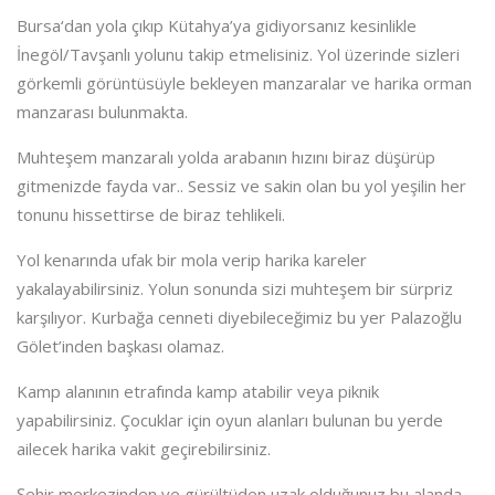
Bursa‘dan yola çıkıp Kütahya’ya gidiyorsanız kesinlikle
İnegöl/Tavşanlı yolunu takip etmelisiniz. Yol üzerinde sizleri
görkemli görüntüsüyle bekleyen manzaralar ve harika orman
manzarası bulunmakta.
Muhteşem manzaralı yolda arabanın hızını biraz düşürüp
gitmenizde fayda var.. Sessiz ve sakin olan bu yol yeşilin her
tonunu hissettirse de biraz tehlikeli.
Yol kenarında ufak bir mola verip harika kareler
yakalayabilirsiniz. Yolun sonunda sizi muhteşem bir sürpriz
karşılıyor. Kurbağa cenneti diyebileceğimiz bu yer Palazoğlu
Gölet’inden başkası olamaz.
Kamp alanının etrafında kamp atabilir veya piknik
yapabilirsiniz. Çocuklar için oyun alanları bulunan bu yerde
ailecek harika vakit geçirebilirsiniz.
Şehir merkezinden ve gürültüden uzak olduğunuz bu alanda