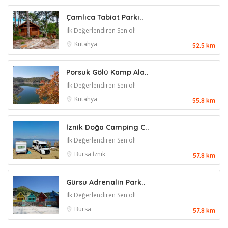
Çamlıca Tabiat Parkı..
İlk Değerlendiren Sen ol!
Kütahya
52.5 km
Porsuk Gölü Kamp Ala..
İlk Değerlendiren Sen ol!
Kütahya
55.8 km
İznik Doğa Camping C..
İlk Değerlendiren Sen ol!
Bursa
İznik
57.8 km
Gürsu Adrenalin Park..
İlk Değerlendiren Sen ol!
Bursa
57.8 km