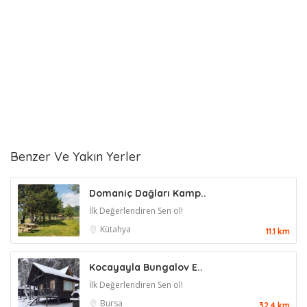
Benzer Ve Yakın Yerler
Domaniç Dağları Kamp..
İlk Değerlendiren Sen ol!
Kütahya
11.1 km
Kocayayla Bungalov E..
İlk Değerlendiren Sen ol!
Bursa
32.4 km