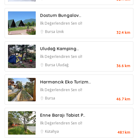
Dostum Bungalov..
İlk Değerlendiren Sen ol!
Bursa
İznik
32.4 km
Uludağ Kamping..
İlk Değerlendiren Sen ol!
Bursa
Uludağ
36.6 km
Harmancık Eko Turizm..
İlk Değerlendiren Sen ol!
Bursa
46.7 km
Enne Barajı Tabiat P..
İlk Değerlendiren Sen ol!
Kütahya
48.1 km