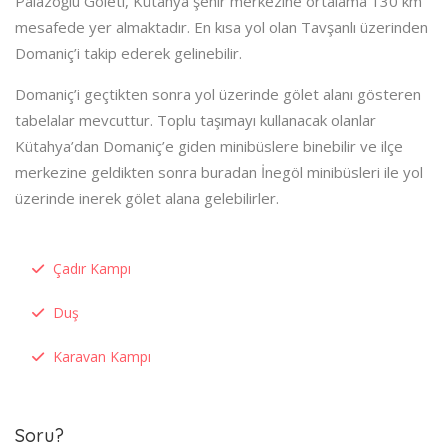
Palazoğlu Göleti, Kütahya şehir merkezine ortalama 130 km
mesafede yer almaktadır. En kısa yol olan Tavşanlı üzerinden
Domaniç’i takip ederek gelinebilir.
Domaniç’i geçtikten sonra yol üzerinde gölet alanı gösteren
tabelalar mevcuttur. Toplu taşımayı kullanacak olanlar
Kütahya’dan Domaniç’e giden minibüslere binebilir ve ilçe
merkezine geldikten sonra buradan İnegöl minibüsleri ile yol
üzerinde inerek gölet alana gelebilirler.
Çadır Kampı
Duş
Karavan Kampı
Soru?