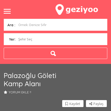
Ara :
Şehir Seç
Yer:
Palazoğlu Göleti
Kamp Alanı
YORUM EKLE !!
Kaydet
Paylaş