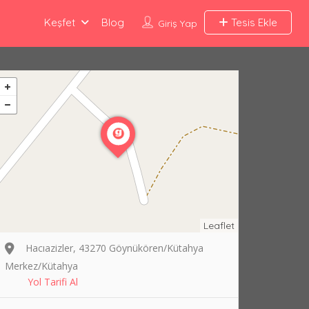
Keşfet
Blog
Tesis Ekle
Giriş Yap
Leaflet
Hacıazizler, 43270 Göynükören/Kütahya
Merkez/Kütahya
Yol Tarifi Al