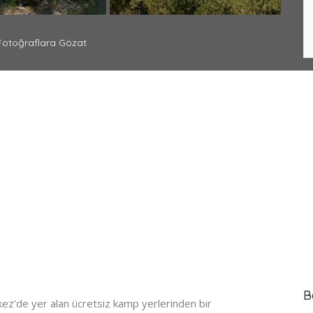
otoğraflara Gözat
B
z’de yer alan ücretsiz kamp yerlerinden bir