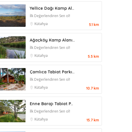
Yellice Dağı Kamp Al..
İlk Değerlendiren Sen ol!
Kütahya
5.1 km
Ağaçköy Kamp Alanı..
İlk Değerlendiren Sen ol!
Kütahya
5.5 km
Çamlıca Tabiat Parkı..
İlk Değerlendiren Sen ol!
Kütahya
10.7 km
Enne Barajı Tabiat P..
İlk Değerlendiren Sen ol!
Kütahya
15.7 km