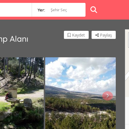
Şehir Seç
Yer:
Kaydet
Paylaş
p Alanı