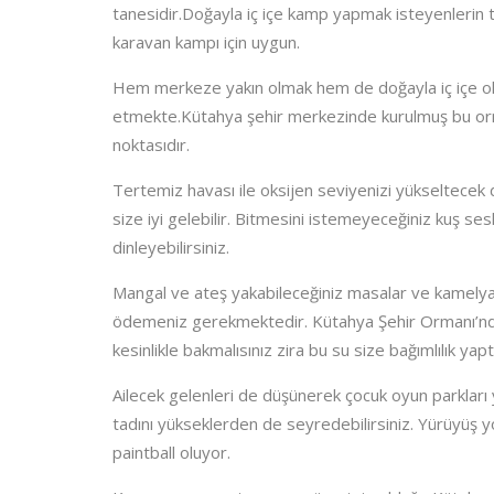
tanesidir.Doğayla iç içe kamp yapmak isteyenlerin 
karavan kampı için uygun.
Hem merkeze yakın olmak hem de doğayla iç içe ol
etmekte.Kütahya şehir merkezinde kurulmuş bu or
noktasıdır.
Tertemiz havası ile oksijen seviyenizi yükseltecek 
size iyi gelebilir. Bitmesini istemeyeceğiniz kuş sesl
dinleyebilirsiniz.
Mangal ve ateş yakabileceğiniz masalar ve kamelya
ödemeniz gerekmektedir. Kütahya Şehir Ormanı’nda
kesinlikle bakmalısınız zira bu su size bağımlılık yaptı
Ailecek gelenleri de düşünerek çocuk oyun parkları
tadını yükseklerden de seyredebilirsiniz. Yürüyüş yol
paintball oluyor.