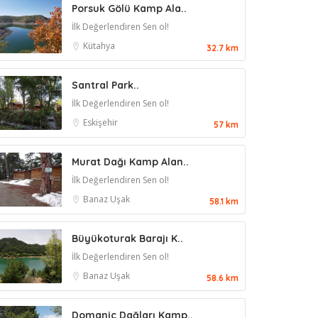
Porsuk Gölü Kamp Ala..
İlk Değerlendiren Sen ol!
Kütahya
32.7 km
Santral Park..
İlk Değerlendiren Sen ol!
Eskişehir
57 km
Murat Dağı Kamp Alan..
İlk Değerlendiren Sen ol!
Banaz
Uşak
58.1 km
Büyükoturak Barajı K..
İlk Değerlendiren Sen ol!
Banaz
Uşak
58.6 km
Domaniç Dağları Kamp..