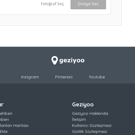
Fotoğraf Seç
Dosya Seç
Instgram
Pinterest
Youtube
ar
Geziyoo
ehberi
Geziyoo Hakkında
hberi
İletişim
anları Haritası
Kullanıcı Sözleşmesi
Ekle
Gizlilik Sözleşmesi