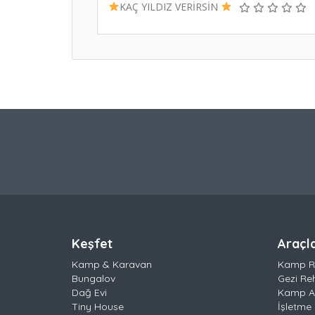
KAÇ YILDIZ VERİRSİN
Keşfet
Araçl
Kamp & Karavan
Kamp R
Bungalov
Gezi Re
Dağ Evi
Kamp Al
Tiny House
İşletme 