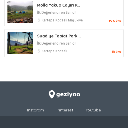
Molla Yakup Çayırı K..
İlk Değerlendiren Sen ol!
Kartepe
Kocaeli
Maşukiye
15.6 km
Suadiye Tabiat Parkı..
İlk Değerlendiren Sen ol!
Kartepe
Kocaeli
18 km
Instgram
Pinterest
Youtube