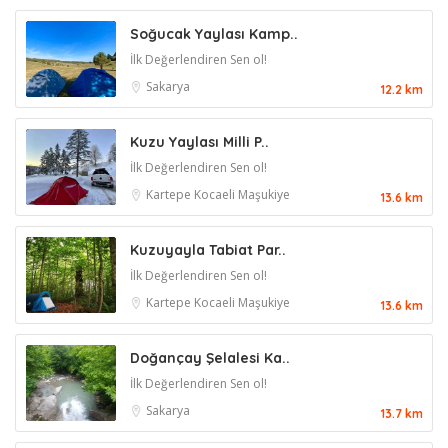
Soğucak Yaylası Kamp..
İlk Değerlendiren Sen ol!
Sakarya
12.2 km
Kuzu Yaylası Milli P..
İlk Değerlendiren Sen ol!
Kartepe
Kocaeli
Maşukiye
13.6 km
Kuzuyayla Tabiat Par..
İlk Değerlendiren Sen ol!
Kartepe
Kocaeli
Maşukiye
13.6 km
Doğançay Şelalesi Ka..
İlk Değerlendiren Sen ol!
Sakarya
13.7 km