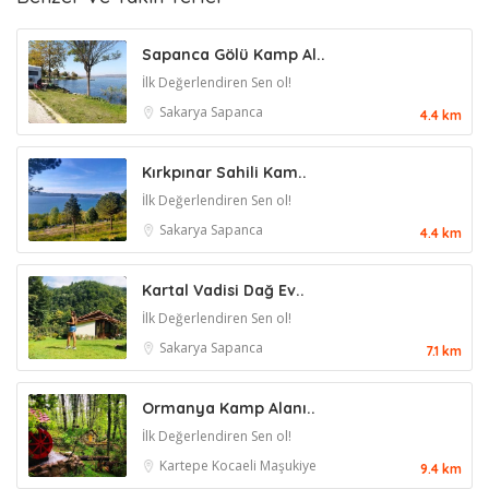
Sapanca Gölü Kamp Al..
İlk Değerlendiren Sen ol!
Sakarya
Sapanca
4.4 km
Kırkpınar Sahili Kam..
İlk Değerlendiren Sen ol!
Sakarya
Sapanca
4.4 km
Kartal Vadisi Dağ Ev..
İlk Değerlendiren Sen ol!
Sakarya
Sapanca
7.1 km
Ormanya Kamp Alanı..
İlk Değerlendiren Sen ol!
Kartepe
Kocaeli
Maşukiye
9.4 km