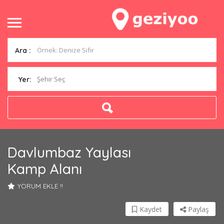
Ara :
Şehir Seç
Yer:
Davlumbaz Yaylası
Kamp Alanı
YORUM EKLE !!
Kaydet
Paylaş