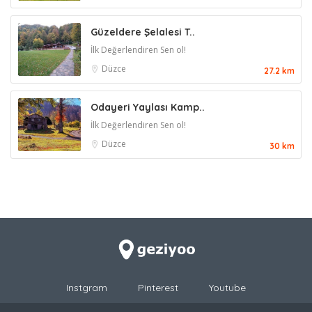
Güzeldere Şelalesi T..
İlk Değerlendiren Sen ol!
Düzce
27.2 km
Odayeri Yaylası Kamp..
İlk Değerlendiren Sen ol!
Düzce
30 km
Instgram
Pinterest
Youtube