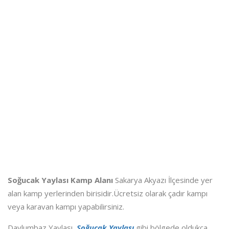
Soğucak Yaylası Kamp Alanı
Sakarya Akyazı İlçesinde yer
alan kamp yerlerinden birisidir.Ücretsiz olarak çadır kampı
veya karavan kampı yapabilirsiniz.
Davlumbaz Yaylası,
Soğucak Yaylası
gibi bölgede oldukça