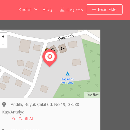
Keşfet
Blog
Tesis Ekle
Giriş Yap
Leaflet
Andifli, Büyük Çakıl Cd. No:19, 07580
Kaş/Antalya
Yol Tarifi Al