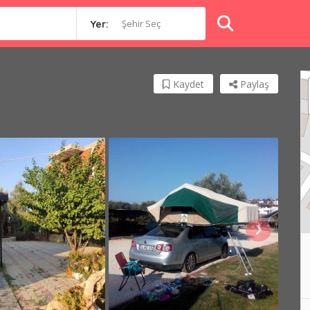
Şehir Seç
Yer:
Kaydet
Paylaş