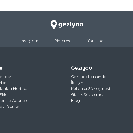
Instgram
Pinterest
Youtube
ar
Geziyoo
ehberi
Geziyoo Hakkında
hberi
İletişim
anları Haritası
Kullanıcı Sözleşmesi
Ekle
Gizlilik Sözleşmesi
tenine Abone ol
Blog
til Günleri