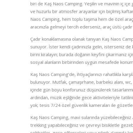
biri de Kaş Naos Camping. Yeşilin ve mavinin iç içe g
ve huzurlu bir atmosfer arayanlar için biçilmiş kaft
Naos Camping, hem toplu taşıma hem de özel araç ile
aracınızla gelmeyi tercih ederseniz, araç üstü çadı
Çadır konaklamasına olanak tanıyan Kaş Naos Camping,
sunuyor. İster kendi çadırınızla gelin, isterseniz d
birini kiralayın; burada doğanın keyfini çıkarmanız i
sosyal alanların birbirinden uygun mesafede konumla
Kaş Naos Camping’de, ihtiyaçlarınızı rahatlıkla karşıl
bulunuyor. Mutfak, çamaşırhane, barbekü alanı, wc, d
içinde gün boyu konforunuz düşünülerek tasarlanmış
ardından, müzik eşliğinde gece aktiviteleriyle tati
yok; tesis 7/24 özel güvenlik kameraları ile gözetlen
Kaş Naos Camping, mavi sularında yüzebileceğiniz Ak
trekking yapabileceğiniz ve çevreyi bisikletle geze
sohbetler, gece eğlenceleri veya piknik alanında keyif