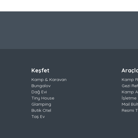
Keşfet
Araçl
Kamp & Karavan
Kamp R
Bungalov
Gezi Re
Dağ Evi
Kamp Al
Tiny House
İşletme 
Glamping
Mail Bül
Butik Otel
Resmi Ta
Taş Ev