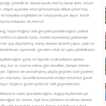
eçtiği, çimenlik bir alanda kurulu olan bu kamp alanı, sessiz
an. Ulaşım açısından elverişli konumuyla dikkat çeken Kaş
 kolaylıkla erişilebilen bir lokasyonda yer alıyor. Kendi
r kurma imkanınız da mevcut.
 hayal ettiğiniz tatili gerçekleştirebileceğiniz çadırlar
e konforu ön planda tutan, özenle hazırlanmış çadırlardan
çin her şey düşünülmüş. Kamp alanının düzenli yapısı, çadır ve
ndırılması sayesinde, geceleri rahat bir uyku çekebilirsiniz.
ayabileceğiniz geniş ve hijyenik ortak kullanım alanları
uş, bar ve oturma salonu gibi olanaklar, kampın sınırları
tır. Eğlence de unutulmamış; plajda geçirilen özel günlerin
linize renk katın. Güvenlik konusunda endişe etmenize gerek
iyor, böylece güven içinde bir tatil geçirebilirsiniz.
deniz’in tadını çıkarabileceğiniz, doğayı keşfetmek için
bileceğiniz bir cennet. Açık hava şöminesi etrafında samimi
li vakit geçirebilir, kanoyla denize açılabilir veya dart