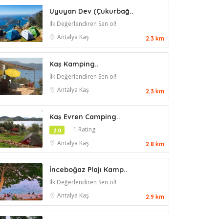
Uyuyan Dev (Çukurbağ..
İlk Değerlendiren Sen ol!
Antalya
Kaş
2.3 km
Kaş Kamping..
İlk Değerlendiren Sen ol!
Antalya
Kaş
2.3 km
Kaş Evren Camping..
1 Rating
2.0
Antalya
Kaş
2.8 km
İnceboğaz Plajı Kamp..
İlk Değerlendiren Sen ol!
Antalya
Kaş
2.9 km