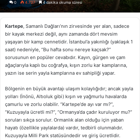
0
4.737
4 dakika okuma süresi
X
posta
göndermek
Kartepe
, Samanlı Dağları’nın zirvesinde yer alan, sadece
bir kayak merkezi değil, aynı zamanda dört mevsim
yaşayan bir kamp cennetidir. İstanbul’a yakınlığı (yaklaşık 1
saat) nedeniyle, “Bu hafta sonu nereye kaçsak?”
sorusunun en popüler cevabıdır. Kayın, gürgen ve çam
ağaçlarıyla kaplı bu coğrafya, kışın zorlu kar kamplarına,
yazın ise serin yayla kamplarına ev sahipliği yapar.
Bölgenin en büyük avantajı ulaşım kolaylığıdır; ancak yayla
yolları (İnönü, Altıoluk gibi) kışın ve yağmurlu havalarda
çamurlu ve zorlu olabilir. “Kartepe’de ayı var mı?”,
“Kuzuyayla ücretli mi?”, “Ormanya’da çadır kuruluyor mu?”
soruları sıkça sorulur. Ormanlık alan olduğu için yaban
hayatı (özellikle yaylalarda) vardır, tedbirli olunmalıdır.
Kuzuyayla Milli Park statüsündedir ve giriş ücretlidir.