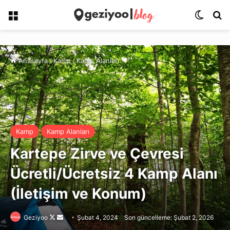
Menü
Dış gö
Ar
Anasayfa
/
Kamp
/
Kamp Alanları
Kamp
Kamp Alanları
Kartepe Zirve ve Çevresi
Ücretli/Ücretsiz 4 Kamp Alanı
(İletişim ve Konum)
Follow
Bir
Geziyoo
Şubat 4, 2024
Son güncelleme: Şubat 2, 2026
on
e-