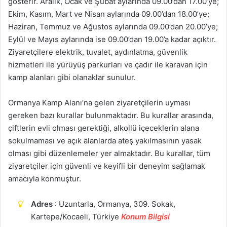
gösterir. Aralık, Ocak ve Şubat aylarında 09.00’dan 17.00’ye;
Ekim, Kasım, Mart ve Nisan aylarında 09.00’dan 18.00’ye;
Haziran, Temmuz ve Ağustos aylarında 09.00’dan 20.00’ye;
Eylül ve Mayıs aylarında ise 09.00’dan 19.00’a kadar açıktır.
Ziyaretçilere elektrik, tuvalet, aydınlatma, güvenlik
hizmetleri ile yürüyüş parkurları ve çadır ile karavan için
kamp alanları gibi olanaklar sunulur.
Ormanya Kamp Alanı’na gelen ziyaretçilerin uyması
gereken bazı kurallar bulunmaktadır. Bu kurallar arasında,
çiftlerin evli olması gerektiği, alkollü içeceklerin alana
sokulmaması ve açık alanlarda ateş yakılmasının yasak
olması gibi düzenlemeler yer almaktadır. Bu kurallar, tüm
ziyaretçiler için güvenli ve keyifli bir deneyim sağlamak
amacıyla konmuştur.
Adres
: Uzuntarla, Ormanya, 309. Sokak,
Kartepe/Kocaeli, Türkiye
Konum Bilgisi