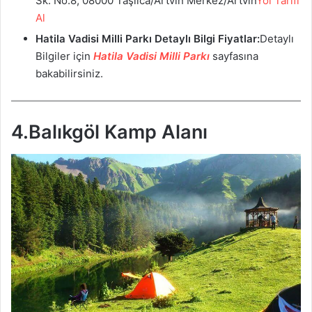
Sk. No:8, 08000 Taşlıca/Artvin Merkez/Artvin
Yol Tarifi
Al
Hatila Vadisi Milli Parkı
Detaylı Bilgi Fiyatlar:
Detaylı
Bilgiler için
Hatila Vadisi Milli Parkı
sayfasına
bakabilirsiniz.
4.Balıkgöl Kamp Alanı