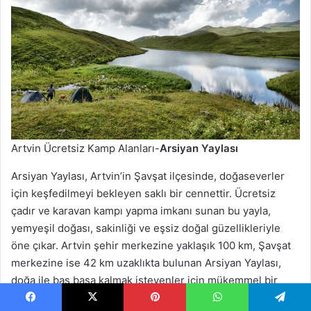
Artvin Ücretsiz Kamp Alanları-
Arsiyan Yaylası
Arsiyan Yaylası, Artvin’in Şavşat ilçesinde, doğaseverler
için keşfedilmeyi bekleyen saklı bir cennettir. Ücretsiz
çadır ve karavan kampı yapma imkanı sunan bu yayla,
yemyeşil doğası, sakinliği ve eşsiz doğal güzellikleriyle
öne çıkar. Artvin şehir merkezine yaklaşık 100 km, Şavşat
merkezine ise 42 km uzaklıkta bulunan Arsiyan Yaylası,
doğa ile baş başa kalmak isteyenler için mükemmel bir
kaçış noktasıdır.
Facebook
X
Pinterest
WhatsApp
Telegram