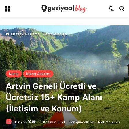
Menü
Dış gö
Ar
Anasayfa
/
Kamp
/
Kamp Alanları
Kamp
Kamp Alanları
Artvin Geneli Ücretli ve
Ücretsiz 15+ Kamp Alanı
(İletişim ve Konum)
Follow
Bir
Geziyoo
Kasım 7, 2021
Son güncelleme: Ocak 27, 2026
on
e-