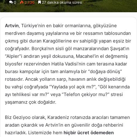
0
2.730
27 dakika okuma süresi
X
posta
göndermek
Artvin
, Türkiye’nin en bakir ormanlarına, gökyüzüne
merdiven dayamış yaylalarına ve bir ressamın tablosundan
çıkmış gibi duran Karagöllerine ev sahipliği yapan eşsiz bir
coğrafyadır. Borçka’nın sisli göl manzaralarından Şavşat’ın
“Alpler”i andıran yeşil dokusuna, Macahel’in el değmemiş
biyosfer rezervinden Hatila Vadisi’nin cam terasına kadar
burası kampçılar için tam anlamıyla bir “doğaya dönüş”
rotasıdır. Ancak yolların sarp, havanın anlık değişebildiği
bu vahşi coğrafyada “Yaylada yol açık mı?”, “Göl kenarında
ayı tehlikesi var mı?” veya “Telefon çekiyor mu?” stresi
yaşamanız çok doğaldır.
Biz Geziyoo olarak, Karadeniz rotanızda aracıları tamamen
aradan çıkardık ve Artvin’in en güvenilir doğa rehberini
hazırladık. Listemizde hem
hiçbir ücret ödemeden