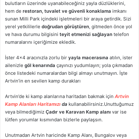
bulutların üzerinde uyanabileceğiniz yayla düzlüklerini,
hem de
restoran, tuvalet ve güvenli konaklama
imkanı
sunan Milli Park içindeki işletmeleri bir araya getirdik. Sizi
yerel yetkililerle
doğrudan görüştüren
, gitmeden önce yol
ve hava durumu bilgisini
teyit etmenizi sağlayan
telefon
numaralarını içeriğimize ekledik.
İster 4×4 aracınızla zorlu bir
yayla macerasına
atılın, ister
ailenizle
göl kenarında
çayınızı yudumlayın; yola çıkmadan
önce listedeki numaralardan bilgi almayı unutmayın. İşte
Artvin’in en sevilen kamp durakları
Artvin’de ki kamp alanlarına haritadan bakmak için
Artvin
Kamp Alanları Haritamızı
da
kullanabilirsiniz.Unuttuğumuz
veya bilmediğimiz
Çadır ve Karavan Kamp alanı
var ise
lütfen yorumlar kısmından bizlerle paylaşsın.
Unutmadan Artvin haricinde Kamp Alanı, Bungalov veya