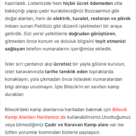
hazırladık. Listemizde hem
hiçbir ücret ödemeden
olta
balıkçılığı yapıp çadır kurabileceğiniz Bozcaarmut gibi
doğal alanları, hem de
elektrik, tuvalet, restoran ve piknik
imkanı sunan Pelitözü gibi düzenli işletmeleri bir araya
getirdik. Sizi yerel yetkililerle
doğrudan görüştüren
,
gitmeden önce konum ve doluluk bilgisini
teyit etmenizi
sağlayan
telefon numaralarını içeriğimize ekledik.
İster sırt çantanızı alıp
ücretsiz
bir yayla gölüne kurulun,
ister karavanınızla
tarihe tanıklık eden
topraklarda
konaklayın; yola çıkmadan önce listedeki numaralardan
bilgi almayı unutmayın. İşte Bilecik’in en sevilen kamp
durakları
Bilecik’deki kamp alanlarına haritadan bakmak için
Bilecik
Kamp Alanları Haritamızı da
kullanabilirsiniz.Unuttuğumuz
veya bilmediğimiz
Çadır ve Karavan Kamp alanı
var ise
lütfen yorumlar kısmından bizlerle paylaşsın.