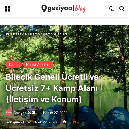
Menü
Dış gö
Ar
Anasayfa
/
Kamp
/
Kamp Alanları
Kamp
Kamp Alanları
Bilecik Geneli Ücretli ve
Ücretsiz 7+ Kamp Alanı
(İletişim ve Konum)
Follow
Bir
Geziyoo
Kasım 27, 2021
on
e-
Son güncelleme: Ocak 27, 2026
0
2.220
X
posta