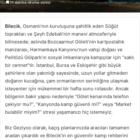
11 dakika okuma süresi
göndermek
Bilecik
, Osmanlı’nın kuruluşuna şahitlik eden Söğüt
toprakları ve Şeyh Edebali’nin manevi atmosferiyle
bilinesede; aslında Bozcaarmut Göleti’nin kartpostallık
manzarası, Harmankaya Kanyonu’nun vahşi doğası ve
Pelitözü Gölpark’ın sosyal imkanlarıyla kampçılar için “saklı
bir cennet”tir. İstanbul, Bursa ve Eskişehir gibi büyük
şehirlere olan yakınlığı sayesinde, uzun yollar gitmeden
doğanın kucağına, çam ormanlarının serinliğine ulaşmak
isteyenler için mükemmel bir hafta sonu rotasıdır. Ancak
bölgenin bakir yapısı nedeniyle “Gölet kenarında telefon
çekiyor mu?”, “Kanyonda kamp güvenli mi?” veya “Market
bulabilir miyim?” stresi yaşamanızı hiç istemeyiz.
Biz Geziyoo olarak, kaçış planlarınızda aracıları tamamen
aradan çıkardık ve Bilecik’in en güvenilir kamp rehberini