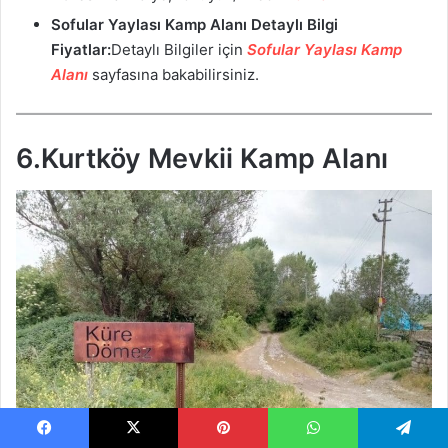
Sofular Yaylası Kamp Alanı
Detaylı Bilgi
Fiyatlar:
Detaylı Bilgiler için
Sofular Yaylası Kamp
Alanı
sayfasına bakabilirsiniz.
6.Kurtköy Mevkii Kamp Alanı
Facebook
X
Pinterest
WhatsApp
Telegram