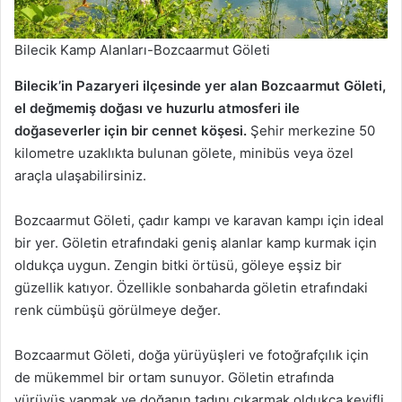
Bilecik Kamp Alanları-Bozcaarmut Göleti
Bilecik’in Pazaryeri ilçesinde yer alan Bozcaarmut Göleti,
el değmemiş doğası ve huzurlu atmosferi ile
doğaseverler için bir cennet köşesi.
Şehir merkezine 50
kilometre uzaklıkta bulunan gölete, minibüs veya özel
araçla ulaşabilirsiniz.
Bozcaarmut Göleti, çadır kampı ve karavan kampı için ideal
bir yer. Göletin etrafındaki geniş alanlar kamp kurmak için
oldukça uygun. Zengin bitki örtüsü, göleye eşsiz bir
güzellik katıyor. Özellikle sonbaharda göletin etrafındaki
renk cümbüşü görülmeye değer.
Bozcaarmut Göleti, doğa yürüyüşleri ve fotoğrafçılık için
de mükemmel bir ortam sunuyor. Göletin etrafında
yürüyüş yapmak ve doğanın tadını çıkarmak oldukça keyifli.