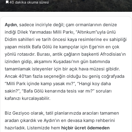
40 dakika okuma süresi
göndermek
Aydın
, sadece inciriyle değil; çam ormanlarının denize
indiği Dilek Yarımadası Milli Parkı, “Altınkum”uyla ünlü
Didim sahilleri ve tarih öncesi kaya resimlerine ev sahipliği
yapan mistik Bafa Gölü ile kampçılar için Ege’nin en çok
yönlü rotasıdır. Burası, antik çağların başkenti Afrodisias’ın
izinden gidip, akşamını Kuşadası’nın gün batımında
tamamlamak isteyenler için bir açık hava müzesi gibidir.
Ancak 40’tan fazla seçeneğin olduğu bu geniş coğrafyada
“Milli Park içinde kamp yasak mı?”, “Hangi koy daha
sakin?”, “Bafa Gölü kenarında tesis var mı?” soruları
kafanızı kurcalayabilir.
Biz Geziyoo olarak, tatil planlarınızda aracıları tamamen
aradan çıkardık ve Aydın’ın en devasa kamp rehberini
hazırladık. Listemizde hem
hiçbir ücret ödemeden