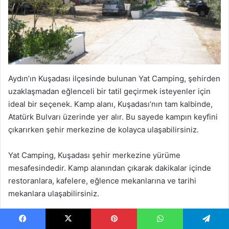
Aydın’ın Kuşadası ilçesinde bulunan Yat Camping, şehirden
uzaklaşmadan eğlenceli bir tatil geçirmek isteyenler için
ideal bir seçenek. Kamp alanı, Kuşadası’nın tam kalbinde,
Atatürk Bulvarı üzerinde yer alır. Bu sayede kampın keyfini
çıkarırken şehir merkezine de kolayca ulaşabilirsiniz.
Yat Camping, Kuşadası şehir merkezine yürüme
mesafesindedir. Kamp alanından çıkarak dakikalar içinde
restoranlara, kafelere, eğlence mekanlarına ve tarihi
mekanlara ulaşabilirsiniz.
Kamp alanından birkaç adım ötede Ege Denizi’nin
Facebook
X
Pinterest
WhatsApp
Telegram