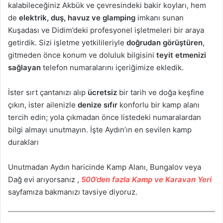
kalabileceğiniz Akbük ve çevresindeki bakir koyları, hem
de
elektrik, duş, havuz ve glamping
imkanı sunan
Kuşadası ve Didim’deki profesyonel işletmeleri bir araya
getirdik. Sizi işletme yetkilileriyle
doğrudan görüştüren
,
gitmeden önce konum ve doluluk bilgisini
teyit etmenizi
sağlayan
telefon numaralarını içeriğimize ekledik.
İster sırt çantanızı alıp
ücretsiz
bir tarih ve doğa keşfine
çıkın, ister ailenizle
denize sıfır
konforlu bir kamp alanı
tercih edin; yola çıkmadan önce listedeki numaralardan
bilgi almayı unutmayın. İşte Aydın’ın en sevilen kamp
durakları
Unutmadan Aydın haricinde Kamp Alanı, Bungalov veya
Dağ evi arıyorsanız ,
500’den fazla Kamp ve Karavan Yeri
sayfamıza bakmanızı tavsiye diyoruz.