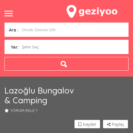
Ara :
Şehir Seç
Yer:
Lazoğlu Bungalov
& Camping
YORUM EKLE !!
Kaydet
Paylaş