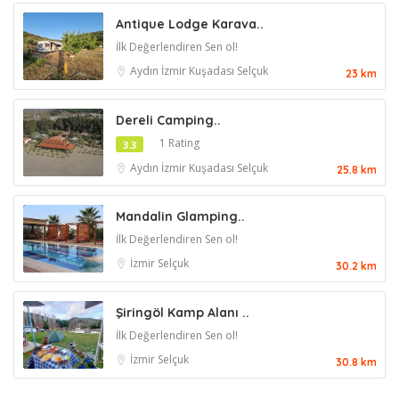
Antique Lodge Karava..
İlk Değerlendiren Sen ol!
Aydın
İzmir
Kuşadası
Selçuk
23 km
Dereli Camping..
1 Rating
3.3
Aydın
İzmir
Kuşadası
Selçuk
25.8 km
Mandalin Glamping..
İlk Değerlendiren Sen ol!
İzmir
Selçuk
30.2 km
Şiringöl Kamp Alanı ..
İlk Değerlendiren Sen ol!
İzmir
Selçuk
30.8 km