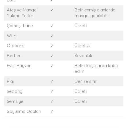
Ateş ve Mangal
✓
Belirlenmiş alanlarda
Yakma Yerleri
mangal yapılabilir
Çamaşırhane
✓
Ücretli
Wi-Fi
✓
Otopark
✓
Ücretsiz
Berber
✓
Sezonluk
Evcil Hayvan
✓
Belirli koşullarda kabul
edilir
Plaj
✓
Denize sıfır
Şezlong
✓
Ücretli
Şemsiye
✓
Ücretli
Soyunma Odaları
✓