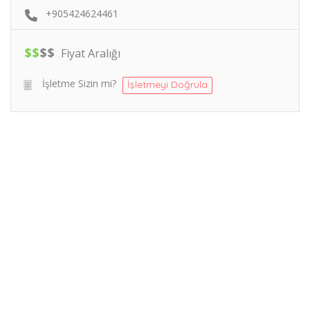
+905424624461
$
$
$
$
Fiyat Aralığı
İşletme Sizin mi?
İşletmeyi Doğrula