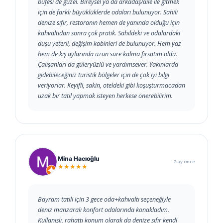
büfesi de güzel. Bireysel ya da arkadaş/aile ile gitmek
için de farklı büyüklüklerde odaları bulunuyor. Sahili
denize sıfır, restoranın hemen de yanında olduğu için
kahvaltıdan sonra çok pratik. Sahildeki ve odalardaki
duşu yeterli, değişim kabinleri de bulunuyor. Hem yaz
hem de kış aylarında uzun süre kalma fırsatım oldu.
Çalışanları da güleryüzlü ve yardımsever. Yakınlarda
gidebileceğiniz turistik bölgeler için de çok iyi bilgi
veriyorlar. Keyifli, sakin, oteldeki gibi koşuşturmacadan
uzak bir tatil yapmak isteyen herkese önerebilirim.
Mina Hacıoğlu
2 ay önce
★★★★★
Bayram tatili için 3 gece oda+kahvaltı seçeneğiyle
deniz manzaralı konfort odalarında konakladım.
Kullanışlı, rahattı konum olarak da denize sıfır kendi