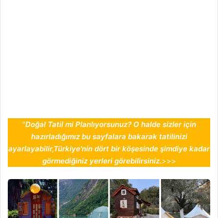
''
Doğal Tatil mi Planlıyorsunuz? O halde sizler için
hazırladığımız bu sayfalara bakarak tatilinizi
ayarlayabilir,Türkiye'nin dört bir köşesinde şimdiye kadar
görmediğiniz yerleri görebilirsiniz.
>>>