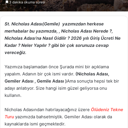
3 dakika okuma süresi
göndermek
St. Nicholas Adası(Gemile) yazımızdan herkese
merhabalar bu yazımızda, , Nicholas Adası Nerede ?,
Nicholas Adası’na Nasıl Gidilir ? 2026 yılı Giriş Ücreti Ne
Kadar ? Neler Yapılır ? gibi bir çok sorunuza cevap
vereceğiz.
Yazımıza başlamadan önce Şurada mini bir açıklama
yapalım. Adanın bir çok ismi vardır.
(Nicholas Adası,
Gemiler Adası , Gemile Adası )
Ama sonuçta hepsi tek bir
adayı anlatıyor. Size hangi isim güzel geliyorsa onu
kullanın.
Nicholas Adasından hatırlayacağınız üzere
Ölüdeniz Tekne
Turu
yazımızda bahsetmiştik. Gemiler Adası olarak da
kaynaklarda ismi geçmektedir.