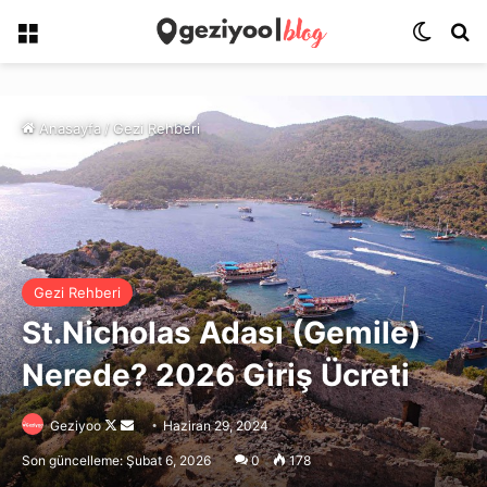
Menü
Dış gö
Ar
Anasayfa
/
Gezi Rehberi
Gezi Rehberi
St.Nicholas Adası (Gemile)
Nerede? 2026 Giriş Ücreti
Follow
Bir
Geziyoo
Haziran 29, 2024
on
e-
Son güncelleme: Şubat 6, 2026
0
178
X
posta