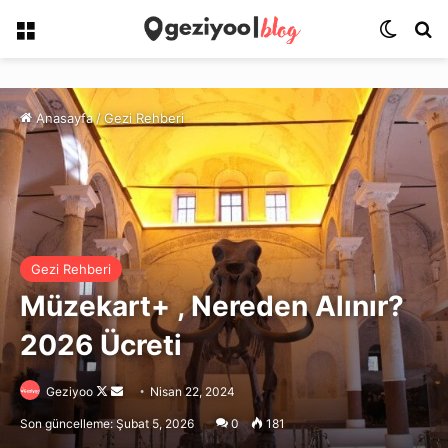
Menü
Dış gö
Ar
Anasayfa
/
Gezi Rehberi
Gezi Rehberi
Müzekart+ , Nereden Alınır?
2026 Ücreti
Follow
Bir
Geziyoo
Nisan 22, 2024
on
e-
Son güncelleme: Şubat 5, 2026
0
181
X
posta