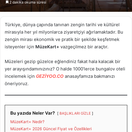
2 dakika okuma süresi
göndermek
Türkiye, dünya çapında tanınan zengin tarihi ve kültürel
mirasıyla her yıl milyonlarca ziyaretçiyi ağırlamaktadır. Bu
zengin mirası ekonomik ve pratik bir şekilde keşfetmek
isteyenler için
MüzeKart+
vazgeçilmez bir araçtır.
Müzeleri gezip güzelce eğlendiniz fakat hala kalacak bir
yer arayışındamınızınız? O halde 1000’lerce bungalov oteli
incelemek için
GEZİYOO.CO
anasayfamıza bakmanızı
öneriyoruz.
Bu yazıda Neler Var?
BAŞLIKLARI GİZLE
MüzeKart+ Nedir?
MüzeKart+ 2026 Güncel Fiyat ve Özellikleri