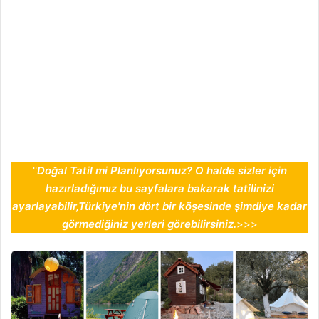
''
Doğal Tatil mi Planlıyorsunuz? O halde sizler için
hazırladığımız bu sayfalara bakarak tatilinizi
ayarlayabilir,Türkiye'nin dört bir köşesinde şimdiye kadar
görmediğiniz yerleri görebilirsiniz.
>>>