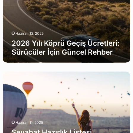
Haziran 12, 2025
2026 Yılı Köprü Geçiş Ücretleri:
Sürücüler İçin Güncel Rehber
Seyahat
Hazırlık
Listesi
Oluşturucu
–
Kamp,
Karavan
&
Haziran 11, 2025
Şehir
Turu
Seyahat Hazırlık Listesi