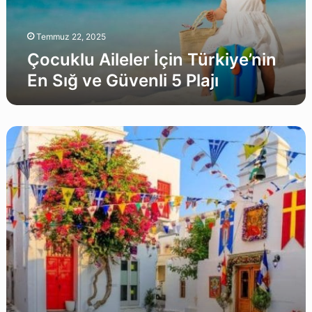
Güvenli
5
Plajı
Temmuz 22, 2025
Çocuklu Aileler İçin Türkiye’nin
En Sığ ve Güvenli 5 Plajı
Kapı
Vizesi
ile
Ziyaret
Edebileceğiniz
10
Yunan
Adası