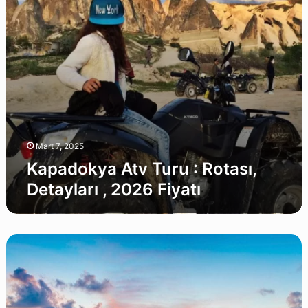
2026
Fiyatı
Mart 7, 2025
Kapadokya Atv Turu : Rotası,
Detayları , 2026 Fiyatı
Diyarbakır
Kıbrıs
Uçak
Bileti