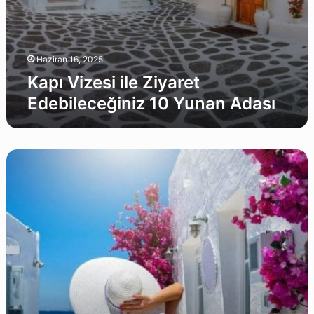
Haziran 16, 2025
Kapı Vizesi ile Ziyaret
Edebileceğiniz 10 Yunan Adası
2026
Yunan
Adaları
Kapı
Vizesi
Rehberi:
Hangi
Feribot
Nereden
Kalkıyor,
Hangi