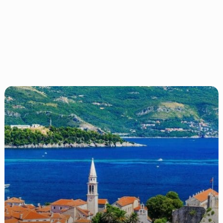
Gezi
Planlama:
Seyahat
Bütçesi
Nasıl
Hazırlanır?