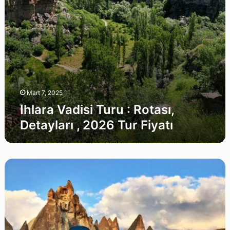
Tur
Fiyatı
Mart 7, 2025
Ihlara Vadisi Turu : Rotası,
Detayları , 2026 Tur Fiyatı
Kapadokya
Atv
Turu
:
Rotası,
Detayları
,