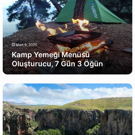
Oluşturucu,
7
Gün
3
Öğün
Mart 9, 2025
Kamp Yemeği Menüsü
Oluşturucu, 7 Gün 3 Öğün
Ihlara
Vadisi
Turu
:
Rotası,
Detayları
,
2026