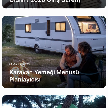
Karavan
Yemeği
Menüsü
Planlayıcısı
Mart 9, 2025
Karavan Yemeği Menüsü
Planlayıcısı
Kamp
Yemeği
Menüsü