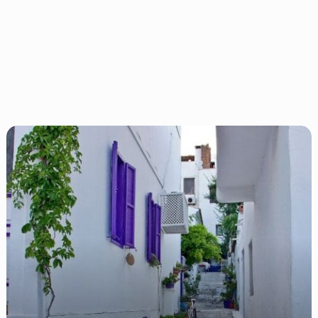
2026
Resmi
Tatiller,
2026’de
Kaç
Gün
Tatil
Var?