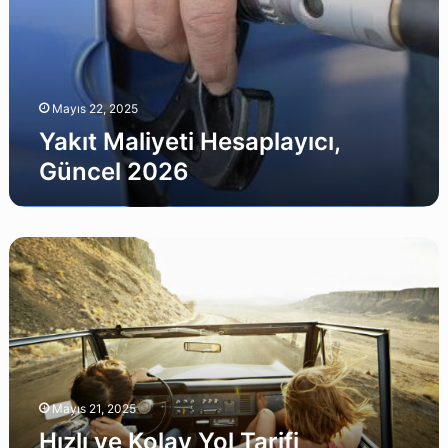
Mayıs 22, 2025
Yakıt Maliyeti Hesaplayıcı,
Güncel 2026
Hızlı
ve
Kolay
Yol
Tarifi
Hesaplayıcı
–
Adres
Mayıs 21, 2025
Önerileri
ile
Hızlı ve Kolay Yol Tarifi