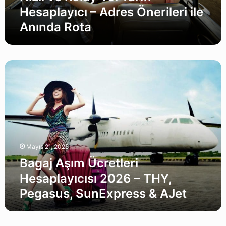
Anında
Hesaplayıcı – Adres Önerileri ile
Rota
Anında Rota
Bagaj
Aşım
Ücretleri
Hesaplayıcısı
2026
–
THY,
Pegasus,
Mayıs 21, 2025
SunExpress
&
Bagaj Aşım Ücretleri
AJet
Hesaplayıcısı 2026 – THY,
Pegasus, SunExpress & AJet