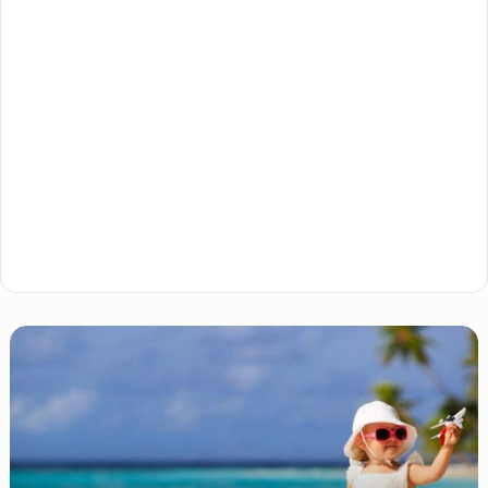
Çocuklu
Aileler
İçin
Türkiye’nin
En
Sığ
ve