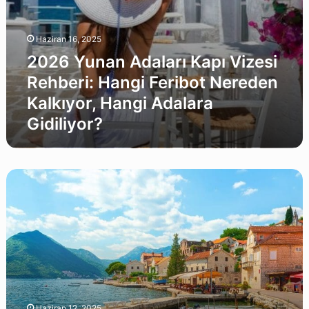
Adalara
Gidiliyor?
Haziran 16, 2025
2026 Yunan Adaları Kapı Vizesi
Rehberi: Hangi Feribot Nereden
Kalkıyor, Hangi Adalara
Gidiliyor?
2027
Resmi
Tatiller,
2027’de
Kaç
Gün
Tatil
Var?
Haziran 12, 2025