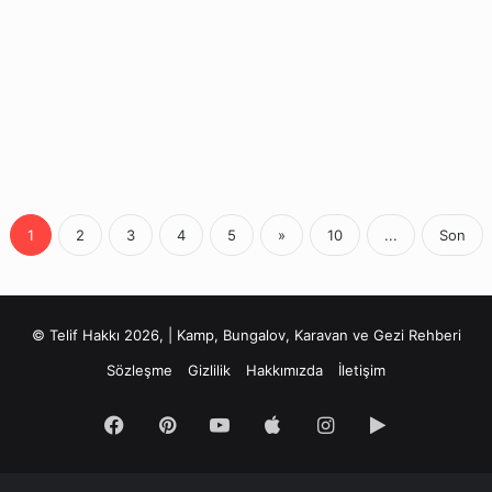
1
2
3
4
5
»
10
...
Son
© Telif Hakkı 2026, | Kamp, Bungalov, Karavan ve Gezi Rehberi
Sözleşme
Gizlilik
Hakkımızda
İletişim
Facebook
Pinterest
YouTube
Apple
Instagram
Google
Play