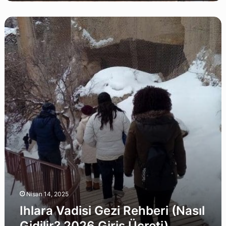
Ihlara
Vadisi
Gezi
Rehberi
(Nasıl
Gidilir?
2026
Giriş
Ücreti)
Nisan 14, 2025
Ihlara Vadisi Gezi Rehberi (Nasıl
Gidilir? 2026 Giriş Ücreti)