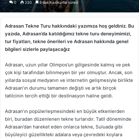
0
230
9 dakika okuma süresi
X
posta
göndermek
Adrasan Tekne Turu hakkındaki yazımıza hoş geldiniz. Bu
yazıda, Adrasan’da katıldığımız tekne turu deneyimimizi,
tur fiyatları, tekne önerileri ve Adrasan hakkında genel
bilgileri sizlerle paylaşacağız
Adrasan, uzun yıllar Olimpos’un gölgesinde kalmış ve pek
çok kişi tarafından bilinmeyen bir yer olmuştur. Ancak, son
yıllarda sosyal medyanın ve internetin gelişmesiyle birlikte
Adrasan’ın durumu tamamen değişti ve artık birçok
tatilcinin tercih ettiği bir destinasyon haline geldi.
Adrasan’ın popülerleşmesindeki en büyük etkenlerden
biri, buradan düzenlenen tekne turlarıdır. Tatil döneminde
Adrasan’dan hareket eden onlarca tekne, Suluada gibi
büyüleyici güzellikteki adalara veya çevredeki koylara