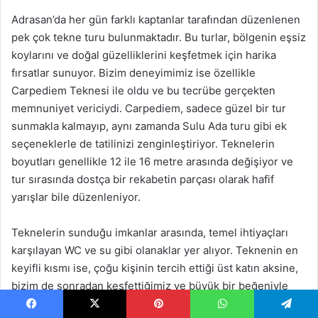
Adrasan’da her gün farklı kaptanlar tarafından düzenlenen
pek çok tekne turu bulunmaktadır. Bu turlar, bölgenin eşsiz
koylarını ve doğal güzelliklerini keşfetmek için harika
fırsatlar sunuyor. Bizim deneyimimiz ise özellikle
Carpediem Teknesi ile oldu ve bu tecrübe gerçekten
memnuniyet vericiydi. Carpediem, sadece güzel bir tur
sunmakla kalmayıp, aynı zamanda Sulu Ada turu gibi ek
seçeneklerle de tatilinizi zenginleştiriyor. Teknelerin
boyutları genellikle 12 ile 16 metre arasında değişiyor ve
tur sırasında dostça bir rekabetin parçası olarak hafif
yarışlar bile düzenleniyor.
Teknelerin sunduğu imkanlar arasında, temel ihtiyaçları
karşılayan WC ve su gibi olanaklar yer alıyor. Teknenin en
keyifli kısmı ise, çoğu kişinin tercih ettiği üst katın aksine,
bizim de sonradan keşfettiğimiz ve büyük bir beğeniyle
vakit geçirdiğimiz alt katın arka kısmı olabilir. Başlangıçta
Facebook
X
Pinterest
WhatsApp
Telegram