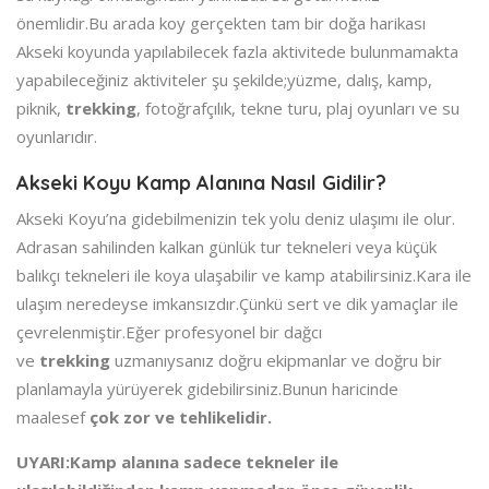
önemlidir.Bu arada koy gerçekten tam bir doğa harikası
Akseki koyunda yapılabilecek fazla aktivitede bulunmamakta
yapabileceğiniz aktiviteler şu şekilde;yüzme, dalış, kamp,
piknik,
trekking
, fotoğrafçılık, tekne turu, plaj oyunları ve su
oyunlarıdır.
Akseki Koyu Kamp Alanına Nasıl Gidilir?
Akseki Koyu’na gidebilmenizin tek yolu deniz ulaşımı ile olur.
Adrasan sahilinden kalkan günlük tur tekneleri veya küçük
balıkçı tekneleri ile koya ulaşabilir ve kamp atabilirsiniz.Kara ile
ulaşım neredeyse imkansızdır.Çünkü sert ve dik yamaçlar ile
çevrelenmiştir.Eğer profesyonel bir dağcı
ve
trekking
uzmanıysanız doğru ekipmanlar ve doğru bir
planlamayla yürüyerek gidebilirsiniz.Bunun haricinde
maalesef
çok zor ve tehlikelidir.
UYARI:Kamp alanına sadece tekneler ile