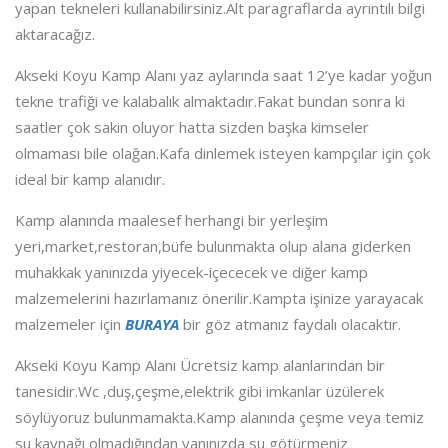
yapan tekneleri kullanabilirsiniz.Alt paragraflarda ayrıntılı bilgi
aktaracağız.
Akseki Koyu Kamp Alanı yaz aylarında saat 12’ye kadar yoğun
tekne trafiği ve kalabalık almaktadır.Fakat bundan sonra ki
saatler çok sakin oluyor hatta sizden başka kimseler
olmaması bile olağan.Kafa dinlemek isteyen kampçılar için çok
ideal bir kamp alanıdır.
Kamp alanında maalesef herhangi bir yerleşim
yeri,market,restoran,büfe bulunmakta olup alana giderken
muhakkak yanınızda yiyecek-içececek ve diğer kamp
malzemelerini hazırlamanız önerilir.Kampta işinize yarayacak
malzemeler için
BURAYA
bir göz atmanız faydalı olacaktır.
Akseki Koyu Kamp Alanı Ücretsiz kamp alanlarından bir
tanesidir.Wc ,duş,çeşme,elektrik gibi imkanlar üzülerek
söylüyoruz bulunmamakta.Kamp alanında çeşme veya temiz
su kaynağı olmadığından yanınızda su götürmeniz