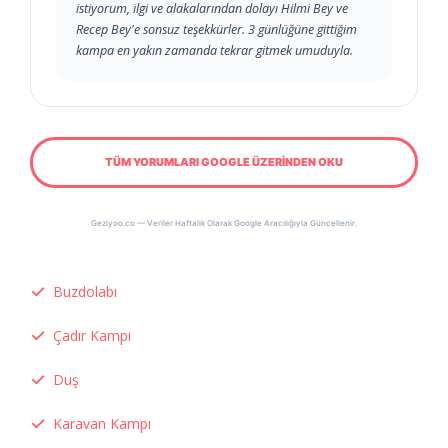
istiyorum, ilgi ve alakalarından dolayı Hilmi Bey ve
Recep Bey'e sonsuz teşekkürler. 3 günlüğüne gittiğim
kampa en yakın zamanda tekrar gitmek umuduyla.
TÜM YORUMLARI GOOGLE ÜZERİNDEN OKU
Geziyoo.co — Veriler Haftalık Olarak Google Aracılığıyla Güncellenir.
Buzdolabı
Çadır Kampı
Duş
Karavan Kampı