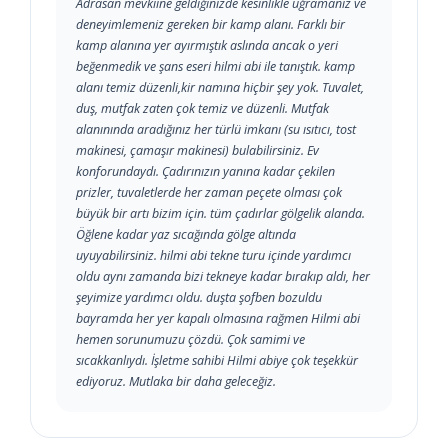
Adrasan mevkiine geldiğinizde kesinlikle uğramanız ve
deneyimlemeniz gereken bir kamp alanı. Farklı bir
kamp alanına yer ayırmıştık aslında ancak o yeri
beğenmedik ve şans eseri hilmi abi ile tanıştık. kamp
alanı temiz düzenli,kir namına hiçbir şey yok. Tuvalet,
duş, mutfak zaten çok temiz ve düzenli. Mutfak
alanınında aradığınız her türlü imkanı (su ısıtıcı, tost
makinesi, çamaşır makinesi) bulabilirsiniz. Ev
konforundaydı. Çadırınızın yanına kadar çekilen
prizler, tuvaletlerde her zaman peçete olması çok
büyük bir artı bizim için. tüm çadırlar gölgelik alanda.
Öğlene kadar yaz sıcağında gölge altında
uyuyabilirsiniz. hilmi abi tekne turu içinde yardımcı
oldu aynı zamanda bizi tekneye kadar bırakıp aldı, her
şeyimize yardımcı oldu. duşta şofben bozuldu
bayramda her yer kapalı olmasına rağmen Hilmi abi
hemen sorunumuzu çözdü. Çok samimi ve
sıcakkanlıydı. İşletme sahibi Hilmi abiye çok teşekkür
ediyoruz. Mutlaka bir daha geleceğiz.