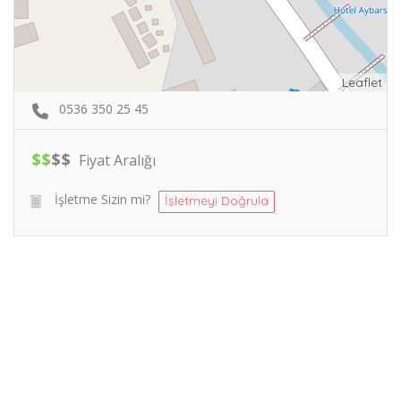
Leaflet
0536 350 25 45
$
$
$
$
Fiyat Aralığı
İşletme Sizin mi?
İşletmeyi Doğrula