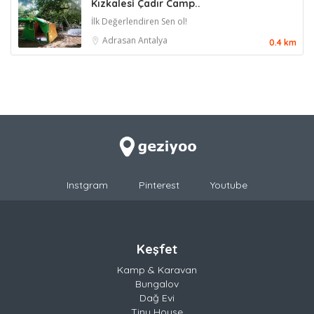
Kızkalesi Çadır Camp..
İlk Değerlendiren Sen ol!
Adrasan
Antalya
0.4 km
Instgram
Pinterest
Youtube
Keşfet
Kamp & Karavan
Bungalov
Dağ Evi
Tiny House