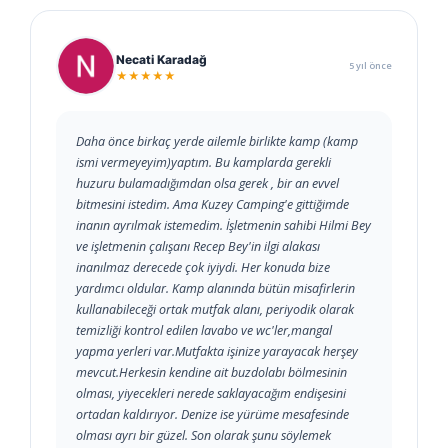
Necati Karadağ
5 yıl önce
★★★★★
Daha önce birkaç yerde ailemle birlikte kamp (kamp
ismi vermeyeyim)yaptım. Bu kamplarda gerekli
huzuru bulamadığımdan olsa gerek , bir an evvel
bitmesini istedim. Ama Kuzey Camping'e gittiğimde
inanın ayrılmak istemedim. İşletmenin sahibi Hilmi Bey
ve işletmenin çalışanı Recep Bey'in ilgi alakası
inanılmaz derecede çok iyiydi. Her konuda bize
yardımcı oldular. Kamp alanında bütün misafirlerin
kullanabileceği ortak mutfak alanı, periyodik olarak
temizliği kontrol edilen lavabo ve wc'ler,mangal
yapma yerleri var.Mutfakta işinize yarayacak herşey
mevcut.Herkesin kendine ait buzdolabı bölmesinin
olması, yiyecekleri nerede saklayacağım endişesini
ortadan kaldırıyor. Denize ise yürüme mesafesinde
olması ayrı bir güzel. Son olarak şunu söylemek