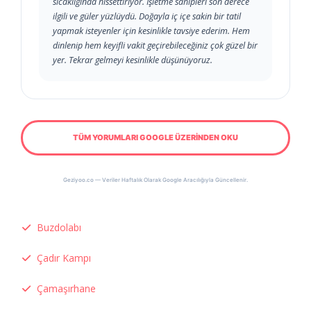
sıcaklığında hissettiriyor. İşletme sahipleri son derece
ilgili ve güler yüzlüydü. Doğayla iç içe sakin bir tatil
yapmak isteyenler için kesinlikle tavsiye ederim. Hem
dinlenip hem keyifli vakit geçirebileceğiniz çok güzel bir
yer. Tekrar gelmeyi kesinlikle düşünüyoruz.
TÜM YORUMLARI GOOGLE ÜZERİNDEN OKU
Geziyoo.co — Veriler Haftalık Olarak Google Aracılığıyla Güncellenir.
Buzdolabı
Çadır Kampı
Çamaşırhane