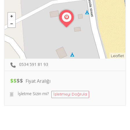
Leaflet
0534 591 81 93
$
$
$
$
Fiyat Aralığı
İşletme Sizin mi?
İşletmeyi Doğrula