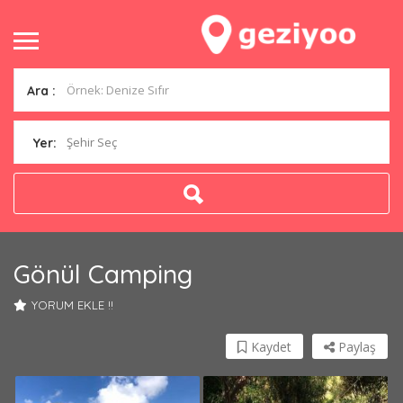
Ara :
Şehir Seç
Yer:
Gönül Camping
YORUM EKLE !!
Kaydet
Paylaş