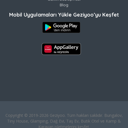
Blog
Mobil Uygulamaları Yükle Geziyoo’yu Keşfet
Copyright © 2019-2026 Geziyoo. Tüm hakları saklıdır. Bungalov,
Tiny House, Glamping, Dağ Evi, Taş Ev, Butik Otel ve Kamp &
Karavan işletmelerini keşfet.