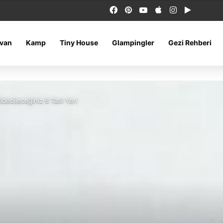
Facebook
Pinterest
YouTube
Apple
Instagram
Google 
van
Kamp
Tiny House
Glampingler
Gezi Rehberi
idebileceğiniz 8 Tatil Yeri