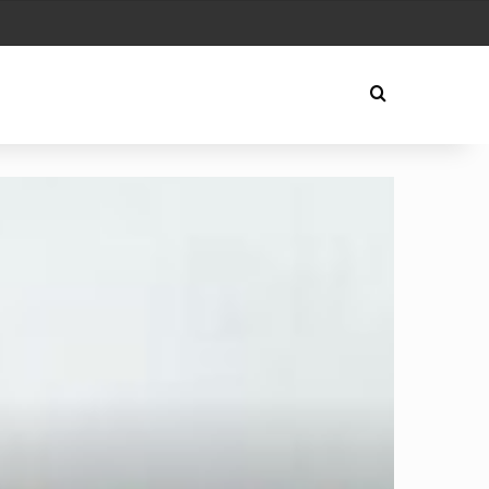
Play
Arama yap ..