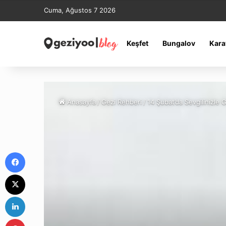
Cuma, Ağustos 7 2026
Keşfet
Bungalov
Kara
Anasayfa
/
Gezi Rehberi
/
14 Şubat’da Sevgilinizle G
Facebook
X
LinkedIn
Pinterest