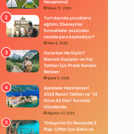
Hesaplama)
Mayıs 12, 2026
Yurt dışında çocukların
eğitimi: Ebeveynler
formaliteler yüzünden
nerede para kaybediyor?
Mart 6, 2026
Gezerken Ne Giyilir?
Mevsim Geçişleri ve Yaz
Tatilleri İçin Pratik Kombin
Rehberi
Şubat 5, 2026
Ajandalar Hazırlansın!
2026 Resmi Tatilleri ve “14
Güne 43 Gün” Formülü
Gündemde
Ağustos 27, 2025
Türkiye’nin En Romantik 5
Plajı: Çiftler İçin Sakin ve