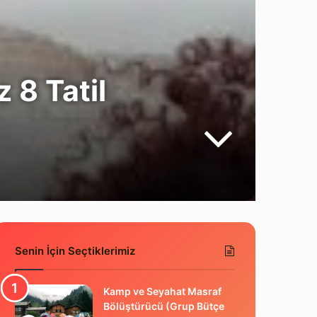
 8 Tatil
Senin İçin Seçtiklerimiz
Kamp ve Seyahat Masraf
Bölüştürücü (Grup Bütçe