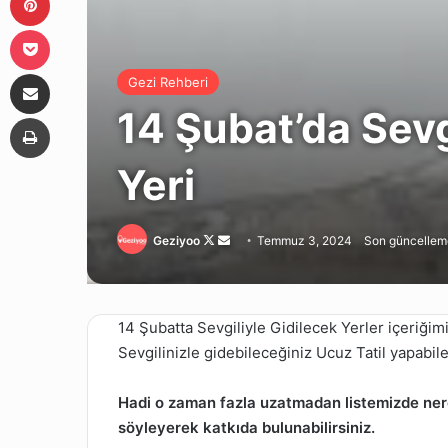
Pocket
E-Posta ile paylaş
Gezi Rehberi
14 Şubat’da Sevgi
Yazdır
Yeri
Follow
Bir
Geziyoo
Temmuz 3, 2024
Son güncelleme
on
e-
X
posta
göndermek
14 Şubatta Sevgiliyle Gidilecek Yerler içeriğ
Sevgilinizle gidebileceğiniz Ucuz Tatil yapabil
Hadi o zaman fazla uzatmadan listemizde nerel
söyleyerek katkıda bulunabilirsiniz.