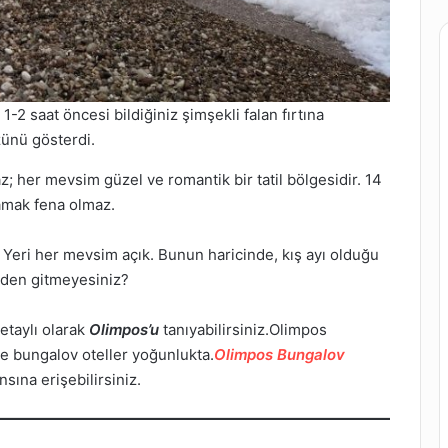
 1-2 saat öncesi bildiğiniz şimşekli falan fırtına
zünü gösterdi.
z; her mevsim güzel ve romantik bir tatil bölgesidir. 14
amak fena olmaz.
n Yeri her mevsim açık. Bunun haricinde, kış ayı olduğu
 neden gitmeyesiniz?
etaylı olarak
Olimpos’u
tanıyabilirsiniz.Olimpos
e bungalov oteller yoğunlukta.
Olimpos Bungalov
sına erişebilirsiniz.