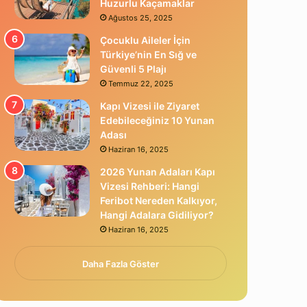
Huzurlu Kaçamaklar
Ağustos 25, 2025
Çocuklu Aileler İçin
Türkiye’nin En Sığ ve
Güvenli 5 Plajı
Temmuz 22, 2025
Kapı Vizesi ile Ziyaret
Edebileceğiniz 10 Yunan
Adası
Haziran 16, 2025
2026 Yunan Adaları Kapı
Vizesi Rehberi: Hangi
Feribot Nereden Kalkıyor,
Hangi Adalara Gidiliyor?
Haziran 16, 2025
Daha Fazla Göster