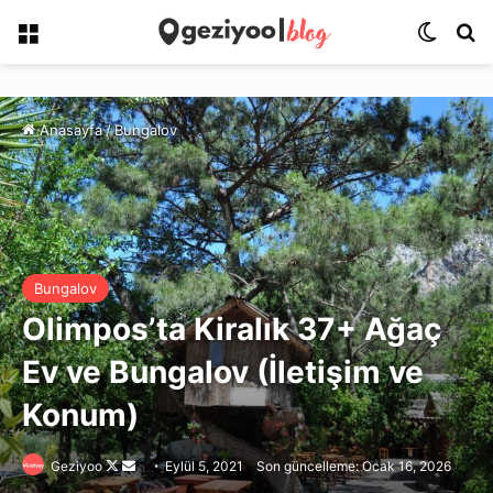
Menü
Dış gö
Ar
Anasayfa
/
Bungalov
Bungalov
Olimpos’ta Kiralık 37+ Ağaç
Ev ve Bungalov (İletişim ve
Konum)
Follow
Bir
Geziyoo
Eylül 5, 2021
Son güncelleme: Ocak 16, 2026
on
e-