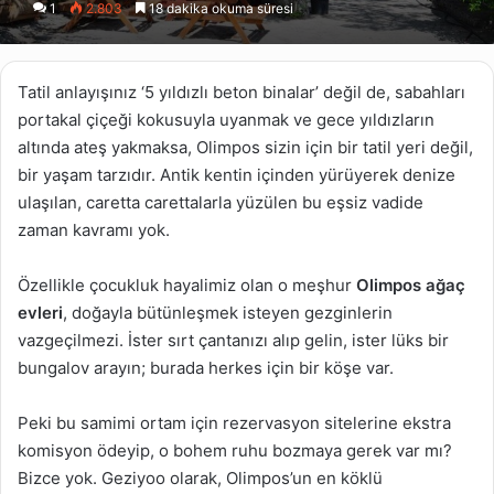
1
2.803
18 dakika okuma süresi
X
posta
göndermek
Tatil anlayışınız ‘5 yıldızlı beton binalar’ değil de, sabahları
portakal çiçeği kokusuyla uyanmak ve gece yıldızların
altında ateş yakmaksa, Olimpos sizin için bir tatil yeri değil,
bir yaşam tarzıdır. Antik kentin içinden yürüyerek denize
ulaşılan, caretta carettalarla yüzülen bu eşsiz vadide
zaman kavramı yok.
Özellikle çocukluk hayalimiz olan o meşhur
Olimpos ağaç
evleri
, doğayla bütünleşmek isteyen gezginlerin
vazgeçilmezi. İster sırt çantanızı alıp gelin, ister lüks bir
bungalov arayın; burada herkes için bir köşe var.
Peki bu samimi ortam için rezervasyon sitelerine ekstra
komisyon ödeyip, o bohem ruhu bozmaya gerek var mı?
Bizce yok. Geziyoo olarak, Olimpos’un en köklü