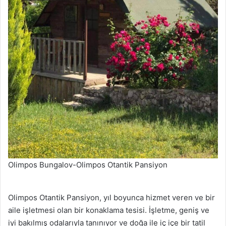
Olimpos Bungalov-Olimpos Otantik Pansiyon
Olimpos Otantik Pansiyon, yıl boyunca hizmet veren ve bir
aile işletmesi olan bir konaklama tesisi. İşletme, geniş ve
iyi bakılmış odalarıyla tanınıyor ve doğa ile iç içe bir tatil