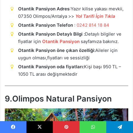
Otantik Pansiyon Adres
:Yazır kilise yakası mevkii,
07350 Olimpos/Antalya >>
Yol Tarifi İçin Tıkla
Otantik Pansiyon Telefon
:
0242 814 18 84
Otantik Pansiyon Detaylı Bilgi :
Detaylı bilgiler ve
fiyatlar için
Otantik Pansiyon
sayfamıza bakınız.
Otantik Pansiyon öne çıkan özelliği:
Aileler için
uygun olması,fiyatları ve sessizliği
Otantik Pansiyon oda fiyatları:
Kişi başı 950 TL –
1050 TL arası değişmektedir
9.Olimpos Natural Pansiyon
Facebook
X
Pinterest
WhatsApp
Telegram