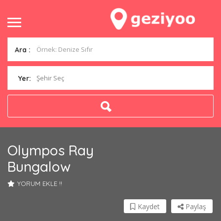
Ara :
Şehir Seç
Yer:
Olympos Ray
Bungalow
YORUM EKLE !!
Kaydet
Paylaş