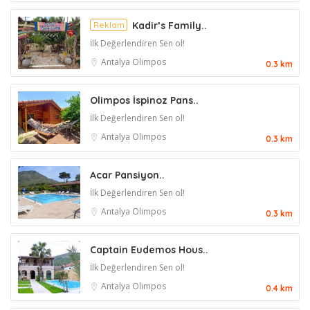
Reklam
Kadir’s Family..
İlk Değerlendiren Sen ol!
Antalya
Olimpos
0.3 km
Olimpos İspinoz Pans..
İlk Değerlendiren Sen ol!
Antalya
Olimpos
0.3 km
Acar Pansiyon..
İlk Değerlendiren Sen ol!
Antalya
Olimpos
0.3 km
Captain Eudemos Hous..
İlk Değerlendiren Sen ol!
Antalya
Olimpos
0.4 km