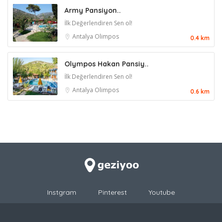
Army Pansiyon..
İlk Değerlendiren Sen ol!
Antalya
Olimpos
0.4 km
Olympos Hakan Pansiy..
İlk Değerlendiren Sen ol!
Antalya
Olimpos
0.6 km
Instgram
Pinterest
Youtube