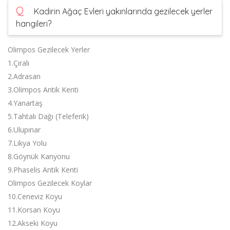
Q
Kadirin Ağaç Evleri yakınlarında gezilecek yerler
hangileri?
Olimpos Gezilecek Yerler
1.Çıralı
2.Adrasan
3.Olimpos Antik Kenti
4.Yanartaş
5.Tahtalı Dağı (Teleferik)
6.Ulupınar
7.Likya Yolu
8.Göynük Kanyonu
9.Phaselis Antik Kenti
Olimpos Gezilecek Koylar
10.Ceneviz Koyu
11.Korsan Koyu
12.Akseki Koyu