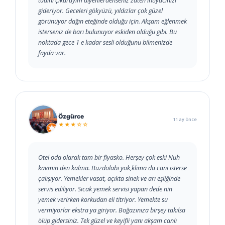
tadını çıkarayım diyenlerdenseniz zaten ihtiyacınızı
gideriyor. Geceleri gökyüzü, yıldızlar çok güzel
görünüyor dağın eteğinde olduğu için. Akşam eğlenmek
isterseniz de barı bulunuyor eskiden olduğu gibi. Bu
noktada gece 1 e kadar sesli olduğunu bilmenizde
fayda var.
Özgürce
11 ay önce
★★★☆☆
Otel oda olarak tam bir fiyasko. Herşey çok eski Nuh
kavmin den kalma. Buzdolabı yok,klima da canı isterse
çalışıyor. Yemekler vasat, açıkta sinek ve arı eşliğinde
servis ediliyor. Sıcak yemek servisi yapan dede nin
yemek verirken korkudan eli titriyor. Yemekte su
vermiyorlar ekstra ya giriyor. Boğazınıza birşey takılsa
ölüp gidersiniz. Tek güzel ve keyifli yanı akşam canlı