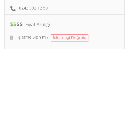
0242 892 12 50
$
$
$
$
Fiyat Aralığı
İşletme Sizin mi?
İşletmeyi Doğrula