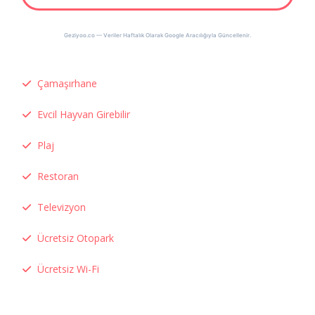
Geziyoo.co — Veriler Haftalık Olarak Google Aracılığıyla Güncellenir.
Çamaşırhane
Evcil Hayvan Girebilir
Plaj
Restoran
Televizyon
Ücretsiz Otopark
Ücretsiz Wi-Fi