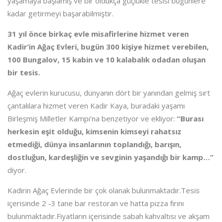
yaşamaya başlamış ve bir oldukça güçlükle tesisi bugünlere
kadar getirmeyi başarabilmiştir.
31 yıl önce birkaç evle misafirlerine hizmet veren
Kadir’in Ağaç Evleri, bugün 300 kişiye hizmet verebilen,
100 Bungalov, 15 kabin ve 10 kalabalık odadan oluşan
bir tesis.
Ağaç evlerin kurucusu, dünyanın dört bir yanından gelmiş sırt
çantalılara hizmet veren Kadir Kaya, buradaki yaşamı
Birleşmiş Milletler Kampı’na benzetiyor ve ekliyor:
“Burası
herkesin eşit olduğu, kimsenin kimseyi rahatsız
etmediği, dünya insanlarının toplandığı, barışın,
dostluğun, kardeşliğin ve sevginin yaşandığı bir kamp…”
diyor.
Kadirin Ağaç Evlerinde bir çok olanak bulunmaktadır.Tesis
içerisinde 2 -3 tane bar restoran ve hatta pizza fırını
bulunmaktadır.Fiyatların içerisinde sabah kahvaltısı ve akşam