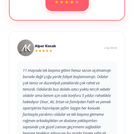
★★★★★
★★★★★
Alper Kocak
2 ay önce
★★★★★
11 mayısda tek başıma gittim henüz sezon açılmamıştı
burada değil çoğu yerde faliyet başlamamıştı. Odalar
çok temiz ve düzenliydi yataklarda çok rahat ve
temizdi. Odalarda buz dolabı ısıtıcı yoktu tercih sebebi
olabilir ama benim için oda konforu 5 yıldızı rahatlıkla
hakediyor Onur, Ali, Ertan ve familyden Fatih ve yemek
siparişlerini hazırlayan şefim Saygın her konuda
fazlasıyla yardımcı oldular ve tek başıma gitmeme
rağmen arkadaşlıkları ve dostane yaklaşımları
sayesinde çok güzel zaman geçirmemi sağladılar
hepsine teşekkür ediyorum bu arada Saygın şefin eli