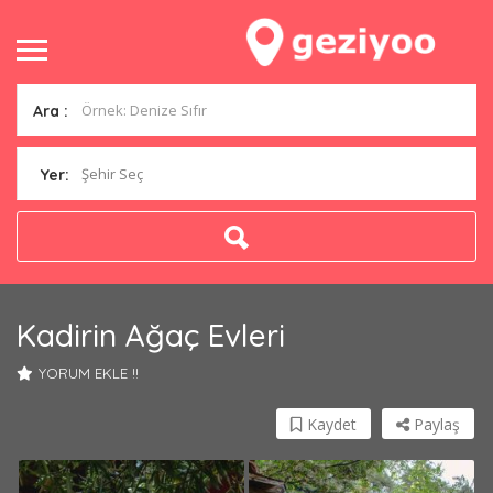
Ara :
Şehir Seç
Yer:
Kadirin Ağaç Evleri
YORUM EKLE !!
Kaydet
Paylaş