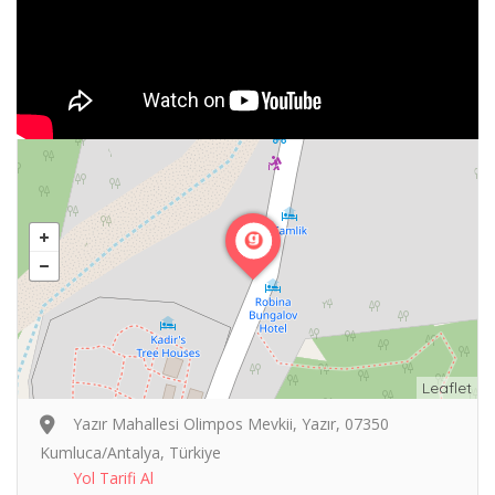
Leaflet
Yazır Mahallesi Olimpos Mevkii, Yazır, 07350
Kumluca/Antalya, Türkiye
Yol Tarifi Al