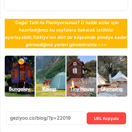
''
Doğal Tatil mi Planlıyorsunuz? O halde sizler için
hazırladığımız bu sayfalara bakarak tatilinizi
ayarlayabilir,Türkiye'nin dört bir köşesinde şimdiye kadar
görmediğiniz yerleri görebilirsiniz.
>>>
URL Kopyala