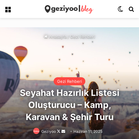
Menü
Dış gö
Ar
Anasayfa
/
Gezi Rehberi
Gezi Rehberi
Seyahat Hazırlık Listesi
Oluşturucu – Kamp,
Karavan & Şehir Turu
Follow
Bir
Geziyoo
Haziran 11, 2025
on
e-