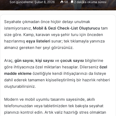
Son güncelleme: Şubat 8, 2026
58
2 dakika okuma süresi
X
posta
göndermek
Seyahate çıkmadan önce hiçbir detayı unutmak
istemiyorsanız,
Mobil & Gezi Check-List Oluşturucu
tam
size göre. Kamp, karavan veya şehir turu için önceden
hazırlanmış
eşya listeleri
sunar; tek tıklamayla yanınıza
almanız gereken her şeyi görürsünüz.
Araç,
gün sayısı
,
kişi sayısı
ve
çocuk sayısı
bilgilerine
göre ihtiyacınıza özel miktarları hesaplar. Dilerseniz
özel
madde ekleme
özelliğiyle kendi ihtiyaçlarınızı da listeye
dahil ederek tamamen kişiselleştirilmiş bir hazırlık rehberi
oluşturabilirsiniz.
Modern ve mobil uyumlu tasarımı sayesinde, akıllı
telefonunuzdan veya tabletinizden tek bakışta seyahat
planınızı kontrol edin. Artık valiz hazırlığı stres olmaktan