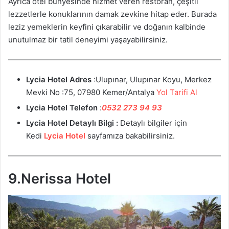
Ayrıca otel bünyesinde hizmet veren restoran, çeşitli
lezzetlerle konuklarının damak zevkine hitap eder. Burada
leziz yemeklerin keyfini çıkarabilir ve doğanın kalbinde
unutulmaz bir tatil deneyimi yaşayabilirsiniz.
Lycia Hotel Adres
:Ulupınar, Ulupınar Koyu, Merkez
Mevki No :75, 07980 Kemer/Antalya
Yol Tarifi Al
Lycia Hotel Telefon
:
0532 273 94 93
Lycia Hotel Detaylı Bilgi :
Detaylı bilgiler için
Kedi
Lycia Hotel
sayfamıza bakabilirsiniz.
9.Nerissa Hotel