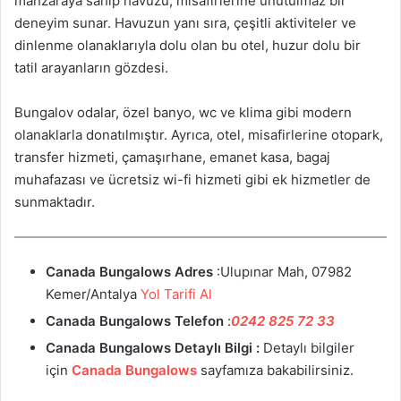
manzaraya sahip havuzu, misafirlerine unutulmaz bir
deneyim sunar. Havuzun yanı sıra, çeşitli aktiviteler ve
dinlenme olanaklarıyla dolu olan bu otel, huzur dolu bir
tatil arayanların gözdesi.
Bungalov odalar, özel banyo, wc ve klima gibi modern
olanaklarla donatılmıştır. Ayrıca, otel, misafirlerine otopark,
transfer hizmeti, çamaşırhane, emanet kasa, bagaj
muhafazası ve ücretsiz wi-fi hizmeti gibi ek hizmetler de
sunmaktadır.
Canada Bungalows Adres
:Ulupınar Mah, 07982
Kemer/Antalya
Yol Tarifi Al
Canada Bungalows Telefon
:
0242 825 72 33
Canada Bungalows Detaylı Bilgi :
Detaylı bilgiler
için
Canada Bungalows
sayfamıza bakabilirsiniz.