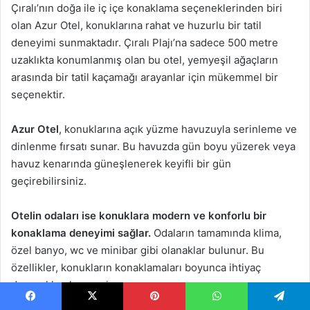
Çıralı’nın doğa ile iç içe konaklama seçeneklerinden biri
olan Azur Otel, konuklarına rahat ve huzurlu bir tatil
deneyimi sunmaktadır. Çıralı Plajı’na sadece 500 metre
uzaklıkta konumlanmış olan bu otel, yemyeşil ağaçların
arasında bir tatil kaçamağı arayanlar için mükemmel bir
seçenektir.
Azur Otel
, konuklarına açık yüzme havuzuyla serinleme ve
dinlenme fırsatı sunar. Bu havuzda gün boyu yüzerek veya
havuz kenarında güneşlenerek keyifli bir gün
geçirebilirsiniz.
Otelin odaları ise konuklara modern ve konforlu bir
konaklama deneyimi sağlar.
Odaların tamamında klima,
özel banyo, wc ve minibar gibi olanaklar bulunur. Bu
özellikler, konukların konaklamaları boyunca ihtiyaç
duyacakları her şeyi sunar.
Facebook
X
Pinterest
WhatsApp
Telegram