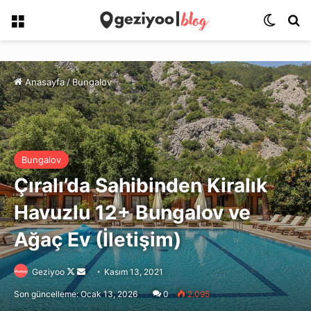
Menü
Dış gö
Ar
Anasayfa
/
Bungalov
Bungalov
Çıralı’da Sahibinden Kiralık
Havuzlu 12+ Bungalov ve
Ağaç Ev (İletişim)
Follow
Bir
Geziyoo
Kasım 13, 2021
on
e-
Son güncelleme: Ocak 13, 2026
0
2.095
X
posta