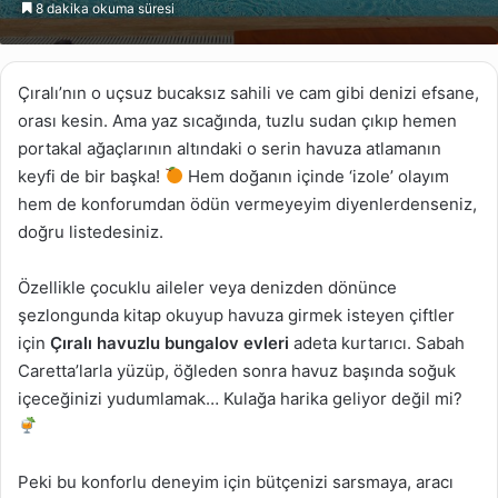
8 dakika okuma süresi
göndermek
Çıralı’nın o uçsuz bucaksız sahili ve cam gibi denizi efsane,
orası kesin. Ama yaz sıcağında, tuzlu sudan çıkıp hemen
portakal ağaçlarının altındaki o serin havuza atlamanın
keyfi de bir başka!
Hem doğanın içinde ‘izole’ olayım
hem de konforumdan ödün vermeyeyim diyenlerdenseniz,
doğru listedesiniz.
Özellikle çocuklu aileler veya denizden dönünce
şezlongunda kitap okuyup havuza girmek isteyen çiftler
için
Çıralı havuzlu bungalov evleri
adeta kurtarıcı. Sabah
Caretta’larla yüzüp, öğleden sonra havuz başında soğuk
içeceğinizi yudumlamak… Kulağa harika geliyor değil mi?
Peki bu konforlu deneyim için bütçenizi sarsmaya, aracı